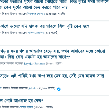
িটার গভীরেও সূর্যের আলো পৌছাতে পারে। কিন্তু বৃষ্টির সময় আকাশে
তা কেন সূর্যের আলো ভেদ করতে পারে না?
" বিভাগে
জিজ্ঞাসা
করেছেন
বিজ্ঞানের পোকা ৫
(
123,410
পয়েন্ট)
াশে ভাসে? যদি হালকা হয় তাহলে শিলা বৃষ্টি কেন হয়?
" বিভাগে
জিজ্ঞাসা
করেছেন
সাজিদ মোস্তাকিম
(
220
পয়েন্ট)
ঝগড়ার সময় গলার আওয়াজ বেড়ে যায়, তখন আমাদের মধ্যে কোনো
কেনা। কিন্তু কেন এমনটা হয় আমাদের সাথে??
িভাগে
জিজ্ঞাসা
করেছেন
Reyajur Rahman
(
9,290
পয়েন্ট)
া সত্ত্বেও এই পানিই যখন বাষ্প হয়ে মেঘ হয়, সেই মেঘ আমরা সাদা
া
" বিভাগে
জিজ্ঞাসা
করেছেন
Admin
(
71,360
পয়েন্ট)
লে পেটে আওয়াজ হয় কেন?
ে
জিজ্ঞাসা
করেছেন
মেহেদী হাসান
(
141,860
পয়েন্ট)