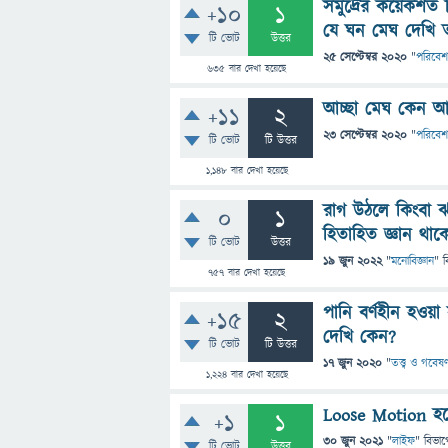
সমুদ্রের কয়েকশত ম
+10
1
যে ঘন মেঘ দেখি 
টি ভোট
উত্তর
25 সেপ্টেম্বর 2020
"
পরিবেশ
635
বার দেখা হয়েছে
আচ্ছা মেঘ কেন আক
+11
2
23 সেপ্টেম্বর 2020
"
পরিবেশ
টি ভোট
টি উত্তর
1,148
বার দেখা হয়েছে
রাগ উঠলে কিংবা 
0
1
হিতাহিত জ্ঞান থা
টি ভোট
উত্তর
19 জুন 2022
"
মনোবিজ্ঞান
" ব
757
বার দেখা হয়েছে
পানি বর্ণহীন হওয়
+15
2
দেখি কেন?
টি ভোট
টি উত্তর
17 জুন 2020
"
তত্ত্ব ও গবেষণ
1,224
বার দেখা হয়েছে
Loose Motion হ
+1
1
30 জুন 2021
"
লাইফ
" বিভাগ
টি ভোট
উত্তর