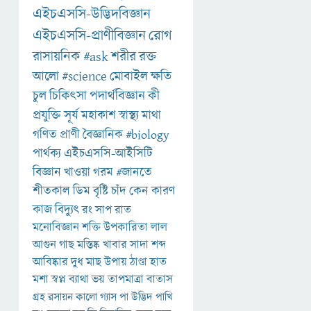
এইচএসসি-উদ্ভিদবিজ্ঞান
এইচএসসি-প্রাণীবিজ্ঞান
রোগ
রাসায়নিক
#ask
শরীর
রক্ত
আলো
#science
মোবাইল
ক্ষতি
চুল
চিকিৎসা
পদার্থবিজ্ঞান
কী
প্রযুক্তি
সূর্য
মহাকাশ
স্বাস্থ্য
মাথা
গণিত
প্রাণী
বৈজ্ঞানিক
#biology
পার্থক্য
এইচএসসি-আইসিটি
বিজ্ঞান
খাওয়া
গরম
#জানতে
শীতকাল
ডিম
বৃষ্টি
চাঁদ
কেন
কারণ
কাজ
বিদ্যুৎ
রং
সাপ
রাত
মনোবিজ্ঞান
শক্তি
উপকারিতা
লাল
আগুন
গাছ
মস্তিষ্ক
খাবার
সাদা
শব্দ
আবিষ্কার
দুধ
মাছ
উপায়
ঠাণ্ডা
হাত
মশা
স্বপ্ন
ব্যাথা
ভয়
তাপমাত্রা
বাতাস
গ্রহ
রসায়ন
কালো
গ্যাস
পা
উদ্ভিদ
পাখি