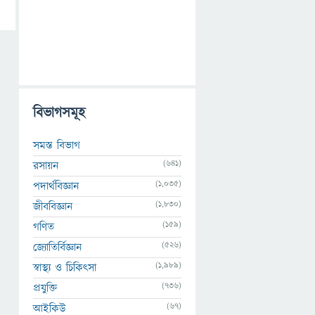
বিভাগসমূহ
সমস্ত বিভাগ
(641)
রসায়ন
(1,035)
পদার্থবিজ্ঞান
(1,830)
জীববিজ্ঞান
(159)
গণিত
(526)
জ্যোতির্বিজ্ঞান
(1,989)
স্বাস্থ্য ও চিকিৎসা
(736)
প্রযুক্তি
(67)
আইকিউ