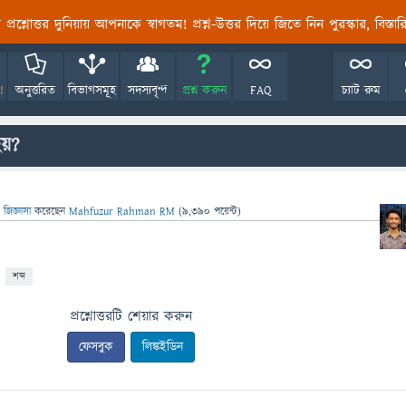
তির প্রশ্নোত্তর দুনিয়ায় আপনাকে স্বাগতম! প্রশ্ন-উত্তর দিয়ে জিতে নিন পুরস্কার, বিস্ত
!
অনুত্তরিত
বিভাগসমূহ
সদস্যবৃন্দ
প্রশ্ন করুন
FAQ
চ্যাট রুম
হয়?
জিজ্ঞাসা
করেছেন
Mahfuzur Rahman RM
(
9,390
পয়েন্ট)
শব্দ
প্রশ্নোত্তরটি শেয়ার করুন
ফেসবুক
লিঙ্কইডিন