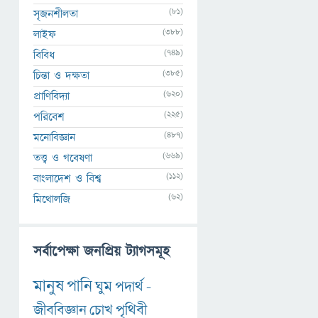
(81)
সৃজনশীলতা
(388)
লাইফ
(749)
বিবিধ
(385)
চিন্তা ও দক্ষতা
(620)
প্রাণিবিদ্যা
(225)
পরিবেশ
(487)
মনোবিজ্ঞান
(669)
তত্ত্ব ও গবেষণা
(112)
বাংলাদেশ ও বিশ্ব
(62)
মিথোলজি
সর্বাপেক্ষা জনপ্রিয় ট্যাগসমূহ
মানুষ
পানি
ঘুম
পদার্থ
-
জীববিজ্ঞান
চোখ
পৃথিবী