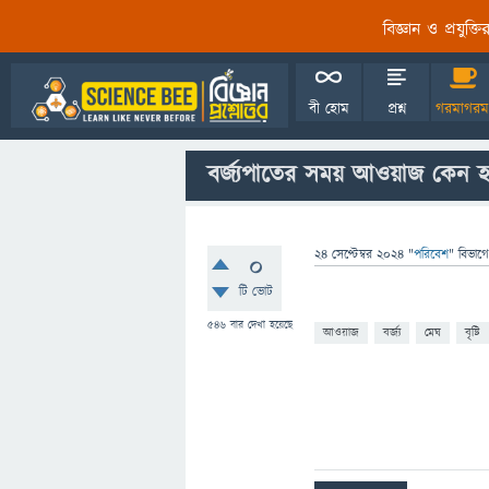
বিজ্ঞান ও প্রযুক্
বী হোম
প্রশ্ন
গরমাগরম
বর্জ্যপাতের সময় আওয়াজ কেন 
24 সেপ্টেম্বর 2024
"
পরিবেশ
" বিভাগে
0
টি ভোট
546
বার দেখা হয়েছে
আওয়াজ
বর্জ্য
মেঘ
বৃষ্টি