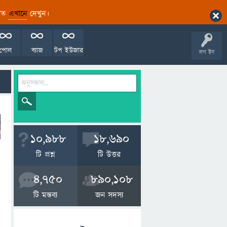
ারিত
এখানে
দেখুন।
পোল
ব্যাজ
টপ ইউজার
লগ ইন
10,988
18,690
টি প্রশ্ন
টি উত্তর
4,750
890,108
টি মন্তব্য
জন সদস্য