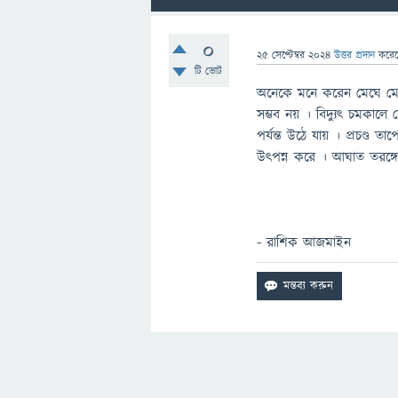
0
25 সেপ্টেম্বর 2024
উত্তর প্রদান
করে
টি ভোট
অনেকে মনে করেন মেঘে মেঘে
সম্ভব নয় । বিদ্যুৎ চমকালে 
পর্যন্ত উঠে যায় । প্রচণ্ড
উৎপন্ন করে । আঘাত তরঙ্গে
- রাশিক আজমাইন