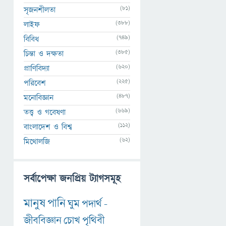
(81)
সৃজনশীলতা
(388)
লাইফ
(749)
বিবিধ
(385)
চিন্তা ও দক্ষতা
(620)
প্রাণিবিদ্যা
(225)
পরিবেশ
(487)
মনোবিজ্ঞান
(669)
তত্ত্ব ও গবেষণা
(112)
বাংলাদেশ ও বিশ্ব
(62)
মিথোলজি
সর্বাপেক্ষা জনপ্রিয় ট্যাগসমূহ
মানুষ
পানি
ঘুম
পদার্থ
-
জীববিজ্ঞান
চোখ
পৃথিবী