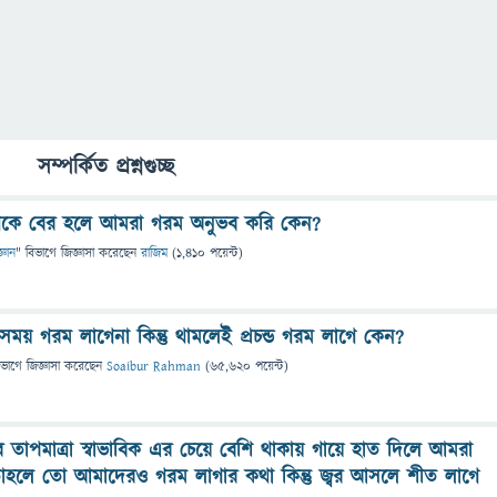
সম্পর্কিত প্রশ্নগুচ্ছ
েকে বের হলে আমরা গরম অনুভব করি কেন?
্ঞান
" বিভাগে
জিজ্ঞাসা
করেছেন
রাজিম
(
1,410
পয়েন্ট)
ময় গরম লাগেনা কিন্তু থামলেই প্রচন্ড গরম লাগে কেন?
িভাগে
জিজ্ঞাসা
করেছেন
Soaibur Rahman
(
65,620
পয়েন্ট)
 তাপমাত্রা স্বাভাবিক এর চেয়ে বেশি থাকায় গায়ে হাত দিলে আমরা
াহলে তো আমাদেরও গরম লাগার কথা কিন্তু জ্বর আসলে শীত লাগে