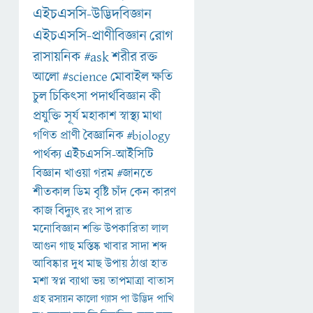
এইচএসসি-উদ্ভিদবিজ্ঞান
এইচএসসি-প্রাণীবিজ্ঞান
রোগ
রাসায়নিক
#ask
শরীর
রক্ত
আলো
#science
মোবাইল
ক্ষতি
চুল
চিকিৎসা
পদার্থবিজ্ঞান
কী
প্রযুক্তি
সূর্য
মহাকাশ
স্বাস্থ্য
মাথা
গণিত
প্রাণী
বৈজ্ঞানিক
#biology
পার্থক্য
এইচএসসি-আইসিটি
বিজ্ঞান
খাওয়া
গরম
#জানতে
শীতকাল
ডিম
বৃষ্টি
চাঁদ
কেন
কারণ
কাজ
বিদ্যুৎ
রং
সাপ
রাত
মনোবিজ্ঞান
শক্তি
উপকারিতা
লাল
আগুন
গাছ
মস্তিষ্ক
খাবার
সাদা
শব্দ
আবিষ্কার
দুধ
মাছ
উপায়
ঠাণ্ডা
হাত
মশা
স্বপ্ন
ব্যাথা
ভয়
তাপমাত্রা
বাতাস
গ্রহ
রসায়ন
কালো
গ্যাস
পা
উদ্ভিদ
পাখি