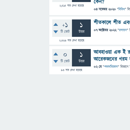
কেন?
2,515
বার দেখা হয়েছে
04 নভেম্বর 2020
"
বিবিধ
" ব
শীতকালে শীত এবং 
+1
1
07 অক্টোবর 2022
"
রসায়ন
" 
টি ভোট
উত্তর
2,369
বার দেখা হয়েছে
আবহাওয়া এক ই র
0
1
আরেকজনের গরম 
টি ভোট
উত্তর
02 মে
"
পদার্থবিজ্ঞান
" বিভাগে
93
বার দেখা হয়েছে