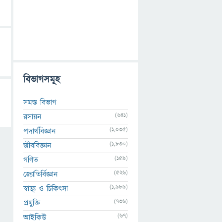
বিভাগসমূহ
সমস্ত বিভাগ
(641)
রসায়ন
(1,035)
পদার্থবিজ্ঞান
(1,830)
জীববিজ্ঞান
(159)
গণিত
(526)
জ্যোতির্বিজ্ঞান
(1,989)
স্বাস্থ্য ও চিকিৎসা
(736)
প্রযুক্তি
(67)
আইকিউ