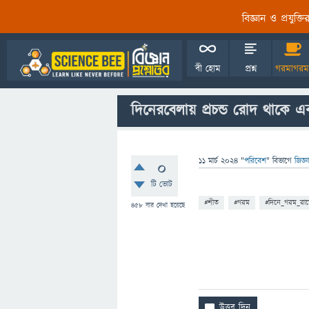
বিজ্ঞান ও প্রযুক্
বী হোম
প্রশ্ন
গরমাগরম
দিনেরবেলায় প্রচন্ড রোদ থাকে 
11 মার্চ 2024
"
পরিবেশ
" বিভাগে
জিজ্
0
টি ভোট
#শীত
#গরম
#দিনে_গরম_রা
458
বার দেখা হয়েছে