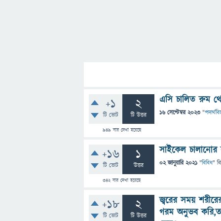
এসি চালিত রুম থ
+1
2
16 সেপ্টেম্বর 2023
"
পদার্থবিজ
টি ভোট
টি উত্তর
949
বার দেখা হয়েছে
সাইকেল চালানোর স
+16
1
02 জানুয়ারি 2021
"
বিবিধ
" ব
টি ভোট
উত্তর
342
বার দেখা হয়েছে
জ্বরের সময় শরীরের
+18
2
গরম অনুভব করি,ত
টি ভোট
টি উত্তর