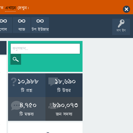
ারিত
এখানে
দেখুন।
পোল
ব্যাজ
টপ ইউজার
লগ ইন
10,988
18,690
টি প্রশ্ন
টি উত্তর
4,750
890,073
টি মন্তব্য
জন সদস্য