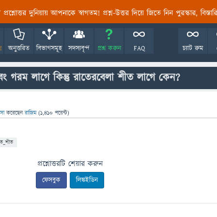
তির প্রশ্নোত্তর দুনিয়ায় আপনাকে স্বাগতম! প্রশ্ন-উত্তর দিয়ে জিতে নিন পুরস্কার, বিস্ত
!
অনুত্তরিত
বিভাগসমূহ
সদস্যবৃন্দ
প্রশ্ন করুন
FAQ
চ্যাট রুম
এবং গরম লাগে কিন্তু রাতেরবেলা শীত লাগে কেন?
ঞাসা
করেছেন
রাজিম
(
1,410
পয়েন্ট)
তে_শীত
প্রশ্নোত্তরটি শেয়ার করুন
ফেসবুক
লিঙ্কইডিন