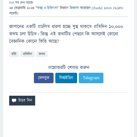
527
বার দেখা হয়েছে
24 ফেব্রুয়ারি 2024
"
স্বাস্থ্য ও চিকিৎসা
" বিভাগে
জিজ্ঞাসা
করেছেন
Jihadul Amin
(
6,150
পয়েন্ট)
জাপানের একটি প্রচলিত ধারণা হচ্ছে সুস্থ থাকতে প্রতিদিন ১০,০০০
কদম চলা উচিত। কিন্তু এই কথাটির পেছনে কি আসলেই কোনো
বৈজ্ঞানিক কোনো ভিত্তি আছে?
হাঁটা
প্রতিদিন
কদম
প্রশ্নোত্তরটি শেয়ার করুন
ফেসবুক
লিঙ্কইডিন
Telegram