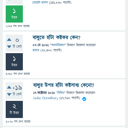
মেহেদী হাসান
(
141,860
পয়েন্ট)
1
উত্তর
2,724
বার দেখা হয়েছে
বালুতে হাঁটা কষ্টকর কেন?
0
07 মে 2022
"
পদার্থবিজ্ঞান
" বিভাগে
জিজ্ঞাসা
করেছেন
টি ভোট
হায়াত
(
20,400
পয়েন্ট)
1
উত্তর
4,792
বার দেখা হয়েছে
বালুর উপর হাঁটা কষ্টসাধ্য কেনো?
+19
17 অক্টোবর 2020
"
বিবিধ
" বিভাগে
জিজ্ঞাসা
করেছেন
টি ভোট
Sadia Chowdhury
(
17,760
পয়েন্ট)
2
টি উত্তর
9,076
বার দেখা হয়েছে