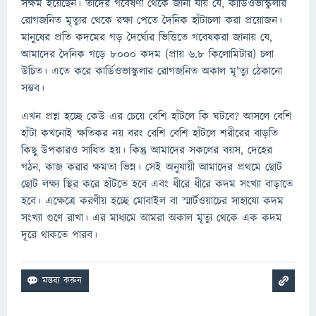
সক্ষম হয়েছেন। তাদের গবেষণা থেকে জানা যায় যে, কার্ডিওভাস্কুলার
রোগজনিত মৃত্যুর থেকে রক্ষা পেতে দৈনিক হাঁটাচলা করা প্রয়োজন।
মানুষের প্রতি কদমের গড় দৈর্ঘ্যের ভিত্তিতে গবেষকরা জানায় যে,
আমাদের দৈনিক গড়ে ৮০০০ কদম (প্রায় ৬.৮ কিলোমিটার) চলা
উচিত। এতে করে কার্ডিওভাস্কুলার রোগজনিত অকাল মৃ'ত্যু ঠেকানো
সম্ভব।
এখন প্রশ্ন হচ্ছে কেউ এর চেয়ে বেশি হাঁটলে কি ঘটবে? আসলে বেশি
হাঁটা কখনোই ক্ষতিকর নয় বরং বেশি বেশি হাঁটলে শরীরের বাড়তি
কিছু উপকারও সাধিত হয়। কিন্তু আমাদের সকলের বয়স, দেহের
গঠন, কাজ করার ক্ষমতা ভিন্ন। সেই অনুযায়ী আমাদের প্রথমে ছোট
ছোট লক্ষ্য স্থির করে হাঁটতে হবে এবং ধীরে ধীরে কদম সংখ্যা বাড়াতে
হবে। এক্ষেত্রে করণীয় হচ্ছে মোবাইল বা স্মার্টওয়াচের সাহায্যে কদম
সংখ্যা গুণে রাখা। এর মাধ্যমে আমরা অকাল মৃত্যু থেকে এক কদম
দূরে থাকতে পারব।