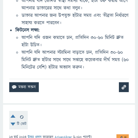
আপনার যদি কোনও স্বাস্থ্য সমস্যা থাকে, হাঁটা শুরু করার আগে
আপনার ডাক্তারের সাথে কথা বলুন।
ডাক্তার আপনার জন্য উপযুক্ত হাঁটার সময় এবং তীব্রতা নির্ধারণে
সাহায্য করতে পারবেন।
ফিটনেস লক্ষ্য:
আপনি যদি ওজন কমাতে চান, প্রতিদিন ৩০-৬০ মিনিট দ্রুত
হাঁটা উচিত।
আপনি যদি আপনার স্ট্যামিনা বাড়াতে চান, প্রতিদিন ৩০-৬০
মিনিট দ্রুত হাঁটার সাথে সাথে সপ্তাহে কয়েকবার দীর্ঘ সময় (60
মিনিটের বেশি) হাঁটার অভ্যাস করুন।
0
টি ভোট
13 মার্চ 2024
উত্তর প্রদান
করেছেন
AriyanAbrar
(
1,010
পয়েন্ট)