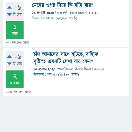
মেঘের ওপর দিয়ে কি হাঁটা যায়?
+9
29 অগাস্ট 2020
"
পরিবেশ
" বিভাগে
জিজ্ঞাসা
করেছেন
টি ভোট
বিজ্ঞানের পোকা ৫
(
123,410
পয়েন্ট)
1
উত্তর
703
বার দেখা হয়েছে
চাঁদ আমাদের সাথে হাঁটছে, বাহ্যিক
+9
দৃষ্টিতে এমনটি দেখা যায় কেন?
টি ভোট
12 নভেম্বর 2020
"
পদার্থবিজ্ঞান
" বিভাগে
জিজ্ঞাসা
করেছেন
2
বিজ্ঞানের পোকা ৫
(
123,410
পয়েন্ট)
টি উত্তর
2,246
বার দেখা হয়েছে