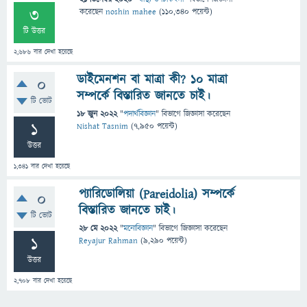
3
করেছেন
noshin mahee
(
110,340
পয়েন্ট)
টি উত্তর
2,686
বার দেখা হয়েছে
ডাইমেনশন বা মাত্রা কী? ১০ মাত্রা
0
সম্পর্কে বিস্তারিত জানতে চাই।
টি ভোট
18 জুন 2022
"
পদার্থবিজ্ঞান
" বিভাগে
জিজ্ঞাসা
করেছেন
1
Nishat Tasnim
(
7,950
পয়েন্ট)
উত্তর
1,341
বার দেখা হয়েছে
প্যারিডোলিয়া (Pareidolia) সম্পর্কে
0
বিস্তারিত জানতে চাই।
টি ভোট
28 মে 2022
"
মনোবিজ্ঞান
" বিভাগে
জিজ্ঞাসা
করেছেন
1
Reyajur Rahman
(
9,290
পয়েন্ট)
উত্তর
2,708
বার দেখা হয়েছে