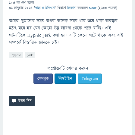
1,014
বার দেখা হয়েছে
01 জানুয়ারি 2024
"
স্বাস্থ্য ও চিকিৎসা
" বিভাগে
জিজ্ঞাসা
করেছেন
Noor
(
1,100
পয়েন্ট)
আমরা ঘুমানোর সময় অথবা অনেক সময় ধরে শুয়ে থাকা অবস্থায়
হঠাৎ মনে হয় যেন কোনো উচু জায়গা থেকে পড়ে যাচ্ছি। এই
ঘটনাটিকে Hypnic Jerk বলা হয়। এটি কেনো ঘটে থাকে এবং এই
সম্পর্কে বিস্তারিত জানতে চাই।
hypnic
jerk
প্রশ্নোত্তরটি শেয়ার করুন
ফেসবুক
লিঙ্কইডিন
Telegram