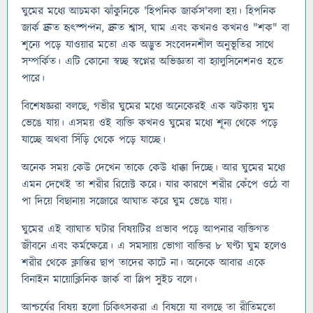
ঘুমের মধ্যে আচমকা ঝাঁকুনিকে 'হিপনিক জার্কস'বলা হয়। হিপনিক
জার্ক দ্রুত হৃৎস্পন্দন, দ্রুত শ্বাস, ঘাম এবং কখনও কখনও "শক" বা
শূন্যে পড়ে যাওয়ার মতো এক অদ্ভুত সংবেদনশীল অনুভূতির সাথে
সম্পর্কিত। এটি কোনো স্বচ্ছ স্বপ্নের অভিজ্ঞতা বা হ্যালুসিনেশনও হতে
পারে।
বিশেষজ্ঞরা বলছে, গভীর ঘুমের মধ্যে অনেকেরই এক ঝটকায় ঘুম
ভেঙে যায়। এসময় ওই ব্যক্তি কখনও ঘুমের মধ্যে শূন্য থেকে পড়ে
যাচ্ছে অথবা সিঁড়ি থেকে পড়ে যাচ্ছে।
অনেক সময় কেউ দেখেন তাকে কেউ ধাক্কা দিচ্ছে। আর ঘুমের মধ্যে
এমন দেখেই তা শরীর রিয়েক্ট করে। যার কারণে শরীর কেঁপে ওঠে বা
পা দিয়ে বিছানায় সজোরে আঘাত করে ঘুম ভেঙে যায়।
ঘুমের এই ব্যাঘাত ঘটার বিষয়টির প্রভাব পড়ে আপনার ব্যক্তিগত
জীবনে এবং কর্মক্ষেত্রে। এ সমস্যায় ভোগা ব্যক্তির ৮ ঘণ্টা ঘুম হলেও
শরীর থেকে ক্লান্তির ছাপ তাদের কাটে না। অনেকে আবার একে
বিনাইন মায়োক্লিনিক জার্ক বা স্লিপ সুইচ বলে।
আশ্চর্যের বিষয় হলো চিকিৎসকরা এ বিষয়ে যা বলছে তা রীতিমতো