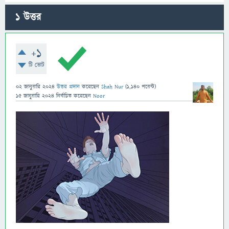
1
উত্তর
+1
টি ভোট
02 জানুয়ারি 2024
উত্তর প্রদান
করেছেন
Shah Nur
(
1,140
পয়েন্ট)
15 জানুয়ারি 2024
নির্বাচিত
করেছেন
Noor