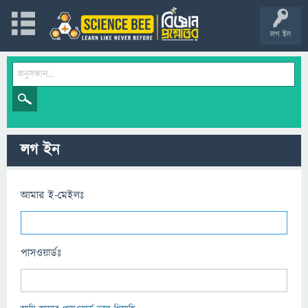
লগ ইন
লগ ইন
আমার ই-মেইলঃ
পাসওয়ার্ডঃ