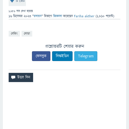
টি ভোট
1,256
বার দেখা হয়েছে
16 ডিসেম্বর 2023
"
রসায়ন
" বিভাগে
জিজ্ঞাসা
করেছেন
Fariha akther
(
1,810
পয়েন্ট)
বেকিং
সোডা
প্রশ্নোত্তরটি শেয়ার করুন
ফেসবুক
লিঙ্কইডিন
Telegram