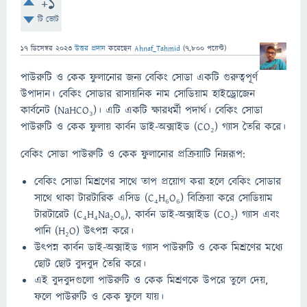
+1
টি ভোট
17 ডিসেম্বর 2023
উত্তর প্রদান
করেছেন
Ahnaf_Tahmid
(
7,800
পয়েন্ট)
পাউরুটি ও কেক ফুলানোর জন্য বেকিং সোডা একটি গুরুত্বপূর্ণ
উপাদান। বেকিং সোডার রাসায়নিক নাম সোডিয়াম হাইড্রোজেন
কার্বনেট (NaHCO₃)। এটি একটি ক্ষারধর্মী পদার্থ। বেকিং সোডা
পাউরুটি ও কেক ফুলায় কার্বন ডাই-অক্সাইড (CO₂) গ্যাস তৈরি করে।
বেকিং সোডা পাউরুটি ও কেক ফুলানোর প্রক্রিয়াটি নিম্নরূপ:
বেকিং সোডা মিশ্রণের সাথে তাপ প্রয়োগ করা হলে বেকিং সোডার
সাথে থাকা টারটারিক এসিড (C₄H₆O₆) বিক্রিয়া করে সোডিয়াম
টারটারেট (C₄H₄Na₂O₆), কার্বন ডাই-অক্সাইড (CO₂) গ্যাস এবং
পানি (H₂O) উৎপন্ন করে।
উৎপন্ন কার্বন ডাই-অক্সাইড গ্যাস পাউরুটি ও কেক মিশ্রণের মধ্যে
ছোট ছোট বুদবুদ তৈরি করে।
এই বুদবুদগুলো পাউরুটি ও কেক মিশ্রণকে উপরে তুলে দেয়,
ফলে পাউরুটি ও কেক ফুলে যায়।