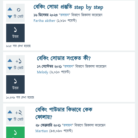
বেকিং সোডা প্রস্তুতি step by step
0
16 ডিসেম্বর 2023
"
রসায়ন
" বিভাগে
জিজ্ঞাসা
করেছেন
টি ভোট
Fariha akther
(
1,810
পয়েন্ট)
1
উত্তর
965
বার দেখা হয়েছে
বেকিং সোডার সংকেত কী?
+1
17 সেপ্টেম্বর 2021
"
রসায়ন
" বিভাগে
জিজ্ঞাসা
করেছেন
টি ভোট
Melody
(
6,010
পয়েন্ট)
1
উত্তর
10,379
বার দেখা হয়েছে
বেকিং পাউডার কিভাবে কেক
+2
ফোলায়?
টি ভোট
28 ফেব্রুয়ারি 2021
"
রসায়ন
" বিভাগে
জিজ্ঞাসা
করেছেন
1
Martian
(
93,090
পয়েন্ট)