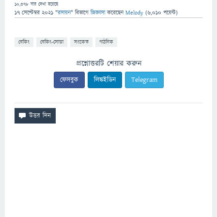
10,378
বার দেখা হয়েছে
17 সেপ্টেম্বর 2021
"
রসায়ন
" বিভাগে
জিজ্ঞাসা
করেছেন
Melody
(
6,010
পয়েন্ট)
বেকিং
বেকিং-সোডা
সংকেত
গাঠনিক
প্রশ্নোত্তরটি শেয়ার করুন
ফেসবুক
লিঙ্কইডিন
Telegram