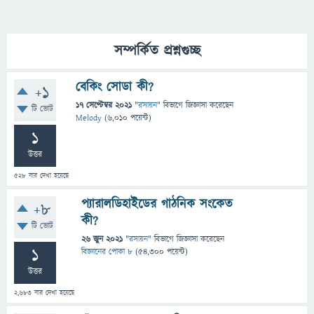
সম্পর্কিত প্রশ্নগুচ্ছ
বেকিং সোডা কী?
+1
17 সেপ্টেম্বর 2021
"
রসায়ন
" বিভাগে
জিজ্ঞাসা
করেছেন
টি ভোট
Melody
(
6,010
পয়েন্ট)
1
উত্তর
528
বার দেখা হয়েছে
প‍্যারালডিহাইডের গাঠনিক সংকেত
+8
কী?
টি ভোট
26 জুন 2021
"
রসায়ন
" বিভাগে
জিজ্ঞাসা
করেছেন
1
বিজ্ঞানের পোকা ৮
(
54,300
পয়েন্ট)
উত্তর
2,683
বার দেখা হয়েছে