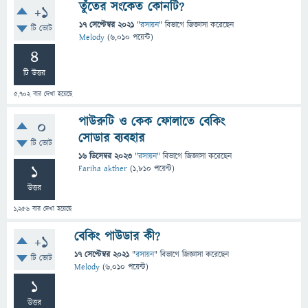
তুঁতের সংকেত কোনটি?
+1
17 সেপ্টেম্বর 2021
"
রসায়ন
" বিভাগে
জিজ্ঞাসা
করেছেন
টি ভোট
Melody
(
6,010
পয়েন্ট)
4
টি উত্তর
5,702
বার দেখা হয়েছে
পাউরুটি ও কেক ফোলাতে বেকিং
0
সোডার ব্যবহার
টি ভোট
16 ডিসেম্বর 2023
"
রসায়ন
" বিভাগে
জিজ্ঞাসা
করেছেন
1
Fariha akther
(
1,810
পয়েন্ট)
উত্তর
1,256
বার দেখা হয়েছে
বেকিং পাউডার কী?
+1
17 সেপ্টেম্বর 2021
"
রসায়ন
" বিভাগে
জিজ্ঞাসা
করেছেন
টি ভোট
Melody
(
6,010
পয়েন্ট)
1
উত্তর