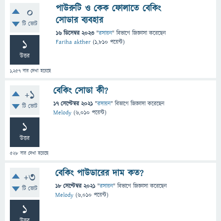
পাউরুটি ও কেক ফোলাতে বেকিং
0
সোডার ব্যবহার
টি ভোট
16 ডিসেম্বর 2023
"
রসায়ন
" বিভাগে
জিজ্ঞাসা
করেছেন
1
Fariha akther
(
1,810
পয়েন্ট)
উত্তর
1,257
বার দেখা হয়েছে
বেকিং সোডা কী?
+1
17 সেপ্টেম্বর 2021
"
রসায়ন
" বিভাগে
জিজ্ঞাসা
করেছেন
টি ভোট
Melody
(
6,010
পয়েন্ট)
1
উত্তর
528
বার দেখা হয়েছে
বেকিং পাউডারের দাম কত?
+3
18 সেপ্টেম্বর 2021
"
রসায়ন
" বিভাগে
জিজ্ঞাসা
করেছেন
টি ভোট
Melody
(
6,010
পয়েন্ট)
1
উত্তর