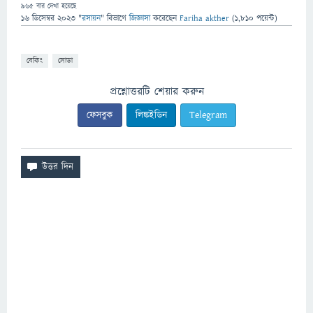
965
বার দেখা হয়েছে
16 ডিসেম্বর 2023
"
রসায়ন
" বিভাগে
জিজ্ঞাসা
করেছেন
Fariha akther
(
1,810
পয়েন্ট)
বেকিং
সোডা
প্রশ্নোত্তরটি শেয়ার করুন
ফেসবুক
লিঙ্কইডিন
Telegram