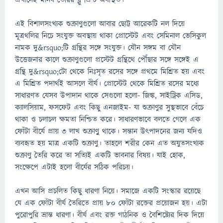
এখানেই মানব তৈরির ব্লু প্রিন্ট অবস্থিত।
এই বিশালসংখ্যক শুক্রাণুগুলো আবার ছোট্ট আরেকটি নল দিয়ে
মূত্রথলির নিচে সংযুক্ত অবস্থায় থাকা প্রোস্টেট এবং সেমিনাল ভেসিকুল
নামক দু&rsquo;টি গ্রন্থির সঙ্গে সংযুক্ত। যৌন সঙ্গম বা যৌন
উত্তেজনার কালে শুক্রাণুগুলো প্রস্টেট গ্রন্থিথে পৌঁছার সঙ্গে সঙ্গেই এ
গ্রন্থি দু&rsquo;টো থেকে নিঃসৃত রসের সঙ্গে প্রথমে মিশ্রিত হয় এবং
এ মিশ্রিত পদার্থই আসলে বীর্য। প্রোস্টেট থেকে মিশ্রিত রসের মধ্যে
সাধারণত যেসব উপাদান থাকে সেগুলো হলো- জিঙ্ক, সাইট্রিক এসিড,
ক্যালসিয়াম, ফসফেট এবং কিছু এনজাইম- যা শুক্রাণুর সুস্থভাবে বেঁচে
থাকা ও চলাচল ক্ষমতা নিশ্চিত করে। সাধারণভাবে বলতে গেলে এক
ফোঁটা বীর্যে প্রায় ৩ লাখ শুক্রাণুু থাকে। সন্তান উৎপাদনের জন্য যদিও
ব্যবহৃত হয় মাত্র একটি শুক্রাণু। তাহলে শরীর কেন এত অযুতসংখ্যক
শুক্রাণু তৈরি করে তা সত্যিই একটি ভাবনার বিষয়। যাই হোক,
সংক্ষেপে এটাই হলো বীর্যের সঠিক পরিচয়।
এখন আসি প্রচলিত কিছু ধারণা নিয়ে। সমাজে একটি সংস্কার রয়েছে
যে এক ফোঁটা বীর্য তৈরিতে প্রায় ৮০ ফোঁটা রক্তের প্রয়োজন হয়। এটা
পুরোপুরি ভ্রান্ত ধারণা। বীর্য এবং রক্ত গাঠনিক ও বৈশিষ্ট্যের দিক দিয়ে