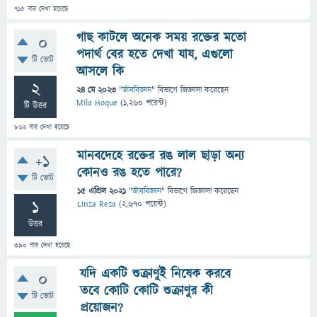
715
বার দেখা হয়েছে
গাছ কাটলে অনেক সময় রক্তের মতো
0
পদার্থ বের হতে দেখা যায, এগুলো
টি ভোট
আসলে কি
2
24 মে 2023
"
জীববিজ্ঞান
" বিভাগে
জিজ্ঞাসা
করেছেন
Mila Hoque
(
1,260
পয়েন্ট)
টি উত্তর
862
বার দেখা হয়েছে
মানবদেহে রক্তের রঙ লাল ছাড়া অন্য
+1
কোনও রঙ হতে পারে?
টি ভোট
15 এপ্রিল 2021
"
জীববিজ্ঞান
" বিভাগে
জিজ্ঞাসা
করেছেন
1
Linza Reza
(
2,670
পয়েন্ট)
উত্তর
390
বার দেখা হয়েছে
যদি একটি শুক্রাণুই নিষেক করবে
0
তবে কোটি কোটি শুক্রাণুর কী
টি ভোট
প্রয়োজন?