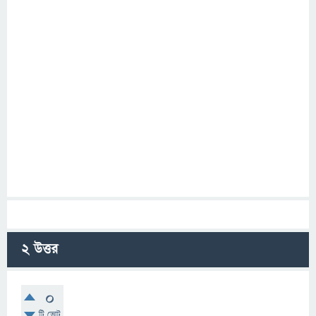
2
উত্তর
0
টি ভোট