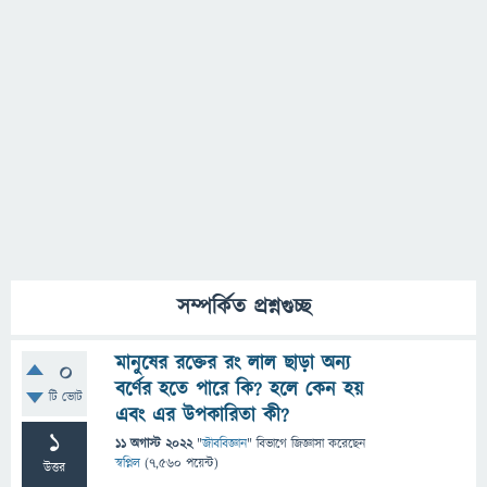
সম্পর্কিত প্রশ্নগুচ্ছ
মানুষের রক্তের রং লাল ছাড়া অন্য
0
বর্ণের হতে পারে কি? হলে কেন হয়
টি ভোট
এবং এর উপকারিতা কী?
1
11 অগাস্ট 2022
"
জীববিজ্ঞান
" বিভাগে
জিজ্ঞাসা
করেছেন
স্বপ্নিল
(
7,560
পয়েন্ট)
উত্তর