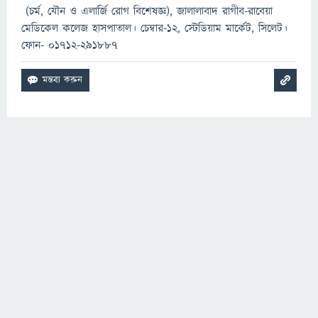
(চর্ম, যৌন ও এলার্জি রোগ বিশেষজ্ঞ), জালালাবাদ রাগীব-রাবেয়া
মেডিকেল কলেজ হাসপাতাল। চেম্বার-১২, স্টেডিয়াম মার্কেট, সিলেট।
ফোন- ০১৭১২-২৯১৮৮৭