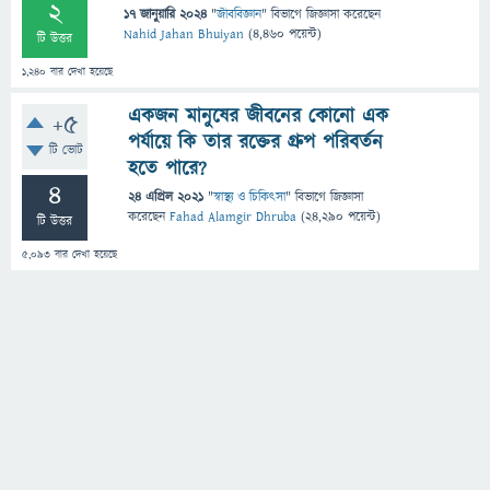
2
17 জানুয়ারি 2024
"
জীববিজ্ঞান
" বিভাগে
জিজ্ঞাসা
করেছেন
Nahid Jahan Bhuiyan
(
4,460
পয়েন্ট)
টি উত্তর
1,240
বার দেখা হয়েছে
একজন মানুষের জীবনের কোনো এক
+5
পর্যায়ে কি তার রক্তের গ্রুপ পরিবর্তন
টি ভোট
হতে পারে?
4
24 এপ্রিল 2021
"
স্বাস্থ্য ও চিকিৎসা
" বিভাগে
জিজ্ঞাসা
করেছেন
Fahad Alamgir Dhruba
(
24,290
পয়েন্ট)
টি উত্তর
5,093
বার দেখা হয়েছে