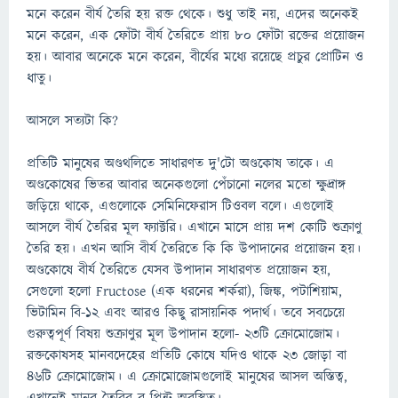
মনে করেন বীর্য তৈরি হয় রক্ত থেকে। শুধু তাই নয়, এদের অনেকই
মনে করেন, এক ফোঁটা বীর্য তৈরিতে প্রায় ৮০ ফোঁটা রক্তের প্রয়োজন
হয়। আবার অনেকে মনে করেন, বীর্যের মধ্যে রয়েছে প্রচুর প্রোটিন ও
ধাতু।
আসলে সত্যটা কি?
প্রতিটি মানুষের অণ্ডথলিতে সাধারণত দু'টো অণ্ডকোষ তাকে। এ
অণ্ডকোষের ভিতর আবার অনেকগুলো পেঁচানো নলের মতো ক্ষুদ্রাঙ্গ
জড়িয়ে থাকে, এগুলোকে সেমিনিফেরাস টিওবল বলে। এগুলোই
আসলে বীর্য তৈরির মূল ফ্যাক্টরি। এখানে মাসে প্রায় দশ কোটি শুক্রাণু
তৈরি হয়। এখন আসি বীর্য তৈরিতে কি কি উপাদানের প্রয়োজন হয়।
অণ্ডকোষে বীর্য তৈরিতে যেসব উপাদান সাধারণত প্রয়োজন হয়,
সেগুলো হলো Fructose (এক ধরনের শর্করা), জিঙ্ক, পটাশিয়াম,
ভিটামিন বি-১২ এবং আরও কিছু রাসায়নিক পদার্থ। তবে সবচেয়ে
গুরুত্বপূর্ণ বিষয় শুক্রাণুর মূল উপাদান হলো- ২৩টি ক্রোমোজোম।
রক্তকোষসহ মানবদেহের প্রতিটি কোষে যদিও থাকে ২৩ জোড়া বা
৪৬টি ক্রোমোজোম। এ ক্রোমোজোমগুলোই মানুষের আসল অস্তিত্ব,