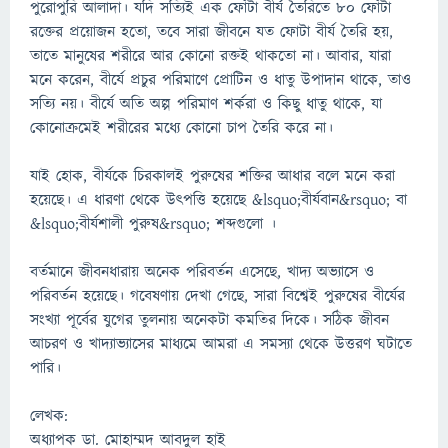
পুরোপুরি আলাদা। যদি সত্যিই এক ফোঁটা বীর্য তৈরিতে ৮০ ফোঁটা
রক্তের প্রয়োজন হতো, তবে সারা জীবনে যত ফোটা বীর্য তৈরি হয়,
তাতে মানুষের শরীরে আর কোনো রক্তই থাকতো না। আবার, যারা
মনে করেন, বীর্যে প্রচুর পরিমাণে প্রোটিন ও ধাতু উপাদান থাকে, তাও
সত্যি নয়। বীর্যে অতি অল্প পরিমাণ শর্করা ও কিছু ধাতু থাকে, যা
কোনোক্রমেই শরীরের মধ্যে কোনো চাপ তৈরি করে না।
যাই হোক, বীর্যকে চিরকালই পুরুষের শক্তির আধার বলে মনে করা
হয়েছে। এ ধারণা থেকে উৎপত্তি হয়েছে &lsquo;বীর্যবান&rsquo; বা
&lsquo;বীর্যশালী পুরুষ&rsquo; শব্দগুলো ।
বর্তমানে জীবনধারায় অনেক পরিবর্তন এসেছে, খাদ্য অভ্যাসে ও
পরিবর্তন হয়েছে। গবেষণায় দেখা গেছে, সারা বিশ্বেই পুরুষের বীর্যের
সংখ্যা পূর্বের যুগের তুলনায় অনেকটা কমতির দিকে। সঠিক জীবন
আচরণ ও খাদ্যাভ্যাসের মাধ্যমে আমরা এ সমস্যা থেকে উত্তরণ ঘটাতে
পারি।
লেখক:
অধ্যাপক ডা. মোহাম্মদ আবদুল হাই