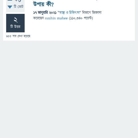
+8
উপায় কী?
টি ভোট
17 জানুয়ারি 2021
"
স্বাস্থ্য ও চিকিৎসা
" বিভাগে
জিজ্ঞাসা
2
করেছেন
noshin mahee
(
110,340
পয়েন্ট)
টি উত্তর
455
বার দেখা হয়েছে