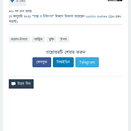
টি ভোট
456
বার দেখা হয়েছে
17 জানুয়ারি 2021
"
স্বাস্থ্য ও চিকিৎসা
" বিভাগে
জিজ্ঞাসা
করেছেন
noshin mahee
(
110,340
পয়েন্ট)
ঘরোয়া-উপায়ে
গ্যাস্ট্রিক
মুক্তি
উপায়
প্রশ্নোত্তরটি শেয়ার করুন
ফেসবুক
লিঙ্কইডিন
Telegram