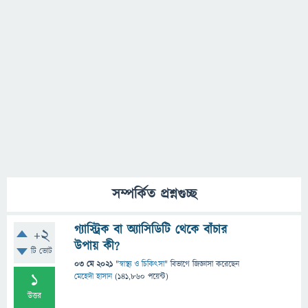
সম্পর্কিত প্রশ্নগুচ্ছ
গ্যাস্ট্রিক বা অ্যাসিডিটি থেকে বাঁচার
+2
উপায় কী?
টি ভোট
03 মে 2021
"
স্বাস্থ্য ও চিকিৎসা
" বিভাগে
জিজ্ঞাসা
করেছেন
1
মেহেদী হাসান
(
141,860
পয়েন্ট)
উত্তর