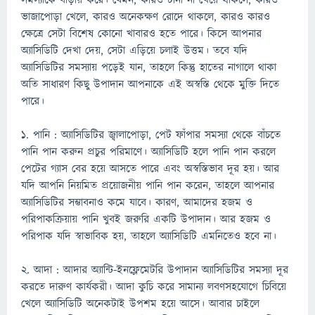
সমস্যাকে বাড়ায় করে। যেমন, কারও টানা না খেয়ে থাকলে, কারও
ভাজাপোড়া খেলে, কারও অনেকক্ষণ রোদে থাকলে, কারও কারও
ক্ষেত্রে সেটা বিশেষ কোনো খাবারও হতে পারে। কিসে আপনার
অ্যাসিডিটি দেখা দেয়, সেটা এড়িয়ে চলাই উত্তম। তবে যদি
অ্যাসিডিটির সমস্যায় পড়েই যান, তাহলে কিন্তু হাতের নাগালে থাকা
অতি সাধারণ কিছু উপাদান আপনাকে এই অস্বস্তি থেকে মুক্তি দিতে
পারে।
১. পানি : অ্যাসিডিটির জ্বালাপোড়া, পেট ফাঁপার সমস্যা থেকে বাঁচতে
পানি পান করুন প্রচুর পরিমাণে। অ্যাসিডিটি হলে পানি পান করলে
পেটের গ্যাস বের হয়ে আসতে পারে এবং অস্বস্তিভাব দূর হয়। আর
যদি আপনি নিয়মিত প্রয়োজনীয় পানি পান করেন, তাহলে আপনার
অ্যাসিডিটির সম্ভাবনাও কমে যাবে। কারণ, আমাদের হজম ও
পরিপাকক্রিয়ায় পানি খুবই জরুরি একটি উপাদান। আর হজম ও
পরিপাক যদি স্বাভাবিক হয়, তাহলে অ্যাসিডিটি এমনিতেও হবে না।
২. আদা : আদার অ্যান্টি-ইনফ্লেমেটরি উপাদান অ্যাসিডিটির সমস্যা দূর
করতে দারুণ কার্যকরী। আদা কুচি করে সামান্য লবণসহযোগে চিবিয়ে
খেলে অ্যাসিডিটি অনেকটাই উপশম হয়ে আসে। আবার চাইলে