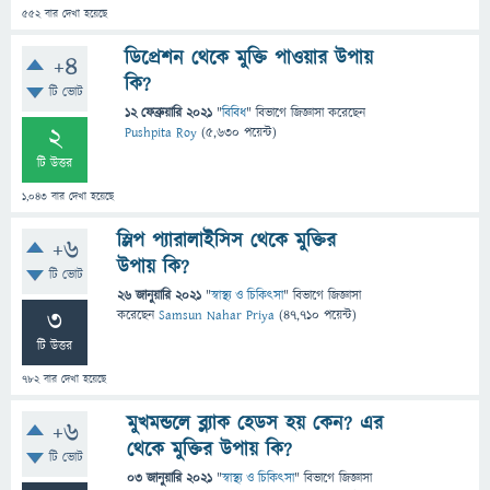
552
বার দেখা হয়েছে
ডিপ্রেশন থেকে মুক্তি পাওয়ার উপায়
+4
কি?
টি ভোট
12 ফেব্রুয়ারি 2021
"
বিবিধ
" বিভাগে
জিজ্ঞাসা
করেছেন
2
Pushpita Roy
(
5,630
পয়েন্ট)
টি উত্তর
1,043
বার দেখা হয়েছে
স্লিপ প্যারালাইসিস থেকে মুক্তির
+6
উপায় কি?
টি ভোট
26 জানুয়ারি 2021
"
স্বাস্থ্য ও চিকিৎসা
" বিভাগে
জিজ্ঞাসা
3
করেছেন
Samsun Nahar Priya
(
47,710
পয়েন্ট)
টি উত্তর
782
বার দেখা হয়েছে
মুখমন্ডলে ব্ল্যাক হেডস হয় কেন? এর
+6
থেকে মুক্তির উপায় কি?
টি ভোট
03 জানুয়ারি 2021
"
স্বাস্থ্য ও চিকিৎসা
" বিভাগে
জিজ্ঞাসা