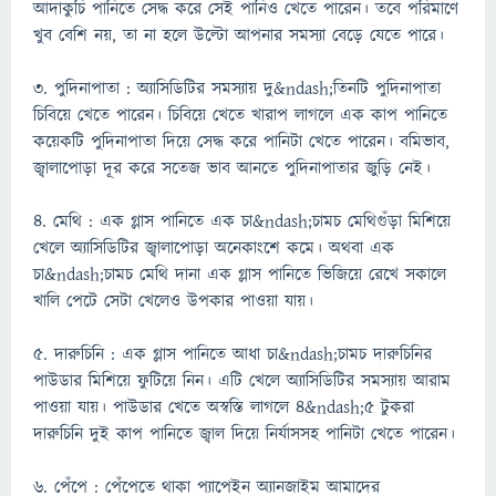
আদাকুচি পানিতে সেদ্ধ করে সেই পানিও খেতে পারেন। তবে পরিমাণে
খুব বেশি নয়, তা না হলে উল্টো আপনার সমস্যা বেড়ে যেতে পারে।
৩. পুদিনাপাতা : অ্যাসিডিটির সমস্যায় দু&ndash;তিনটি পুদিনাপাতা
চিবিয়ে খেতে পারেন। চিবিয়ে খেতে খারাপ লাগলে এক কাপ পানিতে
কয়েকটি পুদিনাপাতা দিয়ে সেদ্ধ করে পানিটা খেতে পারেন। বমিভাব,
জ্বালাপোড়া দূর করে সতেজ ভাব আনতে পুদিনাপাতার জুড়ি নেই।
৪. মেথি : এক গ্লাস পানিতে এক চা&ndash;চামচ মেথিগুঁড়া মিশিয়ে
খেলে অ্যাসিডিটির জ্বালাপোড়া অনেকাংশে কমে। অথবা এক
চা&ndash;চামচ মেথি দানা এক গ্লাস পানিতে ভিজিয়ে রেখে সকালে
খালি পেটে সেটা খেলেও উপকার পাওয়া যায়।
৫. দারুচিনি : এক গ্লাস পানিতে আধা চা&ndash;চামচ দারুচিনির
পাউডার মিশিয়ে ফুটিয়ে নিন। এটি খেলে অ্যাসিডিটির সমস্যায় আরাম
পাওয়া যায়। পাউডার খেতে অস্বস্তি লাগলে ৪&ndash;৫ টুকরা
দারুচিনি দুই কাপ পানিতে জ্বাল দিয়ে নির্যাসসহ পানিটা খেতে পারেন।
৬. পেঁপে : পেঁপেতে থাকা প্যাপেইন অ্যানজাইম আমাদের