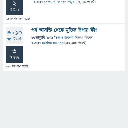
2
করেছেন
Samsun Nahar Priya
(
47,710
পয়েন্ট)
টি উত্তর
2,385
বার দেখা হয়েছে
পর্ন আসক্তি থেকে মুক্তির উপায় কী?
+10
27 জানুয়ারি 2021
"
তত্ত্ব ও গবেষণা
" বিভাগে
জিজ্ঞাসা
টি ভোট
করেছেন
noshin mahee
(
110,340
পয়েন্ট)
3
টি উত্তর
963
বার দেখা হয়েছে