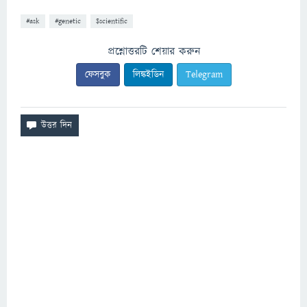
#ask
#genetic
$scientific
প্রশ্নোত্তরটি শেয়ার করুন
ফেসবুক
লিঙ্কইডিন
Telegram