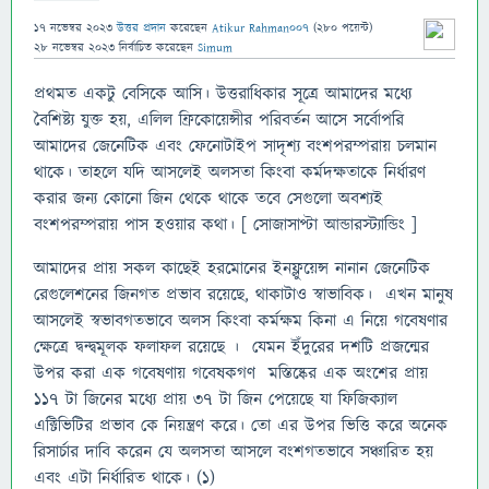
17 নভেম্বর 2023
উত্তর প্রদান
করেছেন
Atikur Rahman007
(
280
পয়েন্ট)
28 নভেম্বর 2023
নির্বাচিত
করেছেন
Simum
প্রথমত একটু বেসিকে আসি। উত্তরাধিকার সূত্রে আমাদের মধ্যে
বৈশিষ্ট্য যুক্ত হয়, এলিল ফ্রিকোয়েন্সীর পরিবর্তন আসে সর্বোপরি
আমাদের জেনেটিক এবং ফেনোটাইপ সাদৃশ্য বংশপরম্পরায় চলমান
থাকে। তাহলে যদি আসলেই অলসতা কিংবা কর্মদক্ষতাকে নির্ধারণ
করার জন্য কোনো জিন থেকে থাকে তবে সেগুলো অবশ্যই
বংশপরম্পরায় পাস হওয়ার কথা। [ সোজাসাপ্টা আন্ডারস্ট্যান্ডিং ]
আমাদের প্রায় সকল কাছেই হরমোনের ইনফ্লুয়েন্স নানান জেনেটিক
রেগুলেশনের জিনগত প্রভাব রয়েছে, থাকাটাও স্বাভাবিক। এখন মানুষ
আসলেই স্বভাবগতভাবে অলস কিংবা কর্মক্ষম কিনা এ নিয়ে গবেষণার
ক্ষেত্রে দ্বন্দ্বমূলক ফলাফল রয়েছে । যেমন ইঁদুরের দশটি প্রজন্মের
উপর করা এক গবেষণায় গবেষকগণ মস্তিষ্কের এক অংশের প্রায়
১১৭ টা জিনের মধ্যে প্রায় ৩৭ টা জিন পেয়েছে যা ফিজিক্যাল
এক্টিভিটির প্রভাব কে নিয়ন্ত্রণ করে। তো এর উপর ভিত্তি করে অনেক
রিসার্চার দাবি করেন যে অলসতা আসলে বংশগতভাবে সঞ্চারিত হয়
এবং এটা নির্ধারিত থাকে। (১)