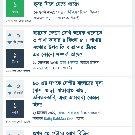
1
হুবহু মিলে যেতে পারে?
উত্তর
19 জুলাই 2025
"
স্বাস্থ্য ও চিকিৎসা
" বিভাগে
জিজ্ঞাসা
করেছেন
M_Hamza
(
520
পয়েন্ট)
2,747
বার দেখা হয়েছে
ফ্যানের ক্ষেত্রে দেখি অনেক গুলোতে
0
৩ পাখা আবার ৪ কিংবা ৫ । পাখার
টি ভোট
সংখ্যার উপর কি বাতাসের তীব্রতা
1
এর কোনো সম্পর্ক আছে?
উত্তর
10 সেপ্টেম্বর 2024
"
চিন্তা ও দক্ষতা
" বিভাগে
জিজ্ঞাসা
করেছেন
MIS
(
2,050
পয়েন্ট)
355
বার দেখা হয়েছে
৯০ এর দশকে দেশীয় বাজারের মূল্য
0
(বাসা ভাড়া, যাতায়াত ভাড়া,
টি ভোট
তরিতরকারি, এবং আসবাব) কেমন
1
ছিল?
উত্তর
21 ডিসেম্বর 2022
"
বাংলাদেশ ও বিশ্ব
" বিভাগে
জিজ্ঞাসা
করেছেন
Rafiq RahMan
(
160
পয়েন্ট)
400
বার দেখা হয়েছে
গুগল প্লে স্টোরে অ্যাপ বিক্রির