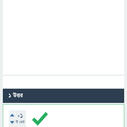
1
উত্তর
+1
টি ভোট