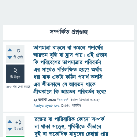
সম্পর্কিত প্রশ্নগুচ্ছ
তাপমাত্রা বাড়লে বা কমলে পদার্থের
0
আয়তন বৃদ্ধি বা হ্রাস পায়। এই প্রভাব
টি ভোট
কি পরিবেশের তাপমাত্রার পরিবর্তন
2
এর সাথেও পরিলক্ষিত হয়?? অর্থাৎ
ধরা যাক একটা কঠিন পদার্থ কলসি
টি উত্তর
এর শীতকালে যে আয়তন থাকে
685
বার দেখা হয়েছে
গ্রীষ্মকালে কি আয়তন পরিবর্তন হবে?
22 অগাস্ট 2023
"
রসায়ন
" বিভাগে
জিজ্ঞাসা
করেছেন
Asniya Ayub Ava
(
1,640
পয়েন্ট)
রক্তের বা পারিবারিক কোনো সম্পর্ক
+1
না থাকা সত্ত্বেও, পৃথিবীতে কীভাবে
টি ভোট
দুই বা ততোধিক মানুষের চেহারা প্রায়