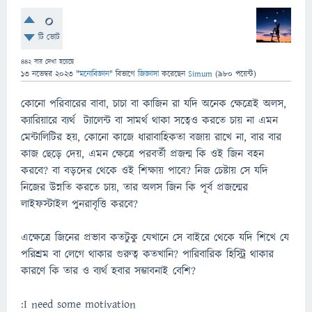
0
টি ভোট
442
বার দেখা হয়েছে
13 নভেম্বর 2023
"
মনোবিজ্ঞান
" বিভাগে
জিজ্ঞাসা
করেছেন
Simum
(
980
পয়েন্ট)
কোনো পরিবারের বাবা, চাচা বা কাজিন রা যদি অনেক ক্ষেত্রেই অলস,
ক্যারিয়ারে ব্যর্থ ট্যালেন্ট বা সামর্থ থাকা সত্বেও করতে চায় না এমন
মেন্টালিটির হয়, কোনো কাজে ধারাবাহিকতা বজায় রাখে না, বার বার
কাজ ছেড়ে দেয়, এমন ক্ষেত্রে পরবর্তী প্রজন্ম কি ওই জিন বহন
করবে? বা বড়দের থেকে ওই শিক্ষায় পাবে? নিজ চেষ্টায় সে যদি
নিজের উন্নতি করতে চায়, তার অলস জিন কি পূর্ব প্রজন্মের
লাইফস্টাইল পুনরাবৃত্তি করবে?
এক্ষেত্রে জিনের প্রভাব কতটুকু যেখানে সে বাইরে থেকে যদি শিখে যে
পরিশ্রম বা লেগে থাকার গুরুত্ব কতখানি? পারিবারিক হিস্ট্রি থাকার
কারণে কি তার ও ব্যর্থ হবার সম্ভাবনাই বেশি?
:I need some motivation