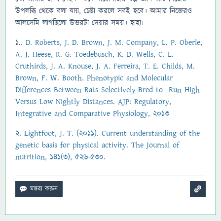
উপলব্ধি থেকে বলা যায়, চেষ্টা করলে সবই হবে। আমার নিজেরও
আলসেমি লাগছিলো উত্তরটা দেয়ার সময়। হাহা৷
1.
. D. Roberts, J. D. Brown, J. M. Company, L. P. Oberle,
A. J. Heese, R. G. Toedebusch, K. D. Wells, C. L.
Cruthirds, J. A. Knouse, J. A. Ferreira, T. E. Childs, M.
Brown, F. W. Booth. Phenotypic and Molecular
Differences Between Rats Selectively-Bred to
Run High
Versus Low Nightly Distances. AJP: Regulatory,
Integrative and Comparative Physiology, 2013
2.
Lightfoot, J. T. (2011). Current understanding of the
genetic basis for physical activity. The Journal of
nutrition, 141(3), 526-530.