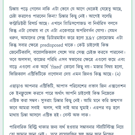
চিন্তায় পড়ে গেলেন নাকি এটা ভেবে যে আগে থেকেই যেহেতু আছে,
চেষ্টা করলেও পারবেন কিনা? চিন্তার কিছু নেই। আগেই বলেছি
কন্ট্রাডিক্টরী রিসার্চ আছে। এখানে প্রিডিসপোজড বা নির্ধারিত বলতে
কিন্তু এটা বোঝায় না যে এটা একেবারে অপরিবর্তন যোগ্য। যেমন
ধরুন, আমাদের সেক্স ডিটারমাইন করে হলো X&Y ক্রোমোজম এটা
কিন্তু সবার ক্ষেত্রে predisposed থাকে। কেউ চাইলেই কিন্ত
জেনেটিক্যালি, বায়োলজিক্যাল সেন্সে তার সেক্স চেইঞ্জ করতে পারবেনা।
তবে অলসতা, কাজের পরিধি এসব স্বভাবের ক্ষেত্রে এগুলো কমে এবং
বাড়ে এগুলো এক অর্থে 'fixed' কোনো কিছু নয়। মজার বিষয় হলো,
ফিজিক্যাল এক্টিভিটিকে প্রণোদনা দেয় এমন জিনও কিন্তু আছে। (২)
এছাড়াও আপনার এক্টিভিটি, আপাত পরিবেশের প্রভাব জিন এক্সপ্রেশন
কে ইনফ্লুয়েন্স করতে পারে অর্থাৎ আপনি চাইলেই কিন্ত নিজেকে
এক্টিভ করা সম্ভব। সুতরাং চিন্তার কিছু নেই। আমি মনে করি জন্মগত
ভাবে আমরা সবাই অলস, খাই দাই আর ঘুমাই। এরপর বড় হলে
মাথায় চিন্তা আসলে এক্টিভ হই। বেস্ট অফ লাক।
পারিবারিক হিস্ট্রি থাকার জন্য ব্যর্থ হওয়ার সম্ভাবনার স্ট্যাটিস্টিক্স নিয়ে
তো আমার জানা নেই। তবে বায়োলজির স্বল্প জ্ঞান আর নিজের