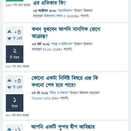
এর প্রতিকার কি?
1,196
বার দেখা হয়েছে
05 অক্টোবর 2020
"
মনোবিজ্ঞান
" বিভাগে
জিজ্ঞাসা
করেছেন
বিজ্ঞানের পোকা ৫
(
123,410
পয়েন্ট)
কখন বুঝবেন আপনি মানসিক রোগে
+3
আক্রান্ত?
টি ভোট
03 মার্চ 2021
"
স্বাস্থ্য ও চিকিৎসা
" বিভাগে
জিজ্ঞাসা
2
করেছেন
EVAN
(
7,450
পয়েন্ট)
টি উত্তর
558
বার দেখা হয়েছে
কোনো একটা নির্দিষ্ট বিষয়ে প্রশ্ন কি
+3
কখনো শেষ হবে পারে?
টি ভোট
05 মে 2021
"
চিন্তা ও দক্ষতা
" বিভাগে
জিজ্ঞাসা
করেছেন
1
Tasmia Niha
(
320
পয়েন্ট)
উত্তর
400
বার দেখা হয়েছে
আপনি একটি সুন্দর দ্বীপ আবিষ্কার
+1