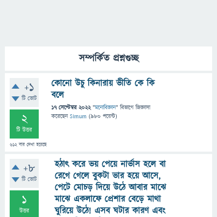
সম্পর্কিত প্রশ্নগুচ্ছ
কোনো উচু কিনারায় ভীতি কে কি
+1
বলে
টি ভোট
17 সেপ্টেম্বর 2022
"
মনোবিজ্ঞান
" বিভাগে
জিজ্ঞাসা
2
করেছেন
Simum
(
980
পয়েন্ট)
টি উত্তর
612
বার দেখা হয়েছে
হঠাৎ করে ভয় পেয়ে নার্ভাস হলে বা
+8
রেগে গেলে বুকটা ভার হয়ে আসে,
টি ভোট
পেটে মোচড় দিয়ে উঠে আবার মাঝে
1
মাঝে একলাফে প্রেশার বেড়ে মাথা
ঘুরিয়ে উঠে! এসব ঘটার কারণ এবং
উত্তর