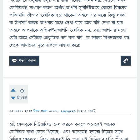
বিষয়টা যে শুধুমাত্র ইঁদুর এর জন্য প্রযোজ্য এমন নয়...এগুলো সকল
ফোবিয়ারই সাধারণ লক্ষণ।অর্থাৎ আপনি সুনির্দিষ্টভাবে কোনো বিষয়ের
প্রতি যদি ভীত বা ফোবিক হয়ে থাকেন তাহলে এর মধ্যে কিছু লক্ষণ
বা উপসর্গ অন্তত আপনার মধ্যে দেখা যাবে।আর যদি দেখা না যায়
তাহলে আপনাকে অভিনন্দন!আপনি ফোবিক নন...বরং আপনার মধ্যে
যেটা আছে সেটাকে প্রাকৃতিক ভয় বলা যায়...যা সম্ভাব্য বিপদজনক বস্তু
থেকে আমাদের দূরে রাখতে সাহায্য করে!
0
টি ভোট
02 নভেম্বর 2023
উত্তর প্রদান
করেছেন
Ariyan220
(
4,270
পয়েন্ট)
হ্যাঁ, ফেসবুকে নিউজফিড স্ক্রল করতে করতে অনেকেই অনেক
ফোবিয়ার কথা জেনে গিয়েছে। এবং অনেকেই হয়তো নিজের সাথে
মিলিয়ে ফেলেছে। কিন্তু আসলেই কি তারা ওই জিনিসের প্রতি ভীত বা