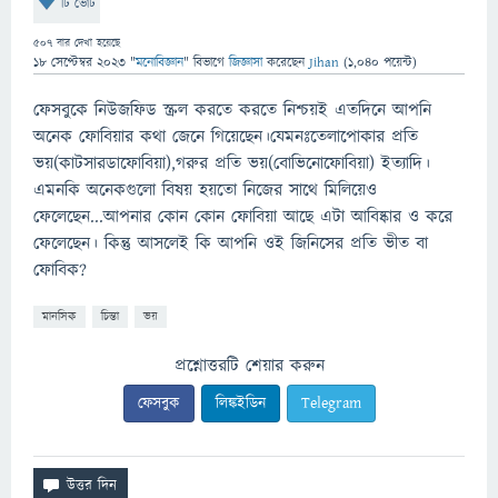
টি ভোট
507
বার দেখা হয়েছে
18 সেপ্টেম্বর 2023
"
মনোবিজ্ঞান
" বিভাগে
জিজ্ঞাসা
করেছেন
Jihan
(
1,040
পয়েন্ট)
ফেসবুকে নিউজফিড স্ক্রল করতে করতে নিশ্চয়ই এতদিনে আপনি
অনেক ফোবিয়ার কথা জেনে গিয়েছেন।যেমনঃতেলাপোকার প্রতি
ভয়(কাটসারডাফোবিয়া),গরুর প্রতি ভয়(বোভিনোফোবিয়া) ইত্যাদি।
এমনকি অনেকগুলো বিষয় হয়তো নিজের সাথে মিলিয়েও
ফেলেছেন...আপনার কোন কোন ফোবিয়া আছে এটা আবিষ্কার ও করে
ফেলেছেন। কিন্তু আসলেই কি আপনি ওই জিনিসের প্রতি ভীত বা
ফোবিক?
মানসিক
চিন্তা
ভয়
প্রশ্নোত্তরটি শেয়ার করুন
ফেসবুক
লিঙ্কইডিন
Telegram