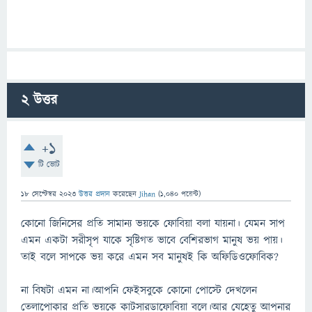
2
উত্তর
+1
টি ভোট
18 সেপ্টেম্বর 2023
উত্তর প্রদান
করেছেন
Jihan
(
1,040
পয়েন্ট)
কোনো জিনিসের প্রতি সামান্য ভয়কে ফোবিয়া বলা যায়না। যেমন সাপ
এমন একটা সরীসৃপ যাকে সৃষ্টিগত ভাবে বেশিরভাগ মানুষ ভয় পায়।
তাই বলে সাপকে ভয় করে এমন সব মানুষই কি অফিডিওফোবিক?
না বিষটা এমন না।আপনি ফেইসবুকে কোনো পোস্টে দেখলেন
তেলাপোকার প্রতি ভয়কে কাটসারডাফোবিয়া বলে।আর যেহেতু আপনার