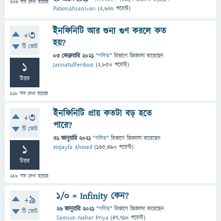
334
বার দেখা হয়েছে
PabonAhsanIvan
(
2,620
পয়েন্ট)
ইনফিনিটি আর শুন্য গুণ করলে কত
+3
হয়?
টি ভোট
03 ফেব্রুয়ারি 2021
"
গণিত
" বিভাগে
জিজ্ঞাসা
করেছেন
1
JannatulFerdous
(
2,850
পয়েন্ট)
উত্তর
918
বার দেখা হয়েছে
ইনফিনিটি প্রায় কতটা বড় হতে
+3
পারে?
টি ভোট
31 জানুয়ারি 2021
"
গণিত
" বিভাগে
জিজ্ঞাসা
করেছেন
1
Hojayfa Ahmed
(
135,490
পয়েন্ট)
উত্তর
298
বার দেখা হয়েছে
1/0 = Infinity কেন?
+9
26 জানুয়ারি 2021
"
গণিত
" বিভাগে
জিজ্ঞাসা
করেছেন
টি ভোট
Samsun Nahar Priya
(
47,710
পয়েন্ট)