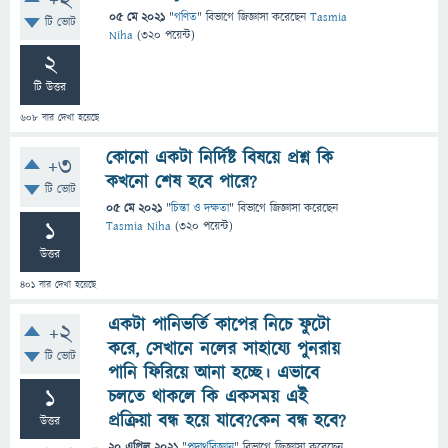
+2
05 মে 2021
"
গণিত
" বিভাগে
জিজ্ঞাসা
করেছেন
Tasmia
টি ভোট
Niha
(
320
পয়েন্ট)
2
টি উত্তর
608
বার দেখা হয়েছে
কোনো একটা নির্দিষ্ট বিষয়ে প্রশ্ন কি
+3
কখনো শেষ হবে পারে?
টি ভোট
05 মে 2021
"
চিন্তা ও দক্ষতা
" বিভাগে
জিজ্ঞাসা
করেছেন
1
Tasmia Niha
(
320
পয়েন্ট)
উত্তর
401
বার দেখা হয়েছে
একটা পানিভর্তি কাপের নিচে ফুটো
+2
করে, সেখানে নলের সাহায্যে পুনরায়
টি ভোট
পানি ফিরিয়ে আনা হচ্ছে। এভাবে
1
চলতে থাকলে কি একসময় এই
প্রক্রিয়া বন্ধ হয়ে যাবে?কেন বন্ধ হবে?
উত্তর
20 এপ্রিল 2021
"
পদার্থবিজ্ঞান
" বিভাগে
জিজ্ঞাসা
করেছেন