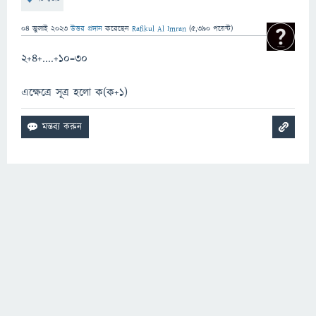
04 জুলাই 2023
উত্তর প্রদান
করেছেন
Rafikul Al Imran
(
5,390
পয়েন্ট)
2+4+....+10=30
এক্ষেত্রে সূত্র হলো ক(ক+1)