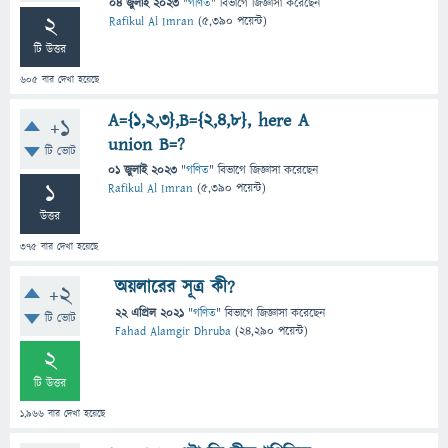
04 জুলাই 2023
"
গণিত
" বিভাগে
জিজ্ঞাসা
করেছেন
2
Rafikul Al Imran
(
5,390
পয়েন্ট)
টি উত্তর
605
বার দেখা হয়েছে
A={1,2,3},B={2,4,8}, here A
+1
union B=?
টি ভোট
01 জুলাই 2023
"
গণিত
" বিভাগে
জিজ্ঞাসা
করেছেন
1
Rafikul Al Imran
(
5,390
পয়েন্ট)
উত্তর
375
বার দেখা হয়েছে
অয়লারের সূত্র কী?
+2
22 এপ্রিল 2021
"
গণিত
" বিভাগে
জিজ্ঞাসা
করেছেন
টি ভোট
Fahad Alamgir Dhruba
(
24,290
পয়েন্ট)
2
টি উত্তর
1,966
বার দেখা হয়েছে