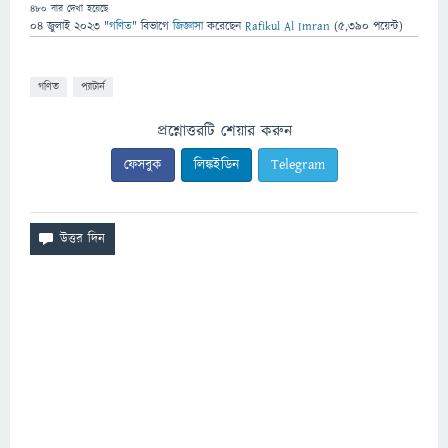
480
বার দেখা হয়েছে
04 জুলাই 2023
"
গণিত
" বিভাগে
জিজ্ঞাসা
করেছেন
Rafikul Al Imran
(
5,390
পয়েন্ট)
গণিত
প্যাটার্ন
প্রশ্নোত্তরটি শেয়ার করুন
ফেসবুক
লিঙ্কইডিন
Telegram