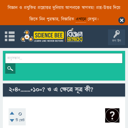
বিজ্ঞান ও প্রযুক্তির প্রশ্নোত্তর দুনিয়ায় আপনাকে স্বাগতম! প্রশ্ন-উত্তর দিয়ে
জিতে নিন পুরস্কার, বিস্তারিত
এখানে
দেখুন।
লগ ইন
2+4+.......+10=? ও এ ক্ষেত্রে সূত্র কী?
0
টি ভোট