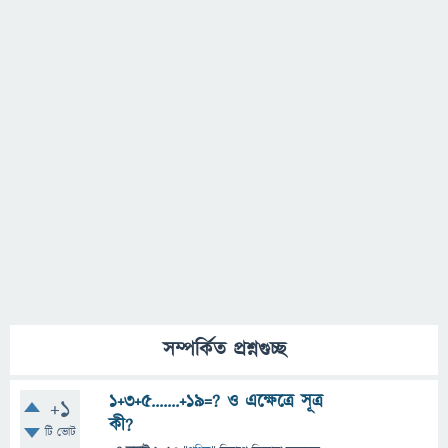
সম্পর্কিত প্রশ্নগুচ্ছ
1+3+5.......+19=? ও এক্ষেত্রে সূত্র
+1
কী?
টি ভোট