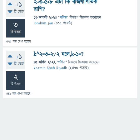
2+3-5+8 এটা কি বীজগাণিতিক
+1
রাশি?
টি ভোট
13 অগাস্ট 2023
"
গণিত
" বিভাগে
জিজ্ঞাসা
করেছেন
3
ibrahim_jan
(
130
পয়েন্ট)
টি উত্তর
575
বার দেখা হয়েছে
k^2=3+2√2 হলে,k+1=?
+1
15 এপ্রিল 2022
"
গণিত
" বিভাগে
জিজ্ঞাসা
করেছেন
টি ভোট
Yeamin Shah Riyadh
(
1,470
পয়েন্ট)
2
টি উত্তর
449
বার দেখা হয়েছে