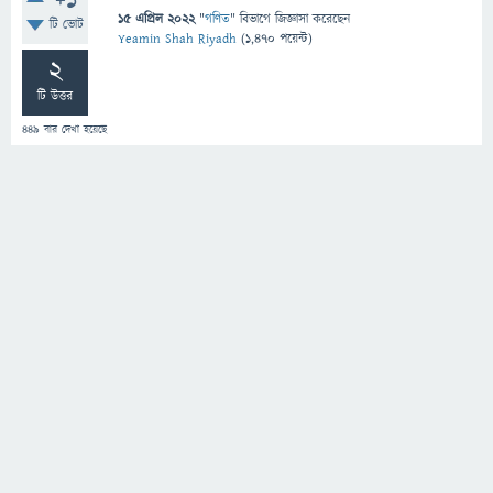
+1
15 এপ্রিল 2022
"
গণিত
" বিভাগে
জিজ্ঞাসা
করেছেন
টি ভোট
Yeamin Shah Riyadh
(
1,470
পয়েন্ট)
2
টি উত্তর
449
বার দেখা হয়েছে