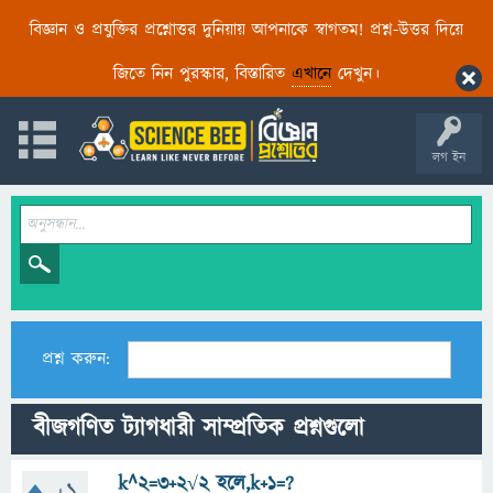
বিজ্ঞান ও প্রযুক্তির প্রশ্নোত্তর দুনিয়ায় আপনাকে স্বাগতম! প্রশ্ন-উত্তর দিয়ে
জিতে নিন পুরস্কার, বিস্তারিত
এখানে
দেখুন।
লগ ইন
প্রশ্ন করুন:
বীজগণিত ট্যাগধারী সাম্প্রতিক প্রশ্নগুলো
k^2=3+2√2 হলে,k+1=?