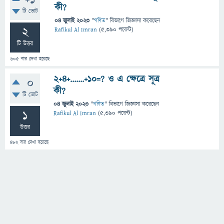
+1
কী?
টি ভোট
04 জুলাই 2023
"
গণিত
" বিভাগে
জিজ্ঞাসা
করেছেন
2
Rafikul Al Imran
(
5,390
পয়েন্ট)
টি উত্তর
605
বার দেখা হয়েছে
2+4+.......+10=? ও এ ক্ষেত্রে সূত্র
0
কী?
টি ভোট
04 জুলাই 2023
"
গণিত
" বিভাগে
জিজ্ঞাসা
করেছেন
1
Rafikul Al Imran
(
5,390
পয়েন্ট)
উত্তর
482
বার দেখা হয়েছে