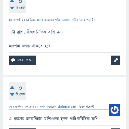
0
টি ভোট
24 অগাস্ট 2023
উত্তর প্রদান
করেছেন
খালিদ হোসেন পাইক
(
140
পয়েন্ট)
এটা রাশি, বীজগানিতিক রাশি নয়।
অবশ্যই চলক থাকতে হবে।
0
টি ভোট
03 সেপ্টেম্বর 2023
উত্তর প্রদান
করেছেন
Shahriyar Sami
(
560
পয়েন্ট)
এ ধরণের চলকবিহীন রাশিগুলো হলো পাটিগাণিতিক রাশি।