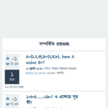
সম্পর্কিত প্রশ্নগুচ্ছ
A={1,2,3},B={2,4,8}, here A
+1
union B=?
টি ভোট
01 জুলাই 2023
"
গণিত
" বিভাগে
জিজ্ঞাসা
করেছেন
1
Rafikul Al Imran
(
5,390
পয়েন্ট)
উত্তর
374
বার দেখা হয়েছে
1+3+5.......+19=? ও এক্ষেত্রে সূত্র
+1
কী?
টি ভোট