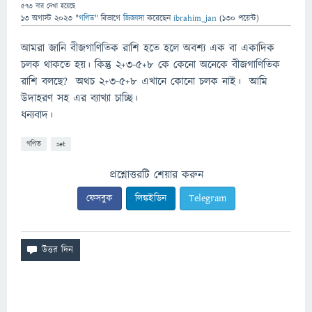
573
বার দেখা হয়েছে
13 অগাস্ট 2023
"
গণিত
" বিভাগে
জিজ্ঞাসা
করেছেন
ibrahim_jan
(
130
পয়েন্ট)
আমরা জানি বীজগাণিতিক রাশি হতে হলে অবশ্য এক বা একাদিক
চলক থাকতে হয়। কিন্তু 2+3-5+8 কে কেনো অনেকে বীজগাণিতিক
রাশি বলছে? অথচ 2+3-5+8 এখানে কোনো চলক নাই। আমি
উদাহরণ সহ এর ব্যাখ্যা চাচ্ছি।
ধন্যবাদ।
গণিত
set
প্রশ্নোত্তরটি শেয়ার করুন
ফেসবুক
লিঙ্কইডিন
Telegram