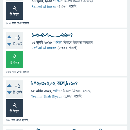
04 জুলাই 2023
"
গণিত
" বিভাগে
জিজ্ঞাসা
করেছেন
2
Rafikul Al Imran
(
5,390
পয়েন্ট)
টি উত্তর
605
বার দেখা হয়েছে
1+3+5+7+........+99=?
+1
01 জুলাই 2023
"
গণিত
" বিভাগে
জিজ্ঞাসা
করেছেন
টি ভোট
Rafikul Al Imran
(
5,390
পয়েন্ট)
2
টি উত্তর
556
বার দেখা হয়েছে
k^2=3+2√2 হলে,k+1=?
+1
15 এপ্রিল 2022
"
গণিত
" বিভাগে
জিজ্ঞাসা
করেছেন
টি ভোট
Yeamin Shah Riyadh
(
1,470
পয়েন্ট)
2
টি উত্তর
449
বার দেখা হয়েছে