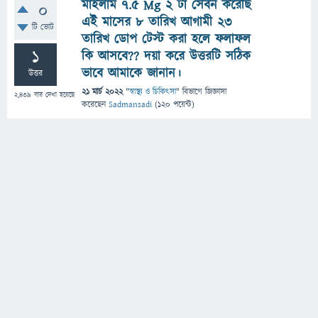
মাইলাম 7.5 Mg 2 টা সেবন করেছি
0
এই মাসের 8 তারিখ আগামী 23
টি ভোট
তারিখ ডোপ টেস্ট করা হলে ফলাফল
1
কি আসবে?? দয়া করে উত্তরটি সঠিক
ভাবে আমাকে জানান।
উত্তর
21 মার্চ 2022
"
স্বাস্থ্য ও চিকিৎসা
" বিভাগে
জিজ্ঞাসা
2,439
বার দেখা হয়েছে
করেছেন
Sadmansadi
(
120
পয়েন্ট)