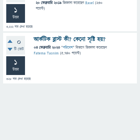
20 ফেব্রুয়ারি 2019
জিজ্ঞাসা
করেছেন
Rasel
(
230
1
পয়েন্ট)
উত্তর
3,222
বার দেখা হয়েছে
আর্কটিক ব্লাস্ট কী? কেনো সৃষ্টি হয়?
0
04 ফেব্রুয়ারি 2023
"
পরিবেশ
" বিভাগে
জিজ্ঞাসা
করেছেন
টি ভোট
Fatema Tasnim
(
5,740
পয়েন্ট)
1
উত্তর
328
বার দেখা হয়েছে