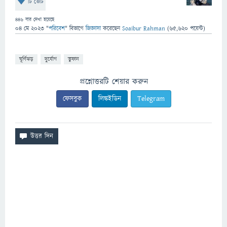
টি ভোট
446
বার দেখা হয়েছে
04 মে 2023
"
পরিবেশ
" বিভাগে
জিজ্ঞাসা
করেছেন
Soaibur Rahman
(
65,620
পয়েন্ট)
ঘূর্ণিঝড়
দুর্যোগ
তুফান
প্রশ্নোত্তরটি শেয়ার করুন
ফেসবুক
লিঙ্কইডিন
Telegram