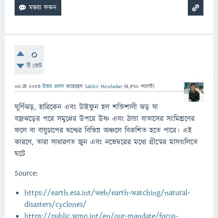
0
টি ভোট
06 মে 2023
উত্তর প্রদান
করেছেন
Sabbir Howlader
(
4,570
পয়েন্ট)
ঘূর্ণিঝড়, হারিকেন এবং টাইফুন হল শক্তিশালী ঝড় যা
বজ্রঝড়ের পরে সমুদ্রের উপরে উষ্ণ এবং ঠান্ডা বাতাসের সংমিশ্রণের
ফলে বা বায়ুচাপের দ্বন্দ্বের বিভিন্ন অঞ্চলে বিকশিত হতে পারে। এই
কারণে, তারা সাধারণত জুন এবং নভেম্বরের মধ্যে গ্রীষ্মের মাসগুলিতে
ঘটে
Source:
https://earth.esa.int/web/earth-watching/natural-
disasters/cyclones/
https://public.wmo.int/en/our-mandate/focus-