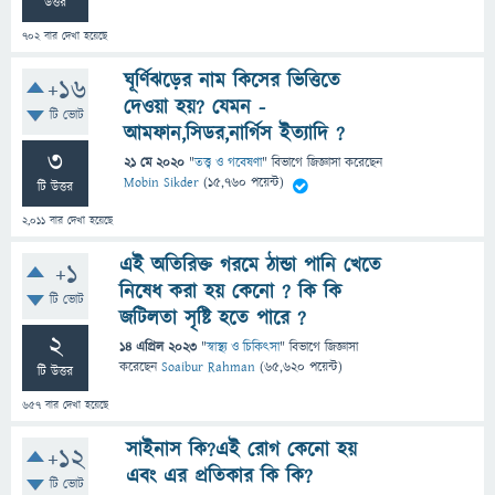
উত্তর
702
বার দেখা হয়েছে
ঘূর্ণিঝড়ের নাম কিসের ভিত্তিতে
+16
দেওয়া হয়? যেমন -
টি ভোট
আমফান,সিডর,নার্গিস ইত্যাদি ?
3
21 মে 2020
"
তত্ত্ব ও গবেষণা
" বিভাগে
জিজ্ঞাসা
করেছেন
Mobin Sikder
(
15,760
পয়েন্ট)
টি উত্তর
2,011
বার দেখা হয়েছে
এই অতিরিক্ত গরমে ঠান্ডা পানি খেতে
+1
নিষেধ করা হয় কেনো ? কি কি
টি ভোট
জটিলতা সৃষ্টি হতে পারে ?
2
14 এপ্রিল 2023
"
স্বাস্থ্য ও চিকিৎসা
" বিভাগে
জিজ্ঞাসা
করেছেন
Soaibur Rahman
(
65,620
পয়েন্ট)
টি উত্তর
657
বার দেখা হয়েছে
সাইনাস কি?এই রোগ কেনো হয়
+12
এবং এর প্রতিকার কি কি?
টি ভোট