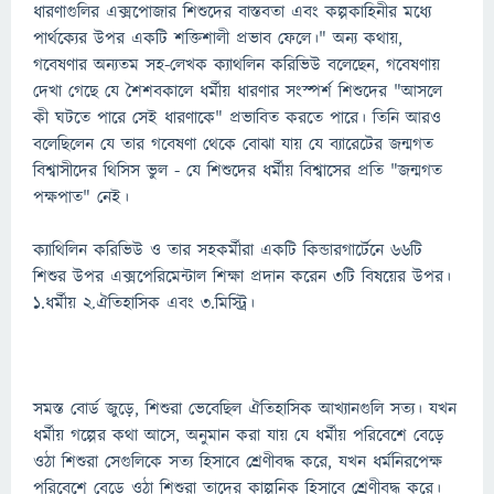
ধারণাগুলির এক্সপোজার শিশুদের বাস্তবতা এবং কল্পকাহিনীর মধ্যে
পার্থক্যের উপর একটি শক্তিশালী প্রভাব ফেলে।" অন্য কথায়,
গবেষণার অন্যতম সহ-লেখক ক্যাথলিন করিভিউ বলেছেন, গবেষণায়
দেখা গেছে যে শৈশবকালে ধর্মীয় ধারণার সংস্পর্শ শিশুদের "আসলে
কী ঘটতে পারে সেই ধারণাকে" প্রভাবিত করতে পারে। তিনি আরও
বলেছিলেন যে তার গবেষণা থেকে বোঝা যায় যে ব্যারেটের জন্মগত
বিশ্বাসীদের থিসিস ভুল - যে শিশুদের ধর্মীয় বিশ্বাসের প্রতি "জন্মগত
পক্ষপাত" নেই।
ক্যাথিলিন করিভিউ ও তার সহকর্মীরা একটি কিন্ডারগার্টেনে ৬৬টি
শিশুর উপর এক্সপেরিমেন্টাল শিক্ষা প্রদান করেন ৩টি বিষয়ের উপর।
১.ধর্মীয় ২.ঐতিহাসিক এবং ৩.মিস্ট্রি।
সমস্ত বোর্ড জুড়ে, শিশুরা ভেবেছিল ঐতিহাসিক আখ্যানগুলি সত্য। যখন
ধর্মীয় গল্পের কথা আসে, অনুমান করা যায় যে ধর্মীয় পরিবেশে বেড়ে
ওঠা শিশুরা সেগুলিকে সত্য হিসাবে শ্রেণীবদ্ধ করে, যখন ধর্মনিরপেক্ষ
পরিবেশে বেড়ে ওঠা শিশুরা তাদের কাল্পনিক হিসাবে শ্রেণীবদ্ধ করে।