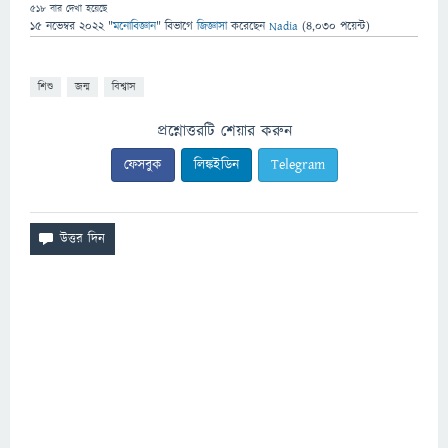
518
বার দেখা হয়েছে
15 নভেম্বর 2022
"
মনোবিজ্ঞান
" বিভাগে
জিজ্ঞাসা
করেছেন
Nadia
(
4,030
পয়েন্ট)
শিশু
জন্ম
বিশ্বাস
প্রশ্নোত্তরটি শেয়ার করুন
ফেসবুক
লিঙ্কইডিন
Telegram