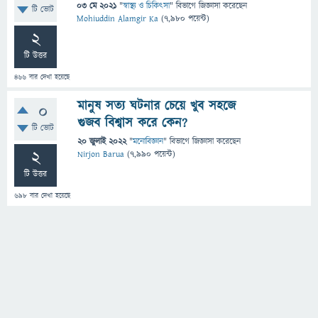
03 মে 2021
"
স্বাস্থ্য ও চিকিৎসা
" বিভাগে
জিজ্ঞাসা
করেছেন
টি ভোট
Mohiuddin Alamgir Ka
(
7,980
পয়েন্ট)
2
টি উত্তর
466
বার দেখা হয়েছে
মানুষ সত্য ঘটনার চেয়ে খুব সহজে
0
গুজব বিশ্বাস করে কেন?
টি ভোট
20 জুলাই 2022
"
মনোবিজ্ঞান
" বিভাগে
জিজ্ঞাসা
করেছেন
2
Nirjon Barua
(
7,990
পয়েন্ট)
টি উত্তর
698
বার দেখা হয়েছে