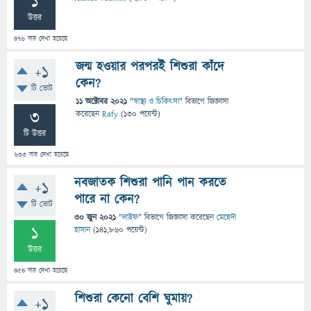
1
উত্তর
476
বার দেখা হয়েছে
জন্ম হওয়ার পরপরই শিশুরা কাঁদে
+1
কেন?
টি ভোট
11 অক্টোবর 2021
"
স্বাস্থ্য ও চিকিৎসা
" বিভাগে
জিজ্ঞাসা
3
করেছেন
Rafy
(
130
পয়েন্ট)
টি উত্তর
633
বার দেখা হয়েছে
নবজাতক শিশুরা পানি পান করতে
+1
পারে না কেন?
টি ভোট
30 জুন 2021
"
লাইফ
" বিভাগে
জিজ্ঞাসা
করেছেন
মেহেদী
1
হাসান
(
141,860
পয়েন্ট)
উত্তর
454
বার দেখা হয়েছে
শিশুরা কেনো বেশি ঘুমায়?
+1