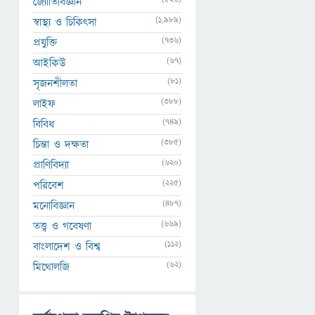
জ্যোতির্বিজ্ঞান
(1,989)
স্বাস্থ্য ও চিকিৎসা
(736)
প্রযুক্তি
(67)
আইকিউ
(81)
সৃজনশীলতা
(388)
লাইফ
(749)
বিবিধ
(385)
চিন্তা ও দক্ষতা
(620)
প্রাণিবিদ্যা
(225)
পরিবেশ
(487)
মনোবিজ্ঞান
(669)
তত্ত্ব ও গবেষণা
(112)
বাংলাদেশ ও বিশ্ব
(62)
মিথোলজি