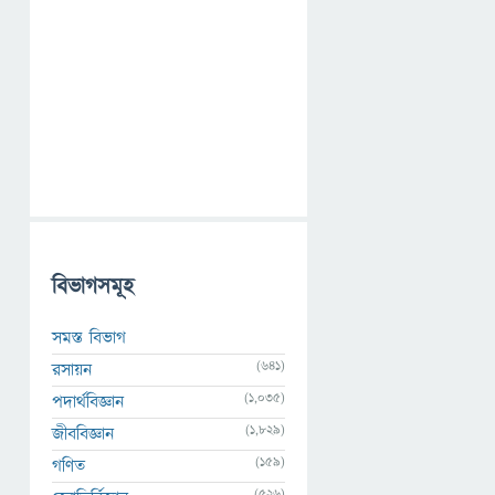
বিভাগসমূহ
সমস্ত বিভাগ
(641)
রসায়ন
(1,035)
পদার্থবিজ্ঞান
(1,829)
জীববিজ্ঞান
(159)
গণিত
(526)