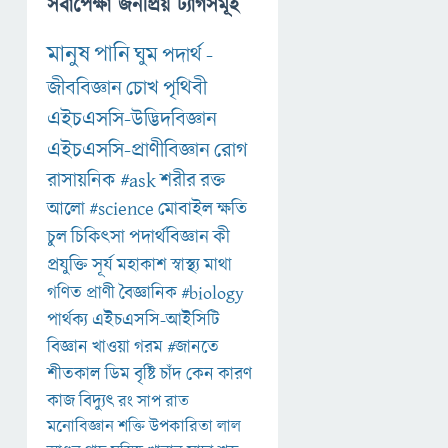
সর্বাপেক্ষা জনপ্রিয় ট্যাগসমূহ
মানুষ
পানি
ঘুম
পদার্থ
-
জীববিজ্ঞান
চোখ
পৃথিবী
এইচএসসি-উদ্ভিদবিজ্ঞান
এইচএসসি-প্রাণীবিজ্ঞান
রোগ
রাসায়নিক
#ask
শরীর
রক্ত
আলো
#science
মোবাইল
ক্ষতি
চুল
চিকিৎসা
পদার্থবিজ্ঞান
কী
প্রযুক্তি
সূর্য
মহাকাশ
স্বাস্থ্য
মাথা
গণিত
প্রাণী
বৈজ্ঞানিক
#biology
পার্থক্য
এইচএসসি-আইসিটি
বিজ্ঞান
খাওয়া
গরম
#জানতে
শীতকাল
ডিম
বৃষ্টি
চাঁদ
কেন
কারণ
কাজ
বিদ্যুৎ
রং
সাপ
রাত
মনোবিজ্ঞান
শক্তি
উপকারিতা
লাল