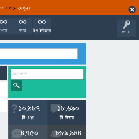
ারিত
এখানে
দেখুন।
পোল
ব্যাজ
টপ ইউজার
লগ ইন
10,987
18,690
টি প্রশ্ন
টি উত্তর
4,750
889,944