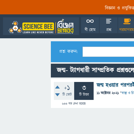
বিজ্ঞান ও প্রযুক্
বী হোম
প্রশ্ন
গরমাগরম
প্রশ্ন করুন:
জন্ম- ট্যাগধারী সাম্প্রতিক প্রশ্নগুল
জন্ম হওয়ার পরপরই
+1
3
11 অক্টোবর 2021
"
স্বাস্থ্য ও 
টি ভোট
টি উত্তর
633
বার দেখা হয়েছে