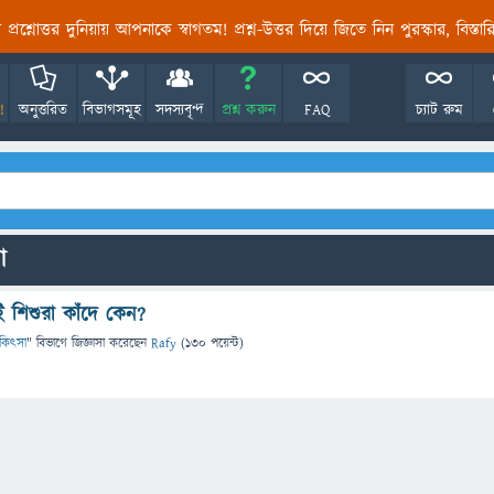
তির প্রশ্নোত্তর দুনিয়ায় আপনাকে স্বাগতম! প্রশ্ন-উত্তর দিয়ে জিতে নিন পুরস্কার, বিস্ত
!
অনুত্তরিত
বিভাগসমূহ
সদস্যবৃন্দ
প্রশ্ন করুন
FAQ
চ্যাট রুম
ো
 শিশুরা কাঁদে কেন?
চিকিৎসা
" বিভাগে
জিজ্ঞাসা
করেছেন
Rafy
(
130
পয়েন্ট)