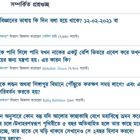
সম্পর্কিত প্রশ্নগুচ্ছ
িজ্ঞানের ভাষায় কি দিন বলা হয়ে থাকে? ১২-০২-২০২১ বা
দক্ষতা
" বিভাগে
জিজ্ঞাসা
করেছেন
নোশিন মাহি
(
7,940
পয়েন্ট)
কে পানি দিলে পানি যখন নাকের একটু বেশি ভিতরে প্রবেশ করে তখ
র জন্য যন্ত্রণা হয়। এর কারন কি?
চিকিৎসা
" বিভাগে
জিজ্ঞাসা
করেছেন
Abdullah Shuvo
(
7,700
পয়েন্ট)
কে লন্ডন অথবা সিঙ্গাপুর বিমানে পৌঁছুতে কতক্ষণ সময় লাগে? এবং 
ন পরিবর্তন করতে হয়?
 দক্ষতা
" বিভাগে
জিজ্ঞাসা
করেছেন
Rafiq RahMan
(
160
পয়েন্ট)
ঞান অনুসারে কোন বস্তু যদি আলোর কাছাকাছি বেগে মহাবিশ্বে ভ্রমন করে
ে চলে।উদাহরণস্বরূপ পৃথিবীতে ৫ বছর অতিবাহিত হলে তার কাছে মন
ন হচ্ছে, তার হাতে যে ঘড়ি থাকবে সেখানেও সে ২বছর হিসাব করবে?
ীরে চলবে?