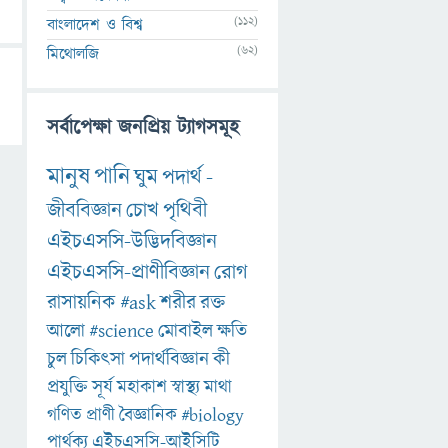
(112)
বাংলাদেশ ও বিশ্ব
(62)
মিথোলজি
সর্বাপেক্ষা জনপ্রিয় ট্যাগসমূহ
মানুষ
পানি
ঘুম
পদার্থ
-
জীববিজ্ঞান
চোখ
পৃথিবী
এইচএসসি-উদ্ভিদবিজ্ঞান
এইচএসসি-প্রাণীবিজ্ঞান
রোগ
রাসায়নিক
#ask
শরীর
রক্ত
আলো
#science
মোবাইল
ক্ষতি
চুল
চিকিৎসা
পদার্থবিজ্ঞান
কী
প্রযুক্তি
সূর্য
মহাকাশ
স্বাস্থ্য
মাথা
গণিত
প্রাণী
বৈজ্ঞানিক
#biology
পার্থক্য
এইচএসসি-আইসিটি