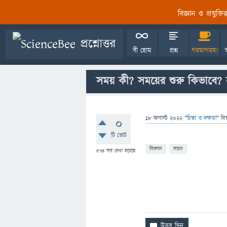
বিজ্ঞান ও প্রযুক্
বী হোম
প্রশ্ন
গরমাগরম!
সময় কী? সময়ের শুরু কিভাবে? স
18 অগাস্ট 2022
"
চিন্তা ও দক্ষতা
" বি
0
টি ভোট
বিজ্ঞান
সময়
574
বার দেখা হয়েছে