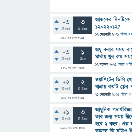
আজকের দিনটিকে ব
+3
3
১২০২২০১২?
টি ভোট
টি উত্তর
12 ফেব্রুয়ারি 2021
"
চিন্তা ও 
608
বার দেখা হয়েছে
অযু করার সময় না
+3
1
মাথায় খুব কম সময়ে
টি ভোট
উত্তর
12 নভেম্বর 2021
"
স্বাস্থ্য ও 
1,271
বার দেখা হয়েছে
ওয়াশিংটন ডিসি থে
+2
2
যাত্রায় কয়টি প্লে
টি ভোট
টি উত্তর
21 ফেব্রুয়ারি 2023
"
চিন্তা ও
489
বার দেখা হয়েছে
আধুনিক পদার্থবিজ্
+1
3
তার জন্য সময় ধীর
টি ভোট
টি উত্তর
হবে 2 বছর। প্রশ্
1,001
বার দেখা হয়েছে
তাহলে কি ঘড়িও ধ