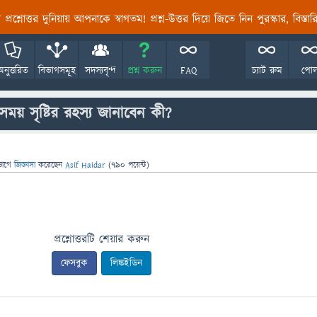
তির প্রশ্নোত্তর দুনিয়ায় আপনাকে স্বাগতম! প্রশ্ন-উত্তর দিয়ে জিতে নিন পুরস্কার, বিস্ত
অনুত্তরিত
বিভাগসমূহ
সদস্যবৃন্দ
প্রশ্ন করুন
FAQ
চ্যাট রুম
পো
ময় সৃষ্টির রহস্য জানাবেন কী?
ভাগে
জিজ্ঞাসা
করেছেন
Asif Haidar
(
790
পয়েন্ট)
প্রশ্নোত্তরটি শেয়ার করুন
ফেসবুক
লিঙ্কইডিন