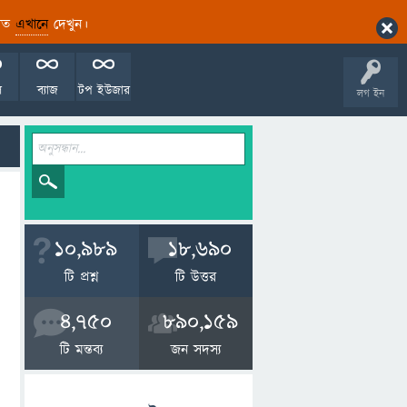
ারিত
এখানে
দেখুন।
ল
ব্যাজ
টপ ইউজার
লগ ইন
10,989
18,690
টি প্রশ্ন
টি উত্তর
4,750
890,159
টি মন্তব্য
জন সদস্য