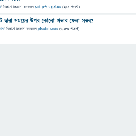
া
" বিভাগে
জিজ্ঞাসা
করেছেন
Md. Irfan Hakim
(
250
পয়েন্ট)
ভিটি দ্বারা সময়ের উপর কোনো প্রভাব ফেলা সম্ভব?
্ঞান
" বিভাগে
জিজ্ঞাসা
করেছেন
Jihadul Amin
(
6,150
পয়েন্ট)