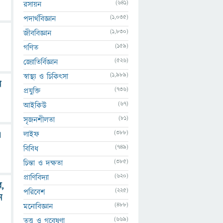
(641)
রসায়ন
(1,035)
পদার্থবিজ্ঞান
(1,830)
জীববিজ্ঞান
(159)
গণিত
(526)
জ্যোতির্বিজ্ঞান
(1,989)
স্বাস্থ্য ও চিকিৎসা
ন
(736)
প্রযুক্তি
(67)
আইকিউ
(81)
সৃজনশীলতা
(388)
লাইফ
এ
(749)
বিবিধ
(385)
চিন্তা ও দক্ষতা
(620)
প্রাণিবিদ্যা
,
(225)
পরিবেশ
ে
(488)
মনোবিজ্ঞান
(669)
তত্ত্ব ও গবেষণা