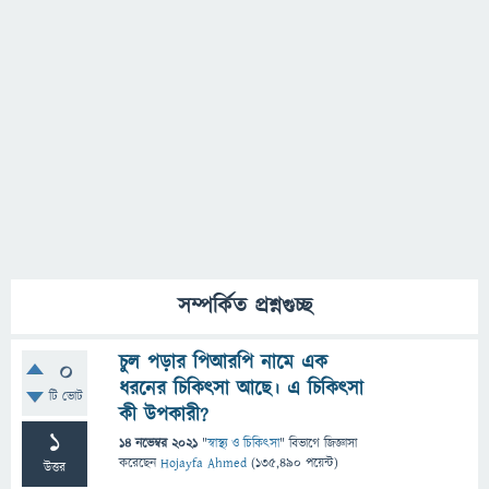
সম্পর্কিত প্রশ্নগুচ্ছ
চুল পড়ার পিআরপি নামে এক
0
ধরনের চিকিৎসা আছে। এ চিকিৎসা
টি ভোট
কী উপকারী?
1
14 নভেম্বর 2021
"
স্বাস্থ্য ও চিকিৎসা
" বিভাগে
জিজ্ঞাসা
করেছেন
Hojayfa Ahmed
(
135,490
পয়েন্ট)
উত্তর