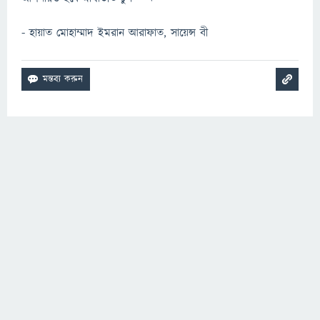
- হায়াত মোহাম্মাদ ইমরান আরাফাত, সায়েন্স বী