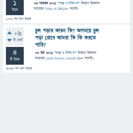
1
09 নভেম্বর 2021
"
স্বাস্থ্য ও চিকিৎসা
" বিভাগে
জিজ্ঞাসা
করেছেন
Fake Id
(
14,120
পয়েন্ট)
উত্তর
1,026
বার দেখা হয়েছে
চুল পড়ার কারন কি? অসময়ে চুল
+6
পড়া রোধে আমরা কি কি করতে
টি ভোট
পারি?
4
08 মার্চ 2021
"
স্বাস্থ্য ও চিকিৎসা
" বিভাগে
জিজ্ঞাসা
করেছেন
June Nurain Junaid
(
180
পয়েন্ট)
টি উত্তর
14,243
বার দেখা হয়েছে