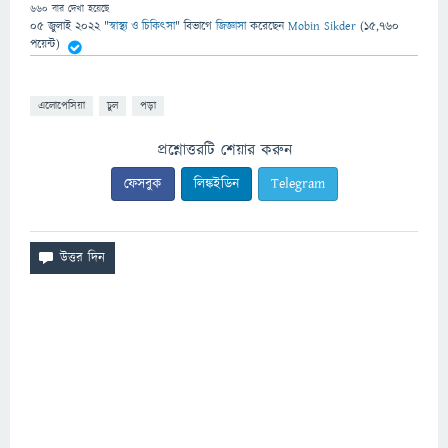
660
বার দেখা হয়েছে
05 জুলাই 2022
"
স্বাস্থ্য ও চিকিৎসা
" বিভাগে
জিজ্ঞাসা
করেছেন
Mobin Sikder
(
15,760
পয়েন্ট)
এলোপেসিয়া
চুল
পড়া
প্রশ্নোত্তরটি শেয়ার করুন
ফেসবুক
লিঙ্কইডিন
Telegram