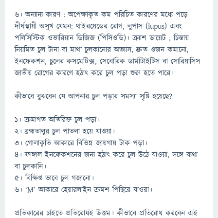
৬। অন্যান্য কারণ : অপেক্ষাকৃত কম পরিচিত কারণের মধ্যে পড়ে
দীর্ঘস্থায়ী অসুখ যেমন: থাইরয়েডের রোগ, লুপাস (lupus) এবং
পলিসিস্টিক ওভারিয়ান ডিজিজ (পিসিওডি)। ক্র্যাশ ডায়েট , চিন্তায়
নিয়মিত চুল টানা বা মাথা চুলকানোর অভ্যাস, দ্রুত ওজন কমানো,
ইনফেকশন, চুলের কসমেটিক্স, সেবোরিক ডার্মাটাইটিস বা সোরিয়াসিস
জাতীয় রোগের কারণে হঠাৎ করে চুল পড়া শুরু হতে পারে।
কীভাবে বুঝবেন যে আপনার চুল পড়ার সমস্যা সৃষ্টি হয়েছে?
১। ক্রমাগত অতিরিক্ত চুল পড়া।
২। ব্রহ্মতালুর চুল পাতলা হয়ে যাওয়া।
৩। গোলাকৃতি আকারে বিভিন্ন জায়গায় টাক পড়া।
৪। ফাঙ্গাল ইনফেকশনের জন্য হঠাৎ করে চুল উঠে যাওয়া, সঙ্গে ব্যথা
বা চুলকানি।
৫। বিক্ষিপ্ত ভাবে চুল গজানো।
৬। ‘M’ আকারে হেয়ারলাইন ক্রমশ পিছিয়ে যাওয়া।
প্রতিকারের চাইতে প্রতিরোধই উত্তম। কীভাবে প্রতিরোধ করবেন এই