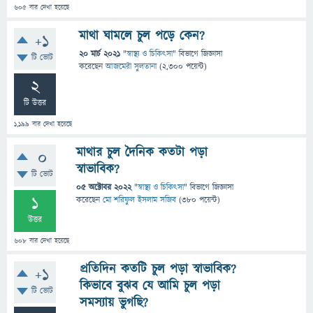
605
বার দেখা হয়েছে
মাথা ঘামলে চুল পড়ে কেন?
+1
20 মার্চ 2021
"
স্বাস্থ্য ও চিকিৎসা
" বিভাগে
জিজ্ঞাসা
টি ভোট
করেছেন
আজমেরী সুলতানা
(
2,300
পয়েন্ট)
2
টি উত্তর
1,199
বার দেখা হয়েছে
মাথার চুল দৈনিক কতটা পড়া
0
স্বাভাবিক?
টি ভোট
05 অক্টোবর 2022
"
স্বাস্থ্য ও চিকিৎসা
" বিভাগে
জিজ্ঞাসা
1
করেছেন
মো শরিফুল ইসলাম সজিব
(
380
পয়েন্ট)
উত্তর
608
বার দেখা হয়েছে
প্রতিদিন কতটি চুল পড়া স্বাভাবিক?
+1
কিভাবে বুঝব যে আমি চুল পড়া
টি ভোট
সমস্যায় ভুগছি?