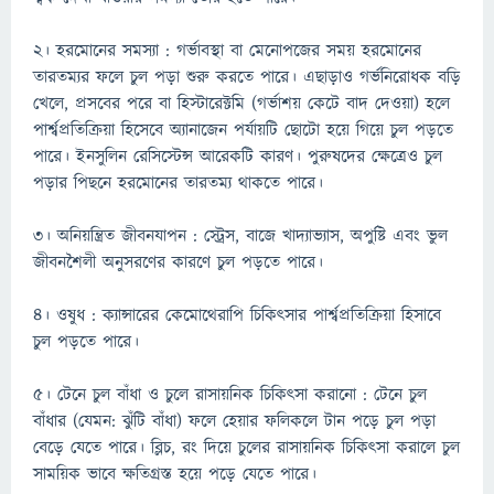
২। হরমোনের সমস্যা : গর্ভাবস্থা বা মেনোপজের সময় হরমোনের
তারতম্যর ফলে চুল পড়া শুরু করতে পারে। এছাড়াও গর্ভনিরোধক বড়ি
খেলে, প্রসবের পরে বা হিস্টারেক্টমি (গর্ভাশয় কেটে বাদ দেওয়া) হলে
পার্শ্বপ্রতিক্রিয়া হিসেবে অ্যানাজেন পর্যায়টি ছোটো হয়ে গিয়ে চুল পড়তে
পারে। ইনসুলিন রেসিস্টেন্স আরেকটি কারণ। পুরুষদের ক্ষেত্রেও চুল
পড়ার পিছনে হরমোনের তারতম্য থাকতে পারে।
৩। অনিয়ন্ত্রিত জীবনযাপন : স্ট্রেস, বাজে খাদ্যাভ্যাস, অপুষ্টি এবং ভুল
জীবনশৈলী অনুসরণের কারণে চুল পড়তে পারে।
৪। ওষুধ : ক্যান্সারের কেমোথেরাপি চিকিৎসার পার্শ্বপ্রতিক্রিয়া হিসাবে
চুল পড়তে পারে।
৫। টেনে চুল বাঁধা ও চুলে রাসায়নিক চিকিৎসা করানো : টেনে চুল
বাঁধার (যেমন: ঝুঁটি বাঁধা) ফলে হেয়ার ফলিকলে টান পড়ে চুল পড়া
বেড়ে যেতে পারে। ব্লিচ, রং দিয়ে চুলের রাসায়নিক চিকিৎসা করালে চুল
সাময়িক ভাবে ক্ষতিগ্রস্ত হয়ে পড়ে যেতে পারে।