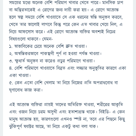
সময়ের মধ্যে অনেক বেশি পরিমাণ খাবার খেতে পারে। মানসিক চাপ
বা অস্থিরতাকেই এ রোগের জন্য দায়ী করা হয়। এ রোগে আক্রান্ত
হলে স্বল্প সময়ে বেশি খাওয়াতে সে এক ধরনের স্বস্তি অনুভব করবে,
খেতে তার ভালোই লাগবে কিন্তু পরে কেন এত খাবার খেয়ে নিল, এ
নিয়ে আফসোস করে। এই রোগে আক্রান্ত ব্যক্তির অবশ্যই নিচের
বিষয়গুলো থাকবে। যেমন-
১. স্বাভাবিকের চেয়ে অনেক বেশি দ্রুত খাওয়া।
২. অস্বস্তিকরভাবে পাকস্থলী পূর্ণ না হওয়া পর্যন্ত খাওয়া।
৩. ক্ষুধার্ত অনুভব না করেও প্রচুর পরিমাণে খাওয়া।
৪. বেশি পরিমাণে খাওয়াতে বিব্রত এবং লজ্জার অনুভূতির কারণে একা
একা খাওয়া।
৫. কেন এতো বেশি খেলাম তা নিয়ে নিজের প্রতি অপরাধবোধ বা
ঘৃণাবোধ কাজ করা।
এই আক্রান্ত ব্যক্তিরা প্রায়ই তাদের অতিরিক্ত খাওয়া, শরীরের আকৃতি
এবং ওজন নিয়ে চরম অসুখী এবং হতাশাগ্রস্ত থাকে। বিইডি- এ কেন
মানুষ আক্রান্ত হয়, কারণগুলো এখনও স্পষ্ট না, তবে এর পিছনে কিছু
ঝুঁকিপূর্ণ ফ্যাক্টর আছে, তা নিয়ে একটু কথা বলা যাক।