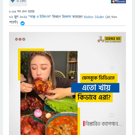
টি ভোট
5,724
বার দেখা হয়েছে
02 জুন 2022
"
স্বাস্থ্য ও চিকিৎসা
" বিভাগে
জিজ্ঞাসা
করেছেন
Mobin Sikder
(
15,760
পয়েন্ট)