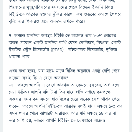
৬.মানসিক আঘাতঃ মানসিক চাপযুক্ত কিছু ঘটনা, যেমন অবমাননা,
প্রিয়জনের মৃত্যু,পরিবারের সদস্যদের থেকে বিচ্ছেদ ইত্যাদি বিষয়
বিইডি-তে আক্রান্ত হওয়ার ঝুঁকির কারণ। কম ওজনের কারণে শৈশবে
বুলিং এর শিকারও এতে অবদান রাখতে পারে।
৭. অন্যান্য মানসিক অবস্থাঃ বিইডি-তে আক্রান্ত প্রায় ৮০% লোকের
অন্তত যেকোন একটি মানসিক ব্যাধি যেমন ফোবিয়াস, বিষণ্ণতা, পোস্ট-
ট্রমাটিক স্ট্রেস ডিসঅর্ডার (PTSD) , বাইপোলার ডিসঅর্ডার, দুশ্চিন্তা
থাকতে পারে।
এখন কথা হচ্ছে, যারা মাঝে মাঝে বিভিন্ন অনুষ্ঠানে একটু বেশি খেয়ে
থাকেন, সবাই কি এ রোগে আক্রান্ত?
-না। তাহলে আপনি এ রোগে আক্রান্ত তা কেমনে বুঝবেন, তাও বলে
দেয়া উচিত। আপনি যদি টানা তিন মাসে প্রতি সপ্তাহে কমপক্ষে
একবার এমন কম সময়ে স্বাভাবিকের চেয়ে অনেক বেশি খাবার খেয়ে
থাকেন, তাহলে আপনি বিইডি-তে আক্রান্ত বলাই যায়। সপ্তাহে ১-৩ বার
এমন খাবার খেলে ব্যাপারটা মারাত্মক, আর যদি সপ্তাহে ১৪ বার বা
তার বেশি হয়, তাহলে আপনি বিইডি- তে চরমভাবে আক্রান্ত।