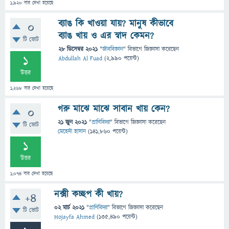
1,920
বার দেখা হয়েছে
ব্যাঙ কি খাওয়া যায়? মানুষ কীভাবে
0
ব্যাঙ খায় ও এর স্বাদ কেমন?
টি ভোট
28 ডিসেম্বর 2021
"
জীববিজ্ঞান
" বিভাগে
জিজ্ঞাসা
করেছেন
1
Abdullah Al Fuad
(
2,990
পয়েন্ট)
উত্তর
1,268
বার দেখা হয়েছে
গরু মাঝে মাঝে সাবান খায় কেন?
0
21 জুন 2021
"
প্রাণিবিদ্যা
" বিভাগে
জিজ্ঞাসা
করেছেন
টি ভোট
মেহেদী হাসান
(
141,860
পয়েন্ট)
1
উত্তর
1,074
বার দেখা হয়েছে
নক্সী কচ্ছপ কী খায়?
+4
02 মার্চ 2021
"
প্রাণিবিদ্যা
" বিভাগে
জিজ্ঞাসা
করেছেন
টি ভোট
Hojayfa Ahmed
(
135,490
পয়েন্ট)