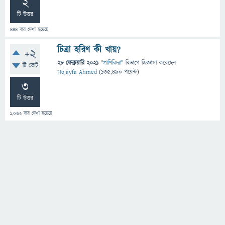
2
টি উত্তর
444
বার দেখা হয়েছে
চিত্রা হরিণ কী খায়?
+2
28 ফেব্রুয়ারি 2021
"
প্রাণিবিদ্যা
" বিভাগে
জিজ্ঞাসা
করেছেন
টি ভোট
Hojayfa Ahmed
(
135,490
পয়েন্ট)
3
টি উত্তর
1,062
বার দেখা হয়েছে