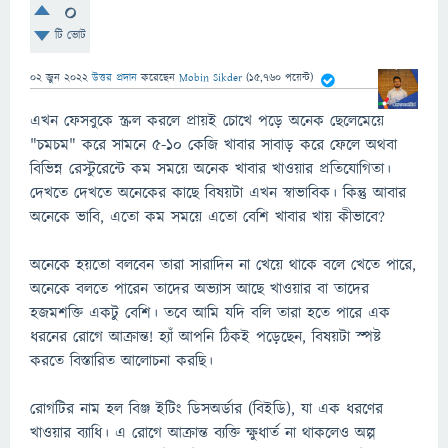
0
টি ভোট
02 জুন 2022
উত্তর প্রদান
করেছেন
Mobin Sikder
(
15,760
পয়েন্ট)
এখন ফেসবুকে স্ক্রল করলে প্রায়ই চোখে পড়ে অনেক ছেলেমেয়ে
"চমচম" করে সামনে ৫-১০ কেজি খাবার সাবাড় করে ফেলে অথবা
বিভিন্ন রেস্টুরেন্টে কম সময়ে অনেক খাবার খাওয়ার প্রতিযোগিতা।
দেখতে দেখতে অনেকের কাছে বিষয়টা এখন স্বাভাবিক। কিন্তু আবার
অনেকে ভাবি, এতো কম সময়ে এতো বেশি খাবার খায় কীভাবে?
অনেকে হয়তো বলবেন তারা সারাদিন না খেয়ে থাকে বলে খেতে পারে,
অনেকে বলতে পারেন তাদের অভ্যাস আছে খাওয়ার বা তাদের
হজমশক্তি একটু বেশি। তবে আমি যদি বলি তারা হতে পারে এক
ধরনের রোগে আক্রান্ত! হ্যাঁ আপনি ঠিকই পড়েছেন, বিষয়টা স্পষ্ট
করতে বিস্তারিত আলোচনা করছি।
রোগটির নাম হল বিঞ্জ ইটিং ডিসঅর্ডার (বিইডি), যা এক ধরণের
খাওয়ার ব্যাধি। এ রোগে আক্রান্ত ব্যক্তি ক্ষুধার্ত না থাকলেও অল্প