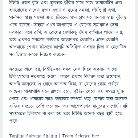
বিইডি ওজন বৃদ্ধি এবং স্থূলতার ঝুঁকির সাথে সাথে ডায়াবেটিস এবং
হৃদরোগের সাথেও যুক্ত। এছাড়াও ঘুমের সমস্যা, দীর্ঘস্থায়ী ব্যথা,
মানসিক স্বাস্থ্য সমস্যা এবং জীবনের মান হ্রাস সহ অন্যান্য স্বাস্থ্য ঝুঁকিও
এতে রয়েছে। তাহলে এখন আপনাকে এ রোগের সমাধানও দেয়া
দরকার। বলে রাখি, এ রোগের বেশকিছু ঔষধ বর্তমানে পাওয়া যায়,
তবে এখনও সবচেয়ে কার্যকর আচরণগত থেরাপি। এমন থেরাপি
আপনাকে শেখায় কীভাবে আপনি অতিরিক্ত খাওয়ার চিন্তা বা নেগেটিভ
সব চিন্তাভাবনাকে নিয়ন্ত্রণ করবেন।
সবচেয়ে ভালো হয়, বিইডি-এর লক্ষণ দেখা দিলে একজন ভালো
চিকিৎসকের শরণাপন্ন হওয়া। কারণ প্রথমে নির্ধারণ করা প্রয়োজন,
আপনি আসলেই এ রোগে আক্রান্ত কিনা, বা রোগের কোন পর্যায়ে
আছেন। পাশাপাশি মনে রাখতে হবে, বিইডি- থেকে কম সময়ে মুক্তি
পেতে এবং খাবারের সাথে স্বাস্থ্যকর সম্পর্ক গড়ে তোলার জন্য আক্রান্ত
ব্যক্তির সবচেয়ে বেশি প্রয়োজন তার আশেপাশের মানুষের সাপোর্ট। যদি
সময়মতো চিকিৎসা না করা হয় তবে বিইডি অনেক বছর স্থায়ী হতে
পারে।
Tanjina Sultana Shahin | Team Science bee