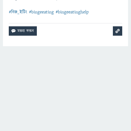
#বিঞ্জ_ইটিং
#bingeeating
#bingeeatinghelp