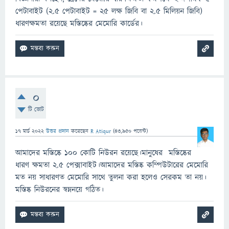
পেটাবাইট (২.৫ পেটাবাইট = ২৫ লক্ষ জিবি বা ২.৫ মিলিয়ন জিবি)
ধারণক্ষমতা রয়েছে মস্তিষ্কের মেমোরি কার্ডের।
0
টি ভোট
17 মার্চ 2022
উত্তর প্রদান
করেছেন
R Atiqur
(
43,950
পয়েন্ট)
আমাদের মস্তিষ্কে 100 কোটি নিউরন রয়েছে।মানুষের মস্তিষ্কের
ধারণ ক্ষমতা 2.5 পেক্সাবাইট।আমাদের মস্তিষ্ক কম্পিউটারের মেমোরি
মত নয় সাধারণত মেমোরি সাথে তুলনা করা হলেও সেরকম তা নয়।
মস্তিষ্ক নিউরনের স্বম্ননয়ে গঠিত।