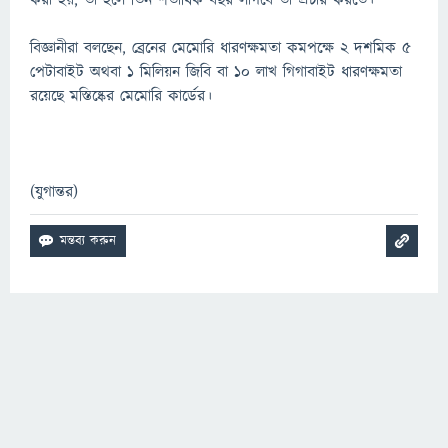
করা হয়, তা হলে তিন শতাধিক বছর লাগবে তা প্রচার করতে।
বিজ্ঞানীরা বলছেন, ব্রেনের মেমোরি ধারণক্ষমতা কমপক্ষে ২ দশমিক ৫
পেটাবাইট অথবা ১ মিলিয়ন জিবি বা ১০ লাখ গিগাবাইট ধারণক্ষমতা
রয়েছে মস্তিষ্কের মেমোরি কার্ডের।
(যুগান্তর)