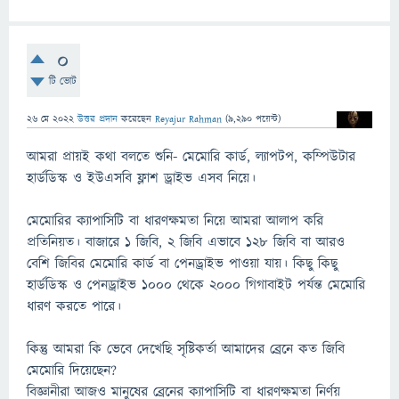
0
টি ভোট
26 মে 2022
উত্তর প্রদান
করেছেন
Reyajur Rahman
(
9,290
পয়েন্ট)
আমরা প্রায়ই কথা বলতে শুনি- মেমোরি কার্ড, ল্যাপটপ, কম্পিউটার
হার্ডডিস্ক ও ইউএসবি ফ্লাশ ড্রাইভ এসব নিয়ে।
মেমোরির ক্যাপাসিটি বা ধারণক্ষমতা নিয়ে আমরা আলাপ করি
প্রতিনিয়ত। বাজারে ১ জিবি, ২ জিবি এভাবে ১২৮ জিবি বা আরও
বেশি জিবির মেমোরি কার্ড বা পেনড্রাইভ পাওয়া যায়। কিছু কিছু
হার্ডডিস্ক ও পেনড্রাইভ ১০০০ থেকে ২০০০ গিগাবাইট পর্যন্ত মেমোরি
ধারণ করতে পারে।
কিন্তু আমরা কি ভেবে দেখেছি সৃষ্টিকর্তা আমাদের ব্রেনে কত জিবি
মেমোরি দিয়েছেন?
বিজ্ঞানীরা আজও মানুষের ব্রেনের ক্যাপাসিটি বা ধারণক্ষমতা নির্ণয়