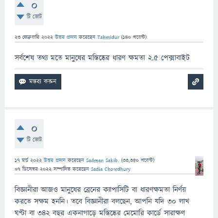
0
টি ভোট
23 ফেব্রুয়ারি 2022
উত্তর প্রদান
করেছেন
Tahmidur
(
140
পয়েন্ট)
সর্বশেষ তথ্য মতে মানুষের মস্তিষ্কের ধারণ ক্ষমতা ২.৫ পেক্সাবাইট
0
টি ভোট
17 মার্চ 2022
উত্তর প্রদান
করেছেন
Sadman Sakib.
(
33,350
পয়েন্ট)
07 ডিসেম্বর 2022
সম্পাদিত
করেছেন
Sadia Chowdhury
বিজ্ঞানীরা আজও মানুষের ব্রেনের ক্যাপাসিটি বা ধারণক্ষমতা নির্ণয়
করতে সক্ষম হননি। তবে বিজ্ঞানীরা বলছেন, আপনি যদি ৩০ লাখ
ঘণ্টা বা ৩৪২ বছর একনাগাড়ে মস্তিষ্কের মেমোরি কার্ডে সারাক্ষণ