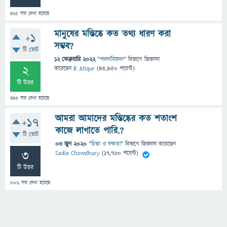
425
বার দেখা হয়েছে
মানুষের মস্তিষ্কে কত তথ্য ধারণ করা
+1
সম্ভব?
টি ভোট
12 ফেব্রুয়ারি 2022
"
পদার্থবিজ্ঞান
" বিভাগে
জিজ্ঞাসা
2
করেছেন
R Atiqur
(
43,950
পয়েন্ট)
টি উত্তর
443
বার দেখা হয়েছে
আমরা আমাদের মস্তিষ্কের কত শতাংশ
+17
কাজে লাগাতে পারি.?
টি ভোট
03 জুন 2020
"
চিন্তা ও দক্ষতা
" বিভাগে
জিজ্ঞাসা
করেছেন
3
Sadia Chowdhury
(
17,760
পয়েন্ট)
টি উত্তর
806
বার দেখা হয়েছে