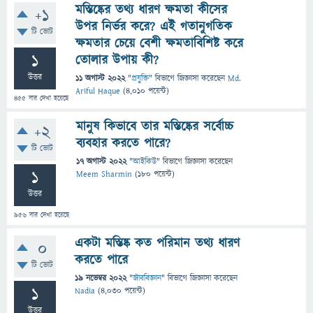
মস্তিষ্কের তথ্য ধারণ ক্ষমতা কীসের
+1
উপর নির্ভর করে? এই গতানুগতিক
টি ভোট
ক্ষমতার চেয়ে বেশী ক্ষমতাবিশিষ্ট করে
1
তোলার উপায় কী?
উত্তর
11 অগাস্ট 2022
"
প্রযুক্তি
" বিভাগে
জিজ্ঞাসা
করেছেন
Md.
Ariful Haque
(
4,010
পয়েন্ট)
455
বার দেখা হয়েছে
মানুষ কিভাবে তার মস্তিষ্কের সর্বোচ্চ
+2
ব্যবহার করতে পারে?
টি ভোট
17 অগাস্ট 2022
"
আইকিউ
" বিভাগে
জিজ্ঞাসা
করেছেন
1
Meem Sharmin
(
180
পয়েন্ট)
উত্তর
956
বার দেখা হয়েছে
একটা মস্তিষ্ক কত পরিমান তথ্য ধারণ
0
করতে পারে
টি ভোট
19 নভেম্বর 2022
"
জীববিজ্ঞান
" বিভাগে
জিজ্ঞাসা
করেছেন
1
Nadia
(
4,030
পয়েন্ট)
উত্তর