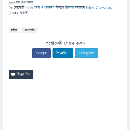
1,647
বার দেখা হয়েছে
23 ফেব্রুয়ারি 2022
"
তত্ত্ব ও গবেষণা
" বিভাগে
জিজ্ঞাসা
করেছেন
Priom Chowdhury
(
2,630
পয়েন্ট)
মস্তিষ্ক
ধারণশক্তি
প্রশ্নোত্তরটি শেয়ার করুন
ফেসবুক
লিঙ্কইডিন
Telegram