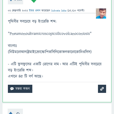
02 ফেব্রুয়ারি 2022
উত্তর প্রদান
করেছেন
Subrata Saha
(
15,210
পয়েন্ট)
পৃথিবীর সবচেয়ে বড় ইংরেজি শব্দ:
"Pneumonoultramicroscopicsilicovolcanoconiosis"
বাংলাঃ
(নিউমনোআলট্রামাইক্রোস্কোপিকসিলিকোভলকানোকোনিওসিস)
- এটি ফুসফুসের একটি রোগের নাম। আর এটিই পৃথিবীর সবচেয়ে
বড় ইংরেজি শব্দ।
এখানে ৪৫ টি বর্ণ আছে।
0