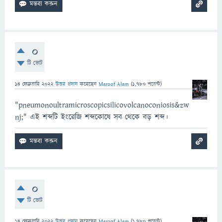
0
টি ভোট
14 ফেব্রুয়ারি 2022
উত্তর প্রদান
করেছেন
Maroof Alam
(
1,780
পয়েন্ট)
"pneumonoultramicroscopicsilicovolcanoconiosis&zw
nj;" এই শব্দটি ইংরেজি শব্দকোষে সব থেকে বড় শব্দ।
0
টি ভোট
14 ফেব্রুয়ারি 2022
উত্তর প্রদান
করেছেন
Maroof Alam
(
1,780
পয়েন্ট)