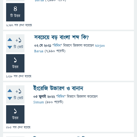
Barua
(
7,990
পয়েন্ট)
4
টি উত্তর
6,747
বার দেখা হয়েছে
সবচেয়ে বড় বাংলা শব্দ কি?
+1
02 মে 2021
"
বিবিধ
" বিভাগে
জিজ্ঞাসা
করেছেন
Nirjon
টি ভোট
Barua
(
7,990
পয়েন্ট)
1
উত্তর
1,218
বার দেখা হয়েছে
ইংরেজি উচ্চারণ ও বানান
+1
05 জুলাই 2022
"
বিবিধ
" বিভাগে
জিজ্ঞাসা
করেছেন
টি ভোট
Simum
(
980
পয়েন্ট)
1
উত্তর
585
বার দেখা হয়েছে