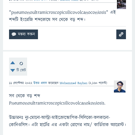
"pneumonoultramicroscopicsilicovolcanoconiosis" এই
শব্দটি ইংরেজি শব্দকোষে সব থেকে বড় শব্দ।
0
টি ভোট
11 সেপ্টেম্বর 2022
উত্তর প্রদান
করেছেন
Mohammed Rayhan
(
2,160
পয়েন্ট)
সব থেকে বড় শব্দ
Pneumonoultramicroscopicsilicovolcanokoniosis.
উচ্চারনঃ ন্যু-মোনো-আল্ট্রা-মাইক্রোস্কোপিক-সিলিকো-ভলকানো-
কোনিওসিস। এটা হার্টের এর একটা রোগের নাম/ কার্ডিয়াক অ্যারেস্ট।