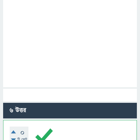
6
উত্তর
0
টি ভোট