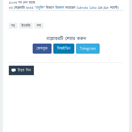
12,023
বার দেখা হয়েছে
02 ফেব্রুয়ারি 2022
"
প্রযুক্তি
" বিভাগে
জিজ্ঞাসা
করেছেন
Subrata Saha
(
15,210
পয়েন্ট)
বড়
ইংরেজি
শব্দ
প্রশ্নোত্তরটি শেয়ার করুন
ফেসবুক
লিঙ্কইডিন
Telegram