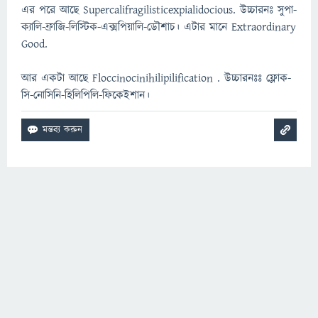
এর পরে আছে Supercalifragilisticexpialidocious. উচ্চারনঃ সুপা-
ক্যালি-ফ্রাজি-লিস্টিক-এক্সপিয়ালি-ডৌশাচ। এটার মানে Extraordinary
Good.
আর একটা আছে Floccinocinihilipilification . উচ্চারনঃঃ ফ্লোক-
সি-নোসিনি-হিলিপিলি-ফিকেইশান।