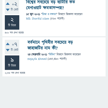
বিশ্বের সবচেয়ে বড় ব্যাটারি কত
+2
মেগাওয়াট ক্ষমতাসম্পন্ন?
টি ভোট
15 জুন 2021
"
চিন্তা ও দক্ষতা
" বিভাগে
জিজ্ঞাসা
করেছেন
2
MD. Shoriful Islam
(
560
পয়েন্ট)
টি উত্তর
408
বার দেখা হয়েছে
বর্তমানে পৃথিবীর সবচেয়ে বড়
+7
জাহাজটির নাম কী?
টি ভোট
24 ফেব্রুয়ারি 2021
"
বিবিধ
" বিভাগে
জিজ্ঞাসা
করেছেন
9
Hojayfa Ahmed
(
135,490
পয়েন্ট)
টি উত্তর
2,275
বার দেখা হয়েছে