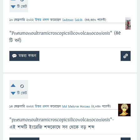
টি ভোট
10 ফেব্রুয়ারি 2022
উত্তর প্রদান
করেছেন
Sadman Sakib.
(
33,350
পয়েন্ট)
"Pneumonoultramicroscopicsilicovolcanoconiosis" (৪৫
টি বর্ন)
0
টি ভোট
14 ফেব্রুয়ারি 2022
উত্তর প্রদান
করেছেন
Md Mehrve Hossen
(
2,030
পয়েন্ট)
"pneumonoultramicroscopicsilicovolcanoconiosis‌"-
এই শব্দটি ইংরেজি শব্দকোষে সব থেকে বড় শব্দ