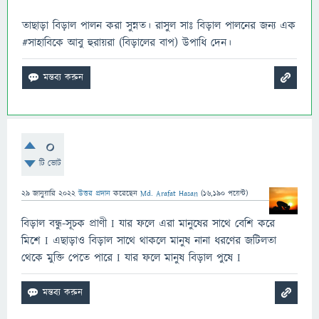
তাছাড়া বিড়াল পালন করা সুন্নত। রাসুল সাঃ বিড়াল পালনের জন্য এক
#সাহাবিকে আবু হুরায়রা (বিড়ালের বাপ) উপাধি দেন।
0
টি ভোট
29 জানুয়ারি 2022
উত্তর প্রদান
করেছেন
Md. Arafat Hasan
(
16,190
পয়েন্ট)
বিড়াল বন্ধু-সূচক প্রাণী I যার ফলে এরা মানুষের সাথে বেশি করে
মিশে I এছাড়াও বিড়াল সাথে থাকলে মানুষ নানা ধরণের জটিলতা
থেকে মুক্তি পেতে পারে I যার ফলে মানুষ বিড়াল পুষে I