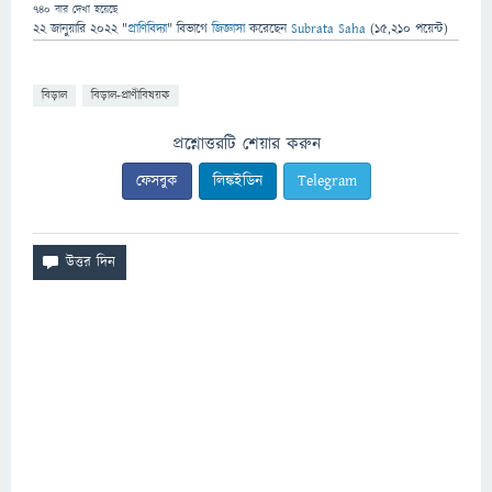
740
বার দেখা হয়েছে
22 জানুয়ারি 2022
"
প্রাণিবিদ্যা
" বিভাগে
জিজ্ঞাসা
করেছেন
Subrata Saha
(
15,210
পয়েন্ট)
বিড়াল
বিড়াল-প্রাণীবিষয়ক
প্রশ্নোত্তরটি শেয়ার করুন
ফেসবুক
লিঙ্কইডিন
Telegram