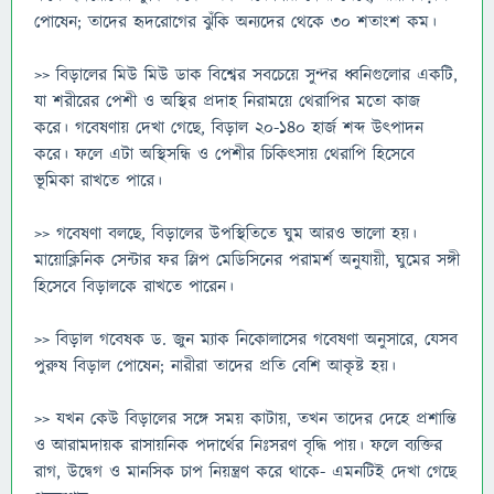
পোষেন; তাদের হৃদরোগের ঝুঁকি অন্যদের থেকে ৩০ শতাংশ কম।
>> বিড়ালের মিউ মিউ ডাক বিশ্বের সবচেয়ে সুন্দর ধ্বনিগুলোর একটি,
যা শরীরের পেশী ও অস্থির প্রদাহ নিরাময়ে থেরাপির মতো কাজ
করে। গবেষণায় দেখা গেছে, বিড়াল ২০-১৪০ হার্জ শব্দ উৎপাদন
করে। ফলে এটা অস্থিসন্ধি ও পেশীর চিকিৎসায় থেরাপি হিসেবে
ভূমিকা রাখতে পারে।
>> গবেষণা বলছে, বিড়ালের উপস্থিতিতে ঘুম আরও ভালো হয়।
মায়োক্লিনিক সেন্টার ফর স্লিপ মেডিসিনের পরামর্শ অনুযায়ী, ঘুমের সঙ্গী
হিসেবে বিড়ালকে রাখতে পারেন।
>> বিড়াল গবেষক ড. জুন ম্যাক নিকোলাসের গবেষণা অনুসারে, যেসব
পুরুষ বিড়াল পোষেন; নারীরা তাদের প্রতি বেশি আকৃষ্ট হয়।
>> যখন কেউ বিড়ালের সঙ্গে সময় কাটায়, তখন তাদের দেহে প্রশান্তি
ও আরামদায়ক রাসায়নিক পদার্থের নিঃসরণ বৃদ্ধি পায়। ফলে ব্যক্তির
রাগ, উদ্বেগ ও মানসিক চাপ নিয়ন্ত্রণ করে থাকে- এমনটিই দেখা গেছে