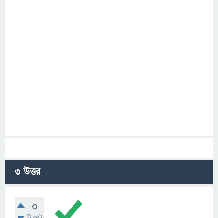
3
উত্তর
0
টি ভোট