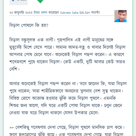
22 জানুয়ারি 2022
উত্তর প্রদান
করেছেন
Subrata Saha
(
15,210
পয়েন্ট)
বিড়াল পোষলে কি হয়?
বিড়াল বন্ধুসুলভ এক প্রাণী। গৃহপালিত এই প্রাণী মানুষের সঙ্গে
মুহূর্তেই মিশে যেতে পারে। সামান্য আদর-যত্ন ও খাবার দিলেই বিড়াল
আপনার পোষ মেনে যাবে। অনেকেই বিড়াল পছন্দ করেন। এ কারণে
শখেরবশে পুষে থাকেন বিড়াল। কেউ একটি, দুটি আবার কেউ তারও
বেশি।
আবার অনেকেই বিড়াল পছন্দ করেন না। তবে জানেন কি, যারা বিড়াল
পুষে থাকেন; তারা শারীরিকভাবে অন্যদের তুলনায় বেশ সুস্থ থাকেন।
বিভিন্ন রোগে আক্রান্ত হওয়ার ঝুঁকি কমে বিড়াল পুষলে। এমনকি
শিশুর জন্য ভালো, যদি ঘরে একটি পোষা বিড়াল থাকে। চলুন জেনে
নেওয়া যাক ঘরে বিড়াল থাকলে যেসব উপকার মেলে-
>> বেশকিছু গবেষণায় দেখা গেছে, বিড়াল পুষলে মানসিক চাপ কমে।
ফলে হৃদরোগের ঝুঁকি কমে। এক গবেষণায় দেখা গেছে, যারা বিড়াল