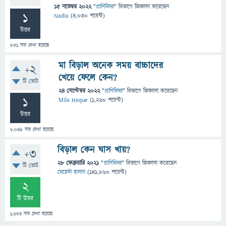
15 নভেম্বর 2022
"
প্রাণিবিদ্যা
" বিভাগে
জিজ্ঞাসা
করেছেন
1
Nadia
(
4,030
পয়েন্ট)
উত্তর
831
বার দেখা হয়েছে
মা বিড়াল অনেক সময় বাচ্চাদের
+2
খেয়ে ফেলে কেন?
টি ভোট
24 সেপ্টেম্বর 2022
"
প্রাণিবিদ্যা
" বিভাগে
জিজ্ঞাসা
করেছেন
1
Mila Hoque
(
1,260
পয়েন্ট)
উত্তর
8,049
বার দেখা হয়েছে
বিড়াল কেন ঘাস খায়?
+3
28 ফেব্রুয়ারি 2021
"
প্রাণিবিদ্যা
" বিভাগে
জিজ্ঞাসা
করেছেন
টি ভোট
মেহেদী হাসান
(
141,860
পয়েন্ট)
2
টি উত্তর
1,654
বার দেখা হয়েছে