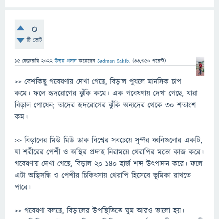
0
টি ভোট
15 ফেব্রুয়ারি 2022
উত্তর প্রদান
করেছেন
Sadman Sakib.
(
33,350
পয়েন্ট)
>> বেশকিছু গবেষণায় দেখা গেছে, বিড়াল পুষলে মানসিক চাপ
কমে। ফলে হৃদরোগের ঝুঁকি কমে। এক গবেষণায় দেখা গেছে, যারা
বিড়াল পোষেন; তাদের হৃদরোগের ঝুঁকি অন্যদের থেকে ৩০ শতাংশ
কম।
>> বিড়ালের মিউ মিউ ডাক বিশ্বের সবচেয়ে সুন্দর ধ্বনিগুলোর একটি,
যা শরীরের পেশী ও অস্থির প্রদাহ নিরাময়ে থেরাপির মতো কাজ করে।
গবেষণায় দেখা গেছে, বিড়াল ২০-১৪০ হার্জ শব্দ উৎপাদন করে। ফলে
এটা অস্থিসন্ধি ও পেশীর চিকিৎসায় থেরাপি হিসেবে ভূমিকা রাখতে
পারে।
>> গবেষণা বলছে, বিড়ালের উপস্থিতিতে ঘুম আরও ভালো হয়।