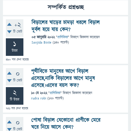
সম্পর্কিত প্রশ্নগুচ্ছ
বিড়ালের ঘাড়ের চামড়া ধরলে বিড়াল
+2
দূর্বল হয়ে যায় কেন?
টি ভোট
05 জানুয়ারি 2022
"
প্রাণিবিদ্যা
" বিভাগে
জিজ্ঞাসা
করেছেন
1
Sanjida Binte
(
140
পয়েন্ট)
উত্তর
490
বার দেখা হয়েছে
পৃথীবিতে মানুষের আগে বিড়াল
0
এসেছে,নাকি বিড়ালের আগে মানুষ
টি ভোট
এসেছে।এদের বয়স কত?
2
10 মে 2022
"
প্রাণিবিদ্যা
" বিভাগে
জিজ্ঞাসা
করেছেন
rudra robi
(
120
পয়েন্ট)
টি উত্তর
731
বার দেখা হয়েছে
পোষা বিড়াল যেকোনো প্রাণীকে মেরে
0
ঘরে নিয়ে আসে কেন?
টি ভোট