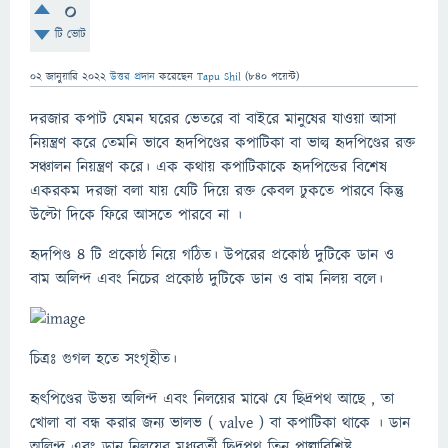
0
টি ভোট
02 জানুয়ারি 2022
উত্তর প্রদান
করেছেন
Tapu Shil
(
840
পয়েন্ট)
দরজার কপাট যেমন ঘরের ভেতরে বা বাইরে মানুষের যাওয়া আসা
নিয়ন্ত্রণ করে তেমনি ভাবে হৃদপিণ্ডের কপাটিকা বা ভাল্ব হৃদপিণ্ডের রক্ত
সঞ্চালন নিয়ন্ত্রণ করে। এক কথায় কপাটিকাকে হৃদপিন্ডের বিশেষ
একরকম দরজা বলা যায় যেটি দিয়ে রক্ত কেবল ঢুকতে পারবে কিন্তু
উল্টো দিকে ফিরে আসতে পারবে না ।
হৃদপিণ্ড ৪ টি প্রকোষ্ঠ নিয়ে গঠিত। উপরের প্রকোষ্ঠ দুটিকে ডান ও
বাম অলিন্দ এবং নিচের প্রকোষ্ঠ দুটিকে ডান ও বাম নিলয় বলে।
চিত্রঃ গুগল হতে সংগৃহীত।
হৃৎপিণ্ডের উভয় অলিন্দ এবং নিলয়ের মাঝে যে ছিদ্রপথ আছে , তা
খােলা বা বন্ধ করার জন্য ভালভ ( valve ) বা কপাটিকা থাকে । ডান
অলিন্দ এবং ডান নিলয়ের মধ্যবর্তী ছিদ্রপথ তিন পাল্লাবিশিষ্ট