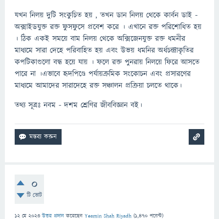
যখন নিলয় দুটি সংকুচিত হয় , তখন ডান নিলয় থেকে কার্বন ডাই -
অক্সাইডযুক্ত রক্ত ফুসফুসে প্রবেশ করে । এখানে রক্ত পরিশােধিত হয়
। ঠিক একই সময়ে বাম নিলয় থেকে অক্সিজেনযুক্ত রক্ত ধমনীর
মাধ্যমে সারা দেহে পরিবাহিত হয় এবং উভয় ধমনির অর্ধচন্দ্রাকৃতির
কপটিকাগুলাে বন্ধ হয়ে যায় । ফলে রক্ত পুনরায় নিলয়ে ফিরে আসতে
পারে না ।এভাবে হৃদপিণ্ডে পর্যায়ক্রমিক সংকোচন এবং প্রসারণের
মাধ্যমে আমাদের সারাদেহে রক্ত সঞ্চালন প্রক্রিয়া চলতে থাকে।
তথ্য সূত্রঃ নবম - দশম শ্রেণির জীববিজ্ঞান বই।
0
টি ভোট
12 মে 2023
উত্তর প্রদান
করেছেন
Yeamin Shah Riyadh
(
1,470
পয়েন্ট)