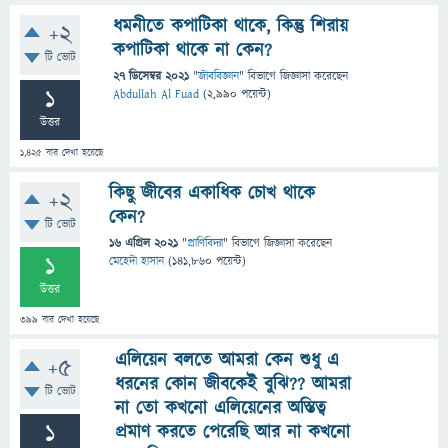
ধমনীতে কপাটিকা থাকে, কিন্তু শিরায়
+2
কপাটিকা থাকে না কেন?
টি ভোট
27 ডিসেম্বর 2021
"
জীববিজ্ঞান
" বিভাগে
জিজ্ঞাসা
করেছেন
1
Abdullah Al Fuad
(
2,990
পয়েন্ট)
উত্তর
1,425
বার দেখা হয়েছে
কিছু জীবের একাধিক চোখ থাকে
+2
কেন?
টি ভোট
16 এপ্রিল 2021
"
প্রাণিবিদ্যা
" বিভাগে
জিজ্ঞাসা
করেছেন
1
মেহেদী হাসান
(
141,860
পয়েন্ট)
উত্তর
399
বার দেখা হয়েছে
এলিয়েন বলতে আমরা কেন শুধু এ
+5
ধরনের কোন জীবকেই বুঝি?? আমরা
টি ভোট
না তো কখনো এলিয়েনের অস্তিত্ব
1
প্রমাণ করতে পেরেছি আর না কখনো