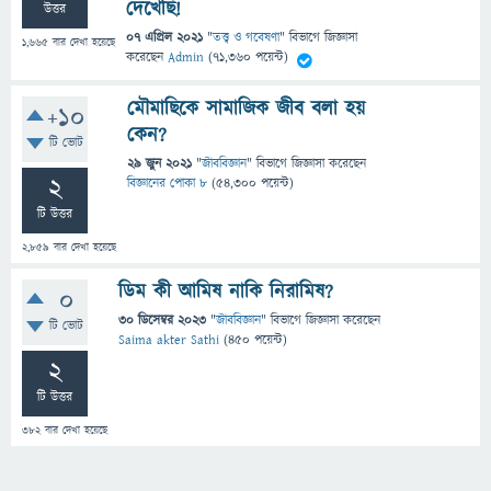
দেখেছি!
উত্তর
07 এপ্রিল 2021
"
তত্ত্ব ও গবেষণা
" বিভাগে
জিজ্ঞাসা
1,665
বার দেখা হয়েছে
করেছেন
Admin
(
71,360
পয়েন্ট)
মৌমাছিকে সামাজিক জীব বলা হয়
+10
কেন?
টি ভোট
29 জুন 2021
"
জীববিজ্ঞান
" বিভাগে
জিজ্ঞাসা
করেছেন
2
বিজ্ঞানের পোকা ৮
(
54,300
পয়েন্ট)
টি উত্তর
2,859
বার দেখা হয়েছে
ডিম কী আমিষ নাকি নিরামিষ?
0
30 ডিসেম্বর 2023
"
জীববিজ্ঞান
" বিভাগে
জিজ্ঞাসা
করেছেন
টি ভোট
Saima akter Sathi
(
450
পয়েন্ট)
2
টি উত্তর
382
বার দেখা হয়েছে