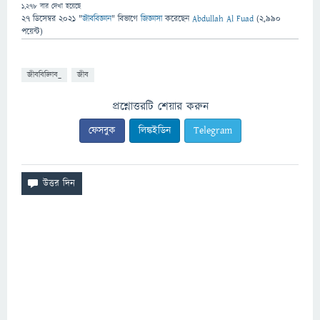
1,278
বার দেখা হয়েছে
27 ডিসেম্বর 2021
"
জীববিজ্ঞান
" বিভাগে
জিজ্ঞাসা
করেছেন
Abdullah Al Fuad
(
2,990
পয়েন্ট)
জীববিজ্ঞািব_
জীব
প্রশ্নোত্তরটি শেয়ার করুন
ফেসবুক
লিঙ্কইডিন
Telegram