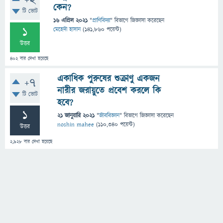
+2
কেন?
টি ভোট
16 এপ্রিল 2021
"
প্রাণিবিদ্যা
" বিভাগে
জিজ্ঞাসা
করেছেন
1
মেহেদী হাসান
(
141,860
পয়েন্ট)
উত্তর
402
বার দেখা হয়েছে
একাধিক পুরুষের শুক্রাণু একজন
+7
নারীর জরায়ুতে প্রবেশ করলে কি
টি ভোট
হবে?
1
21 জানুয়ারি 2021
"
জীববিজ্ঞান
" বিভাগে
জিজ্ঞাসা
করেছেন
noshin mahee
(
110,340
পয়েন্ট)
উত্তর
2,928
বার দেখা হয়েছে