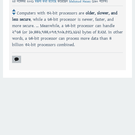
25 নভেম্বর 2021
মন্তব্য করা হয়েছে
করেছেন
Mahmud Hasan
(
190
পয়েন্ট)
Computers with 32-bit processors are
older, slower, and
less secure
, while a 64-bit processor is newer, faster, and
more secure. ... Meanwhile, a 64-bit processor can handle
2^64 (or 18,446,744,073,709,551,616) bytes of RAM. In other
words, a 64-bit processor can process more data than 4
billion 32-bit processors combined.