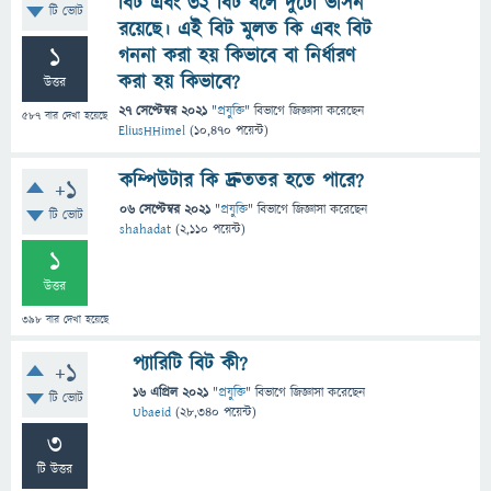
বিট এবং ৩২ বিট বলে দুটো ভার্সন
টি ভোট
রয়েছে। এই বিট মুলত কি এবং বিট
1
গননা করা হয় কিভাবে বা নির্ধারণ
করা হয় কিভাবে?
উত্তর
27 সেপ্টেম্বর 2021
"
প্রযুক্তি
" বিভাগে
জিজ্ঞাসা
করেছেন
587
বার দেখা হয়েছে
EliusHHimel
(
10,470
পয়েন্ট)
কম্পিউটার কি দ্রুততর হতে পারে?
+1
06 সেপ্টেম্বর 2021
"
প্রযুক্তি
" বিভাগে
জিজ্ঞাসা
করেছেন
টি ভোট
shahadat
(
2,110
পয়েন্ট)
1
উত্তর
398
বার দেখা হয়েছে
প্যারিটি বিট কী?
+1
16 এপ্রিল 2021
"
প্রযুক্তি
" বিভাগে
জিজ্ঞাসা
করেছেন
টি ভোট
Ubaeid
(
28,340
পয়েন্ট)
3
টি উত্তর