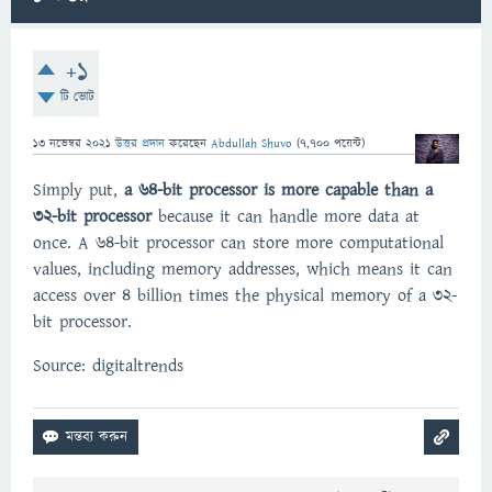
+1
টি ভোট
13 নভেম্বর 2021
উত্তর প্রদান
করেছেন
Abdullah Shuvo
(
7,700
পয়েন্ট)
Simply put,
a 64-bit processor is more capable than a
32-bit processor
because it can handle more data at
once. A 64-bit processor can store more computational
values, including memory addresses, which means it can
access over 4 billion times the physical memory of a 32-
bit processor.
Source: digitaltrends