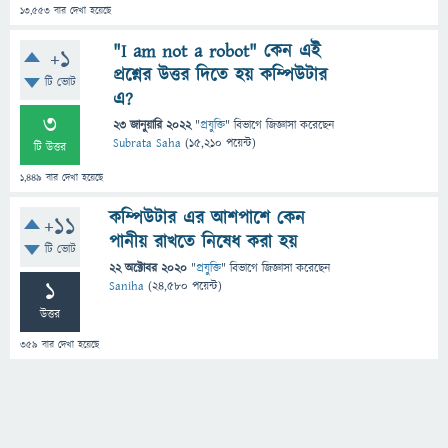
13,553
বার দেখা হয়েছে
"I am not a robot" কেন এই
+1
প্রশ্নের উত্তর দিতে হয় কম্পিউটার
টি ভোট
এ?
3
23 জানুয়ারি 2022
"
প্রযুক্তি
" বিভাগে
জিজ্ঞাসা
করেছেন
Subrata Saha
(
15,210
পয়েন্ট)
টি উত্তর
1,449
বার দেখা হয়েছে
কম্পিউটার এর আশপাশে কেন
+11
পানীয় রাখতে নিষেধ করা হয়
টি ভোট
22 অক্টোবর 2020
"
প্রযুক্তি
" বিভাগে
জিজ্ঞাসা
করেছেন
1
Saniha
(
24,580
পয়েন্ট)
উত্তর
359
বার দেখা হয়েছে