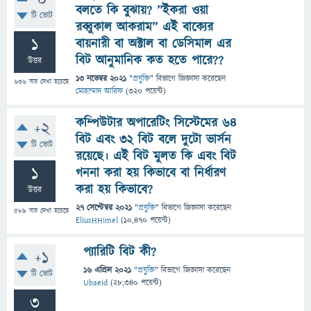
0
বলতে কি বুঝায়? ’’ইকরা ওয়া
টি ভোট
রব্বুকাল আকরাম’’ এই বাক্যের
1
বায়নারী বা অক্টাল বা ডেসিমাল এর
বিট আনুমানিক কত হতে পারে??
উত্তর
13 নভেম্বর 2021
"
প্রযুক্তি
" বিভাগে
জিজ্ঞাসা
করেছেন
636
বার দেখা হয়েছে
মোহাম্মাদ আরিফ
(
320
পয়েন্ট)
কম্পিউটার অপারেটিং সিস্টেমের ৬৪
+2
বিট এবং ৩২ বিট বলে দুটো ভার্সন
টি ভোট
রয়েছে। এই বিট মুলত কি এবং বিট
1
গননা করা হয় কিভাবে বা নির্ধারণ
করা হয় কিভাবে?
উত্তর
27 সেপ্টেম্বর 2021
"
প্রযুক্তি
" বিভাগে
জিজ্ঞাসা
করেছেন
589
বার দেখা হয়েছে
EliusHHimel
(
10,470
পয়েন্ট)
প্যারিটি বিট কী?
+1
16 এপ্রিল 2021
"
প্রযুক্তি
" বিভাগে
জিজ্ঞাসা
করেছেন
টি ভোট
Ubaeid
(
28,340
পয়েন্ট)
3