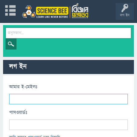
লগ ইন
লগ ইন
আমার ই-মেইলঃ
পাসওয়ার্ডঃ