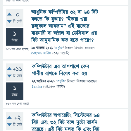
318
বার দেখা হয়েছে
আধুনিক কম্পিউটার ৩২ বা ৬৪ বিট
0
বলতে কি বুঝায়? ’’ইকরা ওয়া
টি ভোট
রব্বুকাল আকরাম’’ এই বাক্যের
1
বায়নারী বা অক্টাল বা ডেসিমাল এর
বিট আনুমানিক কত হতে পারে??
উত্তর
13 নভেম্বর 2021
"
প্রযুক্তি
" বিভাগে
জিজ্ঞাসা
করেছেন
631
বার দেখা হয়েছে
মোহাম্মাদ আরিফ
(
320
পয়েন্ট)
কম্পিউটার এর আশপাশে কেন
+11
পানীয় রাখতে নিষেধ করা হয়
টি ভোট
22 অক্টোবর 2020
"
প্রযুক্তি
" বিভাগে
জিজ্ঞাসা
করেছেন
1
Saniha
(
24,580
পয়েন্ট)
উত্তর
358
বার দেখা হয়েছে
কম্পিউটার অপারেটিং সিস্টেমের ৬৪
+2
বিট এবং ৩২ বিট বলে দুটো ভার্সন
টি ভোট
রয়েছে। এই বিট মুলত কি এবং বিট