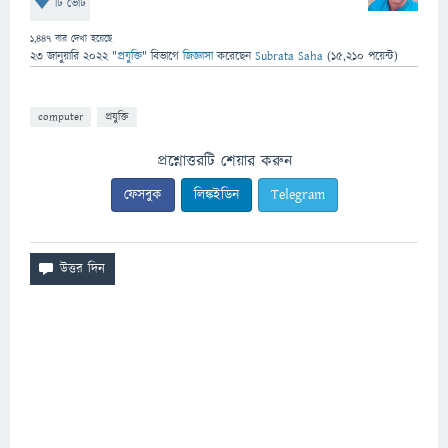
টি ভোট
1,447
বার দেখা হয়েছে
23 জানুয়ারি 2022
"
প্রযুক্তি
" বিভাগে
জিজ্ঞাসা
করেছেন
Subrata Saha
(
15,210
পয়েন্ট)
computer
প্রযুক্তি
প্রশ্নোত্তরটি শেয়ার করুন
ফেসবুক
লিঙ্কইডিন
Telegram