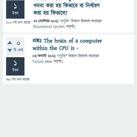
1
গননা করা হয় কিভাবে বা নির্ধারণ
করা হয় কিভাবে?
উত্তর
27 সেপ্টেম্বর 2021
"
প্রযুক্তি
" বিভাগে
জিজ্ঞাসা
করেছেন
586
বার দেখা হয়েছে
EliusHHimel
(
10,470
পয়েন্ট)
প্রশ্নঃ The brain of a computer
0
within the CPU is -
টি ভোট
06 অগাস্ট 2022
"
প্রযুক্তি
" বিভাগে
জিজ্ঞাসা
করেছেন
1
Tanzila
(
460
পয়েন্ট)
উত্তর
416
বার দেখা হয়েছে