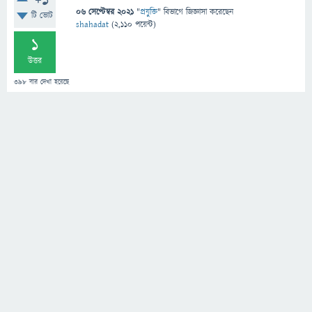
+1
06 সেপ্টেম্বর 2021
"
প্রযুক্তি
" বিভাগে
জিজ্ঞাসা
করেছেন
টি ভোট
shahadat
(
2,110
পয়েন্ট)
1
উত্তর
398
বার দেখা হয়েছে