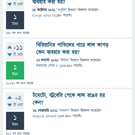
ব্যবহার করা হয়?
টি ভোট
15 অক্টোবর 2021
"
প্রযুক্তি
" বিভাগে
জিজ্ঞাসা
করেছেন
1
Kanija Afroz
(
2,140
পয়েন্ট)
উত্তর
448
বার দেখা হয়েছে
বিরিয়ানির পাতিলের গায়ে লাল কাপড়
+11
কেন ব্যবহার করা হয়?
টি ভোট
27 অগাস্ট 2020
"
বিবিধ
" বিভাগে
জিজ্ঞাসা
করেছেন
1
বিজ্ঞানের পোকা ৫
(
123,410
পয়েন্ট)
উত্তর
10,832
বার দেখা হয়েছে
টমেটো, স্ট্রবেরি পেকে লাল রঙের হয়
+2
কেন?
টি ভোট
26 ফেব্রুয়ারি 2021
"
রসায়ন
" বিভাগে
জিজ্ঞাসা
করেছেন
1
Hojayfa Ahmed
(
135,490
পয়েন্ট)
উত্তর
406
বার দেখা হয়েছে