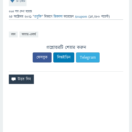
টি ভোট
364
বার দেখা হয়েছে
25 অক্টোবর 2021
"
প্রযুক্তি
" বিভাগে
জিজ্ঞাসা
করেছেন
Anupom
(
15,280
পয়েন্ট)
লাল
ফায়ার-এলার্ম
প্রশ্নোত্তরটি শেয়ার করুন
ফেসবুক
লিঙ্কইডিন
Telegram