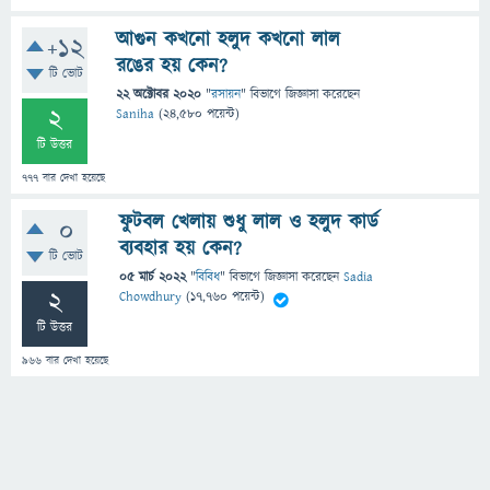
আগুন কখনো হলুদ কখনো লাল
+12
রঙের হয় কেন?
টি ভোট
22 অক্টোবর 2020
"
রসায়ন
" বিভাগে
জিজ্ঞাসা
করেছেন
2
Saniha
(
24,580
পয়েন্ট)
টি উত্তর
777
বার দেখা হয়েছে
ফুটবল খেলায় শুধু লাল ও হলুদ কার্ড
0
ব্যবহার হয় কেন?
টি ভোট
05 মার্চ 2022
"
বিবিধ
" বিভাগে
জিজ্ঞাসা
করেছেন
Sadia
2
Chowdhury
(
17,760
পয়েন্ট)
টি উত্তর
966
বার দেখা হয়েছে