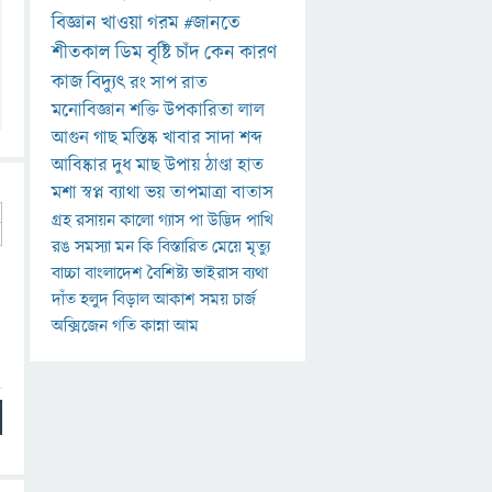
বিজ্ঞান
খাওয়া
গরম
#জানতে
শীতকাল
ডিম
বৃষ্টি
চাঁদ
কেন
কারণ
কাজ
বিদ্যুৎ
রং
সাপ
রাত
মনোবিজ্ঞান
শক্তি
উপকারিতা
লাল
আগুন
গাছ
মস্তিষ্ক
খাবার
সাদা
শব্দ
আবিষ্কার
দুধ
মাছ
উপায়
ঠাণ্ডা
হাত
মশা
স্বপ্ন
ব্যাথা
ভয়
তাপমাত্রা
বাতাস
গ্রহ
রসায়ন
কালো
গ্যাস
পা
উদ্ভিদ
পাখি
রঙ
সমস্যা
মন
কি
বিস্তারিত
মেয়ে
মৃত্যু
বাচ্চা
বাংলাদেশ
বৈশিষ্ট্য
ভাইরাস
ব্যথা
দাঁত
হলুদ
বিড়াল
আকাশ
সময়
চার্জ
অক্সিজেন
গতি
কান্না
আম