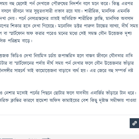
সময় বহু ছেলেই পর্ন দেখাকে পৌরুষের নিদর্শন বলে মনে করে। কিন্তু এরপর
ে বসলে জীবনে তার সুদুরপ্রসারী প্রভাব রয়ে যায়। শারীরিক, মানসিক এমনকি
 দেয়। পর্নে নেসাগ্রস্তদের প্রায়ই অতিরিক্ত শারীরিক ক্লান্তি, মানসিক অবসাদ
র শিকার হতে দেখা গিয়েছে। মনোবিদ ডক্টর পারুল ট্যাঙ্কের ব্যাখ্যা, দীর্ঘ সময়
প বা স্মার্টফোন অফ করার পরেও মনের মধ্যে সেই সমস্ত যৌন উত্তেজক দৃশ্য
ক পরিশ্রম বাড়ে।
জক ভিডিও দেখা নিয়মিত চর্চায় রূপান্তরিত হলে বাস্তব জীবনে যৌনতার প্রতি
ার বা স্মার্টফোনের পর্দায় দীর্ঘ সময় পর্ন দেখার ফলে যৌন উত্তেজনার ভাঁড়ার
সঙ্গীর সাহচর্য তাই কামোত্তেজনা বাড়াতে ব্যর্থ হয়। এর জেরে বহু সম্পর্ক নষ্ট
কোনও নেশার মতোই পর্নের পিছনে ছোটার ফলে যাবতীয় এনার্জির ভাঁড়ারে টান ধরে।
রিক্ত ক্লান্তির কারণে হামেশা অফিস কামাইয়ের বেশ কিছু দৃষ্টান্ত সমীক্ষায় পাওয়া