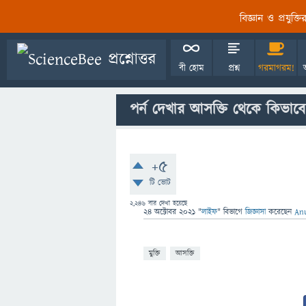
বিজ্ঞান ও প্রযুক্
বী হোম
প্রশ্ন
গরমাগরম!
পর্ন দেখার আসক্তি থেকে কিভাবে 
+5
টি ভোট
2,246
বার দেখা হয়েছে
24 অক্টোবর 2021
"
লাইফ
" বিভাগে
জিজ্ঞাসা
করেছেন
An
মুক্তি
আসক্তি