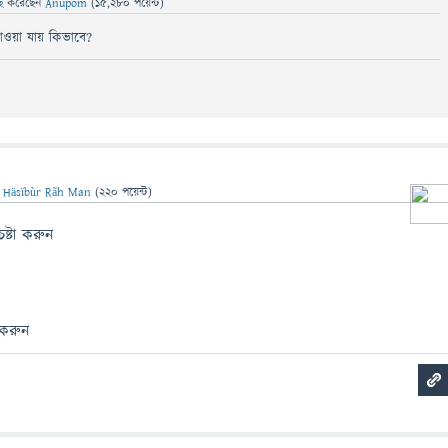
ছে
করেছেন
Anupom
(
15,280
পয়েন্ট)
পাওয়া যায় কিভাবে?
ন
Häsïbùr Rãh Man
(
220
পয়েন্ট)
ষ্টা করুন
 করুন