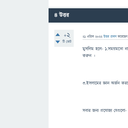
4
উত্তর
+2
21 এপ্রিল 2022
উত্তর প্রদান
করেছে
টি ভোট
মুসলিম হলে- ১.সময়মতো
করুন ।
৩.ইসলামের জ্ঞান অর্জন কর
সবার জন্য প্রযোজ্য যেগুলো-