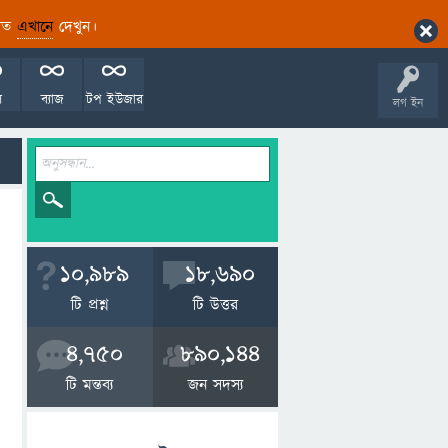
ারিত
এখানে
দেখুন।
ল
ব্যাজ
টপ ইউজার
লগ ইন
10,989
18,690
টি প্রশ্ন
টি উত্তর
4,750
890,144
টি মন্তব্য
জন সদস্য