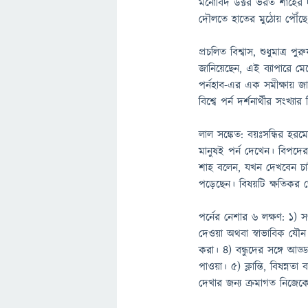
মনোবিদ ডক্টর ভরত শাহের 
দৌলতে হাতের মুঠোয় পৌঁছে 
প্রচলিত বিশ্বাস, শুধুমাত্র পু
জানিয়েছেন, এই ব্যাপারে ম
পর্নহাব-এর এক সমীক্ষায় জা
বিশ্বে পর্ন দর্শনার্থীর সংখ্য
লাল সঙ্কেত: বয়ঃসন্ধির হ
মানুষই পর্ন দেখেন। বিপদের
শাহ বলেন, যখন দেখবেন চাই
পড়েছেন। বিষয়টি ক্ষতিকর 
পর্নের নেশার ৬ লক্ষণ: ১) সপ
দেওয়া অথবা স্বাভাবিক যৌন
করা। ৪) বন্ধুদের সঙ্গে আড
পাওয়া। ৫) ক্লান্তি, বিষন্ন
দেখার জন্য ক্রমাগত নিজে