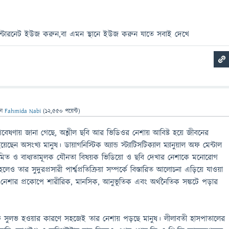
ইন্টারনেট ইউজ করুন,বা এমন স্থানে ইউজ করুন যাতে সবাই দেখে
েন
Fahmida Nabi
(
12,550
পয়েন্ট)
া। গবেষণায় জানা গেছে, অশ্লীল ছবি আর ভিডিওর নেশায় আবিষ্ট হয়ে জীবনের
হয়েছেন অসংখ্য মানুষ। ডায়াগনিস্টিক অ্যান্ড স্ট্যাটিসটিক্যাল ম্যানুয়াল অফ মেন্টাল
িয়মিত ও বাধ্যতামূলক যৌনতা বিষয়ক ভিডিয়ো ও ছবি দেখার নেশাকে মনোরোগ
েও তার সুদুরপ্রসারী পার্শ্বপ্রতিক্রিয়া সম্পর্কে বিস্তারিত আলোচনা এড়িয়ে যাওয়া
েশার প্রকোপে শারীরিক, মানসিক, আনুভূতিক এবং অর্থনৈতিক সঙ্কটে পড়ার
রাফি সুলভ হওয়ার কারণে সহজেই তার নেশায় পড়ছে মানুষ। লীলাবতী হাসপাতালের