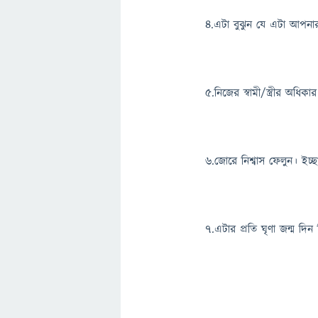
৪.এটা বুঝুন যে এটা আপনার
৫.নিজের স্বামী/স্ত্রীর অধি
৬.জোরে নিশ্বাস ফেলুন। ইচ্ছ
৭.এটার প্রতি ঘৃণা জন্ম দি