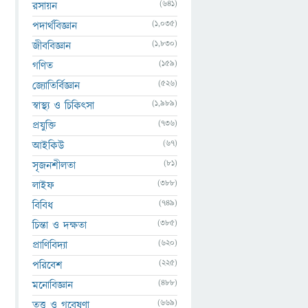
(641)
রসায়ন
(1,035)
পদার্থবিজ্ঞান
(1,830)
জীববিজ্ঞান
(159)
গণিত
(526)
জ্যোতির্বিজ্ঞান
(1,989)
স্বাস্থ্য ও চিকিৎসা
(736)
প্রযুক্তি
(67)
আইকিউ
(81)
সৃজনশীলতা
(388)
লাইফ
(749)
বিবিধ
(385)
চিন্তা ও দক্ষতা
(620)
প্রাণিবিদ্যা
(225)
পরিবেশ
(488)
মনোবিজ্ঞান
(669)
তত্ত্ব ও গবেষণা