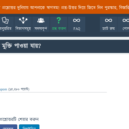
তির প্রশ্নোত্তর দুনিয়ায় আপনাকে স্বাগতম! প্রশ্ন-উত্তর দিয়ে জিতে নিন পুরস্কার, বিস্ত
অনুত্তরিত
বিভাগসমূহ
সদস্যবৃন্দ
প্রশ্ন করুন
FAQ
চ্যাট রুম
পো
মুক্তি পাওয়া যায়?
upom
(
15,280
পয়েন্ট)
প্রশ্নোত্তরটি শেয়ার করুন