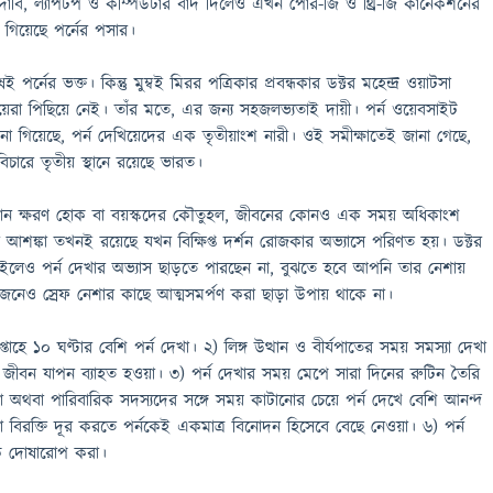
দাবি, ল্যাপটপ ও কম্পিউটার বাদ দিলেও এখন পোর-জি ও থ্রি-জি কানেকশনের
গিয়েছে পর্নের পসার।
রুষই পর্নের ভক্ত। কিন্তু মুম্বই মিরর পত্রিকার প্রবন্ধকার ডক্টর মহেন্দ্র ওয়াটসা
েয়েরা পিছিয়ে নেই। তাঁর মতে, এর জন্য সহজলভ্যতাই দায়ী। পর্ন ওয়েবসাইট
না গিয়েছে, পর্ন দেখিয়েদের এক তৃতীয়াংশ নারী। ওই সমীক্ষাতেই জানা গেছে,
ার বিচারে তৃতীয় স্থানে রয়েছে ভারত।
রমোন ক্ষরণ হোক বা বয়স্কদের কৌতুহল, জীবনের কোনও এক সময় অধিকাংশ
 আশঙ্কা তখনই রয়েছে যখন বিক্ষিপ্ত দর্শন রোজকার অভ্যাসে পরিণত হয়। ডক্টর
লেও পর্ন দেখার অভ্যাস ছাড়তে পারছেন না, বুঝতে হবে আপনি তার নেশায়
জেনেও স্রেফ নেশার কাছে আত্মসমর্পণ করা ছাড়া উপায় থাকে না।
্তাহে ১০ ঘণ্টার বেশি পর্ন দেখা। ২) লিঙ্গ উত্থান ও বীর্যপাতের সময় সমস্যা দেখা
 জীবন যাপন ব্যাহত হওয়া। ৩) পর্ন দেখার সময় মেপে সারা দিনের রুটিন তৈরি
্ডা অথবা পারিবারিক সদস্যদের সঙ্গে সময় কাটানোর চেয়ে পর্ন দেখে বেশি আনন্দ
তা বা বিরক্তি দূর করতে পর্নকেই একমাত্র বিনোদন হিসেবে বেছে নেওয়া। ৬) পর্ন
কে দোষারোপ করা।