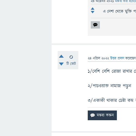
24 অক্টোবর 2021
মন্তব্য করা হয়ে
এ নেশা থেকে মুক্তি 
0
24 এপ্রিল 2022
উত্তর প্রদান
করেছে
টি ভোট
১/বেশি বেশি রোজা রাখার চে
২/পাচওয়াক্ত নামাজ পড়ুন
৩/একাকী থাকার চেষ্টা কম