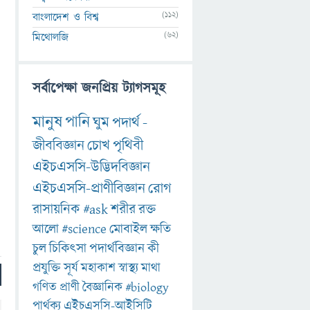
(112)
বাংলাদেশ ও বিশ্ব
(62)
মিথোলজি
সর্বাপেক্ষা জনপ্রিয় ট্যাগসমূহ
মানুষ
পানি
ঘুম
পদার্থ
-
জীববিজ্ঞান
চোখ
পৃথিবী
এইচএসসি-উদ্ভিদবিজ্ঞান
এইচএসসি-প্রাণীবিজ্ঞান
রোগ
রাসায়নিক
#ask
শরীর
রক্ত
আলো
#science
মোবাইল
ক্ষতি
চুল
চিকিৎসা
পদার্থবিজ্ঞান
কী
প্রযুক্তি
সূর্য
মহাকাশ
স্বাস্থ্য
মাথা
গণিত
প্রাণী
বৈজ্ঞানিক
#biology
পার্থক্য
এইচএসসি-আইসিটি