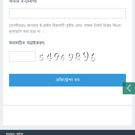
আমার ই-মেইলঃ
গোপনীয়তাঃ আপনার ই-মেইল ঠিকানাটি তৃতীয় কোন পক্ষের নিকট বিক্রয় কিংবা
ভাগাভাগি করা হবে না ।
অনাযাচিত যাচাইকরণ:
মতামত পাঠান