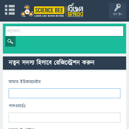
লগ ইন
নতুন সদস্য হিসাবে রেজিস্ট্রেশন করুন
আমার ইউজারনেইম
পাসওয়ার্ডঃ