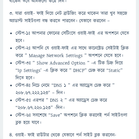
থাকেন তবে আনফলো করে দিন।
৩. যারা ওয়াই- ফাই দিয়ে নেট ব্রাউজিং করে থাকেন তারা খুব সহজে
অ্যাডাল্ট সাইটগুলা বন্ধ করতে পারবেন। যেভাবে করবেন –
স্টেপ-১ঃ আপনার ফোনের সেটিংসে ওয়াই-ফাই এর অপশনে যেতে
হবে।
স্টেপ-২ঃ আপনি যে ওয়াই-ফাই এর সাথে কানেক্টেড সেইটাই ক্লিক
করে ” Manage Network Settings ” অপশনে যেতে হবে।
স্টেপ-৩ঃ ” Show Advanced Option ” -এ টিক চিহ্ন দিয়ে
“Ip Settings’ -এ ক্লিক করে ” DHCP” চেঞ্জ করে “Static”
দিতে হবে।
স্টেপ-৪ঃ নিচে নেমে “DNS 1 ” এর অ্যাড্রেস চেঞ্জ করে ”
208.67.222.123″ – দিন।
স্টেপ-৫ঃ এরপর ” DNS 2 ” এর অ্যাড্রেস চেঞ্জ করে
“208.67.220.123” -দিন।
স্টেপ-৬ঃ সবশেষে “Save” অপশনে ক্লিক করলেই পর্ন সাইটগুলা
ব্লক হয়ে যাবে।
৪. ওয়াই- ফাই রাউটার থেকে যেভাবে পর্ন সাইট ব্লক করবেন-