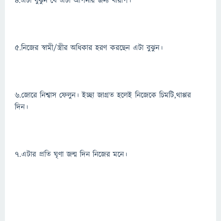
৪.এটা বুঝুন যে এটা আপনার জন্য খারাপ।
৫.নিজের স্বামী/স্ত্রীর অধিকার হরণ করছেন এটা বুঝুন।
৬.জোরে নিশ্বাস ফেলুন। ইচ্ছা জাগ্রত হলেই নিজেকে চিমটি,থাপ্পর
দিন।
৭.এটার প্রতি ঘৃণা জন্ম দিন নিজের মনে।