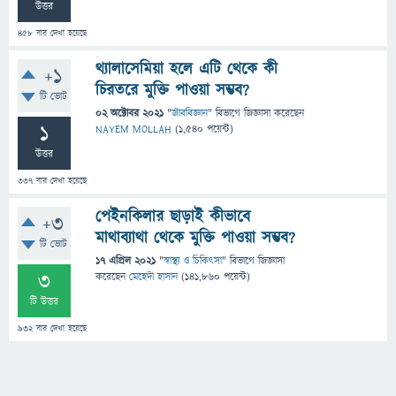
উত্তর
458
বার দেখা হয়েছে
থ্যালাসেমিয়া হলে এটি থেকে কী
+1
চিরতরে মুক্তি পাওয়া সম্ভব?
টি ভোট
02 অক্টোবর 2021
"
জীববিজ্ঞান
" বিভাগে
জিজ্ঞাসা
করেছেন
1
NAYEM MOLLAH
(
1,540
পয়েন্ট)
উত্তর
337
বার দেখা হয়েছে
পেইনকিলার ছাড়াই কীভাবে
+3
মাথাব্যাথা থেকে মুক্তি পাওয়া সম্ভব?
টি ভোট
17 এপ্রিল 2021
"
স্বাস্থ্য ও চিকিৎসা
" বিভাগে
জিজ্ঞাসা
3
করেছেন
মেহেদী হাসান
(
141,860
পয়েন্ট)
টি উত্তর
932
বার দেখা হয়েছে