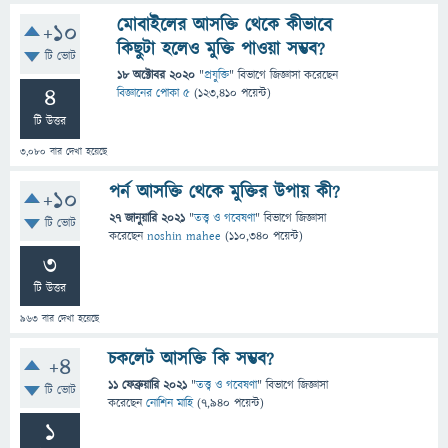
মোবাইলের আসক্তি থেকে কীভাবে
+10
কিছুটা হলেও মুক্তি পাওয়া সম্ভব?
টি ভোট
18 অক্টোবর 2020
"
প্রযুক্তি
" বিভাগে
জিজ্ঞাসা
করেছেন
4
বিজ্ঞানের পোকা ৫
(
123,410
পয়েন্ট)
টি উত্তর
3,080
বার দেখা হয়েছে
পর্ন আসক্তি থেকে মুক্তির উপায় কী?
+10
27 জানুয়ারি 2021
"
তত্ত্ব ও গবেষণা
" বিভাগে
জিজ্ঞাসা
টি ভোট
করেছেন
noshin mahee
(
110,340
পয়েন্ট)
3
টি উত্তর
963
বার দেখা হয়েছে
চকলেট আসক্তি কি সম্ভব?
+4
11 ফেব্রুয়ারি 2021
"
তত্ত্ব ও গবেষণা
" বিভাগে
জিজ্ঞাসা
টি ভোট
করেছেন
নোশিন মাহি
(
7,940
পয়েন্ট)
1