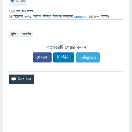
টি ভোট
2,244
বার দেখা হয়েছে
24 অক্টোবর 2021
"
লাইফ
" বিভাগে
জিজ্ঞাসা
করেছেন
Anupom
(
15,280
পয়েন্ট)
মুক্তি
আসক্তি
প্রশ্নোত্তরটি শেয়ার করুন
ফেসবুক
লিঙ্কইডিন
Telegram