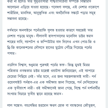
করা না হলেও তার সুদুরপ্রসারী পার্শ্বপ্রতিক্রিয়া সম্পর্কে বিস্তারিত
আলোচনা এড়িয়ে যাওয়া হয়েছে। গবেষণা বলছে, এই নেশার প্রকোপে
শারীরিক, মানসিক, আনুভূতিক এবং অর্থনৈতিক সঙ্কটে পড়ার সমূহ
সম্ভাবনা রয়েছে।
বর্তমানে অনলাইনে পর্নোগ্রাফি সুলভ হওয়ার কারণে সহজেই তার
নেশায় পড়ছে মানুষ। লীলাবতী হাসপাতালের মনোবিদ ডক্টর ভরত
শাহের দাবি, ল্যাপটপ ও কম্পিউটার বাদ দিলেও এখন পোর-জি ও
থ্রি-জি কানেকশনের দৌলতে হাতের মুঠোয় পৌঁছে গিয়েছে পর্নের
পসার।
প্রচলিত বিশ্বাস, শুধুমাত্র পুরুষই পর্নের ভক্ত। কিন্তু মুম্বই মিরর
পত্রিকার প্রবন্ধকার ডক্টর মহেন্দ্র ওয়াটসা জানিয়েছেন, এই ব্যাপারে
মেয়েরা পিছিয়ে নেই। তাঁর মতে, এর জন্য সহজলভ্যতাই দায়ী। পর্ন
ওয়েবসাইট পর্নহাব-এর এক সমীক্ষায় জানা গিয়েছে, পর্ন দেখিয়েদের
এক তৃতীয়াংশ নারী। ওই সমীক্ষাতেই জানা গেছে, বিশ্বে পর্ন দর্শনার্থীর
সংখ্যার বিচারে তৃতীয় স্থানে রয়েছে ভারত।
লাল সঙ্কেত: বয়ঃসন্ধির হরমোন ক্ষরণ হোক বা বয়স্কদের কৌতুহল,