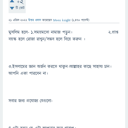
+2
টি ভোট
21 এপ্রিল 2022
উত্তর প্রদান
করেছেন
Moon knight
(
1,470
পয়েন্ট)
মুসলিম হলে- ১.সময়মতো নামাজ পড়ুন। ২.প্রাপ্ত
বয়স্ক হলে রোজা রাখুন/সম্ভব হলে বিয়ে করুন ।
৩.ইসলামের জ্ঞান অর্জন করতে থাকুন।আল্লাহর কাছে সাহায্য চান।
আপনি একা পারবেন না।
সবার জন্য প্রযোজ্য যেগুলো-