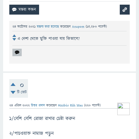
24 অক্টোবর 2021
মন্তব্য করা হয়েছে
করেছেন
Anupom
(
15,280
পয়েন্ট)
এ নেশা থেকে মুক্তি পাওয়া যায় কিভাবে?
0
টি ভোট
24 এপ্রিল 2022
উত্তর প্রদান
করেছেন
Häsïbùr Rãh Man
(
220
পয়েন্ট)
১/বেশি বেশি রোজা রাখার চেষ্টা করুন
২/পাচওয়াক্ত নামাজ পড়ুন