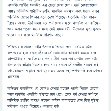
এমনকি আর্থিক সহ্কটও এর জেরে দেখা দেয়। পর্নে নেসাগ্রস্তদের
প্রায়ই অতিরিক্ত শারীরিক ক্লান্তি, মানসিক অবসাদ এবং মনের ওপর
অতিরিক্ত চাপের শিকার হতে দেখা গিয়েছে। মনোবিদ ডক্টর পারুল
ট্যাঙ্কের ব্যাখ্যা, দীর্ঘ সময় ধরে পর্ন দেখার ফলে ল্যাপটপ বা স্মার্টফোন
অফ করার পরেও মনের মধ্যে সেই সমস্ত যৌন উত্তেজক দৃশ্য ঘুরতে
থাকে। এর ফলে মানসিক পরিশ্রম বাড়ে।
লিবিডোর দফারফা: যৌন উত্তেজক ভিডিও দেখা নিয়মিত চর্চায়
রূপান্তরিত হলে বাস্তব জীবনে যৌনতার প্রতি আকর্ষণ কমতে বাধ্য।
কম্পিউটার বা স্মার্টফোনের পর্দায় দীর্ঘ সময় পর্ন দেখার ফলে যৌন
উত্তেজনার ভাঁড়ার নিঃশেষ হয়ে যায়। বাস্তবে যৌনসঙ্গীর সাহচর্য তাই
কামোত্তেজনা বাড়াতে ব্যর্থ হয়। এর জেরে বহু সম্পর্ক নষ্ট হয়ে গেছে।
এইসময়
ক্ষতিগ্রস্ত কর্মজীবন: যে কোনও নেশার মতোই পর্নের পিছনে ছোটার
ফলে যাবতীয় এনার্জির ভাঁড়ারে টান ধরে। স্রেফ পর্ন দেখার তাগিদে
অতিরিক্ত ক্লান্তির কারণে হামেশা অফিস কামাইয়ের বেশ কিছু দৃষ্টান্ত
সমীক্ষায় পাওয়া গিয়েছে। -কালের কন্ঠ