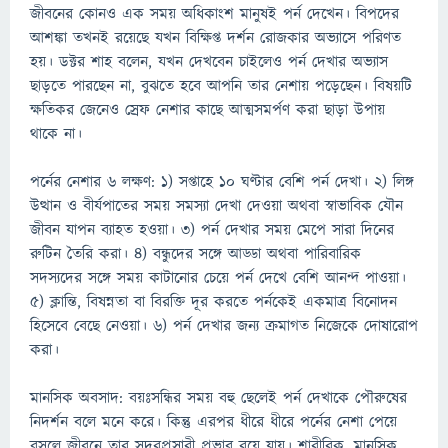
জীবনের কোনও এক সময় অধিকাংশ মানুষই পর্ন দেখেন। বিপদের
আশঙ্কা তখনই রয়েছে যখন বিক্ষিপ্ত দর্শন রোজকার অভ্যাসে পরিণত
হয়। ডক্টর শাহ বলেন, যখন দেখবেন চাইলেও পর্ন দেখার অভ্যাস
ছাড়তে পারছেন না, বুঝতে হবে আপনি তার নেশায় পড়েছেন। বিষয়টি
ক্ষতিকর জেনেও স্রেফ নেশার কাছে আত্মসমর্পণ করা ছাড়া উপায়
থাকে না।
পর্নের নেশার ৬ লক্ষণ: ১) সপ্তাহে ১০ ঘণ্টার বেশি পর্ন দেখা। ২) লিঙ্গ
উত্থান ও বীর্যপাতের সময় সমস্যা দেখা দেওয়া অথবা স্বাভাবিক যৌন
জীবন যাপন ব্যাহত হওয়া। ৩) পর্ন দেখার সময় মেপে সারা দিনের
রুটিন তৈরি করা। ৪) বন্ধুদের সঙ্গে আড্ডা অথবা পারিবারিক
সদস্যদের সঙ্গে সময় কাটানোর চেয়ে পর্ন দেখে বেশি আনন্দ পাওয়া।
৫) ক্লান্তি, বিষন্নতা বা বিরক্তি দূর করতে পর্নকেই একমাত্র বিনোদন
হিসেবে বেছে নেওয়া। ৬) পর্ন দেখার জন্য ক্রমাগত নিজেকে দোষারোপ
করা।
মানসিক অবসাদ: বয়ঃসন্ধির সময় বহু ছেলেই পর্ন দেখাকে পৌরুষের
নিদর্শন বলে মনে করে। কিন্তু এরপর ধীরে ধীরে পর্নের নেশা পেয়ে
বসলে জীবনে তার সুদুরপ্রসারী প্রভাব রয়ে যায়। শারীরিক, মানসিক