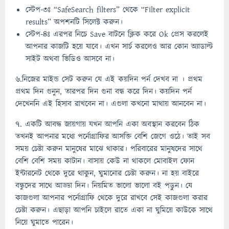
স্টেপ-৩ঃ “SafeSearch filters” থেকে “Filter explicit
results” অপশনটি সিলেক্ট করুন।
স্টেপ-৪ঃ এরপর নিচে Save বাটনে ক্লিক করে Ok প্রেস করলেই
আপনার কাজটি হয়ে যাবে। এখন সার্চ করলেও আর কোন অ্যাডাল্ট
সাইট অথবা ভিডিও আসবে না।
৬.নিজের মাইন্ড সেট করুন যে এই কয়দিন পর্ন দেখব না । প্রথম
প্রথম দিন গুনুন, তারপর দিন গুনা বন্ধ করে দিন। কয়দিন পর্ন
দেখেননি এই হিসাব রাখবেন না। এগুলা কখনো মাথায় আনবেন না।
৭. একটি আবদ্ধ জায়গায় যখন আপনি একা অবস্থান করবেন ঠিক
তখনই আপনার মধ্যে পর্নোগ্রাফির আসক্তি বেশি জেগে ওঠে। তাই সব
সময় চেষ্টা করুন মানুষের মাঝে থাকার। পরিবারের মানুষদের সাথে
বেশি বেশি সময় কাটান। বাসায় কেউ না থাকলে মোবাইল ফোন
ইন্টারনেট থেকে দুরে থাকুন, ঘুমানোর চেষ্টা করুন। না হয় বাইরে
বন্ধুদের সাথে আড্ডা দিন। নিয়মিত ভালো ভালো বই পড়ুন। যে
কাজগুলা আপনার পর্নোগ্রাফি থেকে দুরে রাখবে সেই কাজগুলা করার
চেষ্টা করুন। এছাড়া আপনি চাইলে রাতে একা না ঘুমিয়ে কাউকে সাথে
নিয়ে ঘুমাতে পারেন।