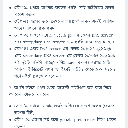
স্টেপ-১ঃ প্রথমে আপনার ব্যবহৃত ওয়াই- ফাই রাউটারের ভেতর
প্রবেশ করুন।
স্টেপ-২ঃ এরপর ডানে দেখবেন “DHCP” নামক একটি অপশন
আছে। এখানে ক্লিক করুন।
স্টেপ-৩ঃ দেখবেন DHCP Settings এর ভেতর DNS server
এবং secondary DNS server নামে দুইটি ফাকা বক্স আছে ।
স্টেপ-৪ঃ এবার DNS server এর ভেতর 208.67.222.123
এবং secondary DNS server এর ভেতর 208.67.220.123
এই দুইটি আইপি অ্যাড্রেস বসিয়ে save করুন। এরপর কেউ
আপনার ইন্টারনেট অথবা ওয়াইফাই রাউটার থেকে কোন ধরনের
পর্নোসাইটে ঢুকতে পারবে না।
৫. আপনি চাইলে গুগল থেকে অ্যাডাল্ট সাইটগুলা অফ করে দিতে
পারবেন। যেভাবে করবেন-
স্টেপ-১ঃ প্রথমে যেকোন একটা ব্রাউজারে প্রবেশ করুন (যেমনঃ
অপেরা মিনি)।
স্টেপ- ২ঃ এরপর সার্চ বক্সে google preferences লিখে প্রবেশ
করুন।