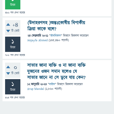
উত্তর
496
বার দেখা হয়েছে
(উদাহরণসহ )অন্তঃকোষীয় বিপাকীয়
+4
ক্রিয়া কাকে বলে?
টি ভোট
24 ফেব্রুয়ারি 2021
"
জীববিজ্ঞান
" বিভাগে
জিজ্ঞাসা
করেছেন
1
Hojayfa Ahmed
(
135,490
পয়েন্ট)
উত্তর
708
বার দেখা হয়েছে
সাতার জানা ব্যক্তি ও না জানা ব্যক্তি
0
দুজনের ওজন সমান হলেও যে
টি ভোট
সাতার জানে না সে ডুবে যায় কেন?
1
12 জানুয়ারি 2023
"
লাইফ
" বিভাগে
জিজ্ঞাসা
করেছেন
Arup Mandal
(
1,860
পয়েন্ট)
উত্তর
464
বার দেখা হয়েছে