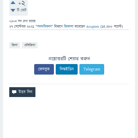
+2
টি ভোট
2,904
বার দেখা হয়েছে
27 সেপ্টেম্বর 2021
"
পদার্থবিজ্ঞান
" বিভাগে
জিজ্ঞাসা
করেছেন
Anupom
(
15,280
পয়েন্ট)
ক্রিয়া
প্রতিক্রিয়া
প্রশ্নোত্তরটি শেয়ার করুন
ফেসবুক
লিঙ্কইডিন
Telegram