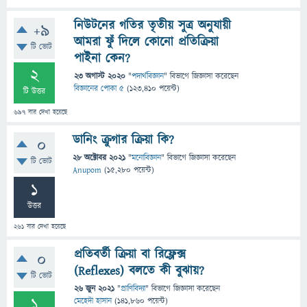
নিউটনের গতির তৃতীয় সুত্র অনুযায়ী
+9
আমরা ফুঁ দিলে কোনো প্রতিক্রিয়া
টি ভোট
পাইনা কেন?
2
23 অগাস্ট 2020
"
পদার্থবিজ্ঞান
" বিভাগে
জিজ্ঞাসা
করেছেন
বিজ্ঞানের পোকা ৫
(
123,410
পয়েন্ট)
টি উত্তর
697
বার দেখা হয়েছে
ডানিং ক্রুগার ক্রিয়া কি?
0
28 অক্টোবর 2021
"
মনোবিজ্ঞান
" বিভাগে
জিজ্ঞাসা
করেছেন
টি ভোট
Anupom
(
15,280
পয়েন্ট)
1
উত্তর
261
বার দেখা হয়েছে
প্রতিবর্তী ক্রিয়া বা রিফ্লেক্স
0
(Reflexes) বলতে কী বুঝায়?
টি ভোট
26 জুন 2021
"
প্রাণিবিদ্যা
" বিভাগে
জিজ্ঞাসা
করেছেন
1
মেহেদী হাসান
(
141,860
পয়েন্ট)