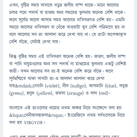
এখন, বৃষ্টির সময় বাতাসে প্রচুর জলীয় বাষ্প থাকে। মানে আলোর
চলার পথে পদার্থ বা মাধ্যম অন্য সময়ের তুলনায় অনেক বেশি থাকে।
ফলে সূর্যের আলো আসার সময় আলোর প্রতিসরণও বেশি হয়। এমনি
সময়ে আলোর প্রতিসরণ বা বেঁকে যাওয়াটা খুব বেশি পরিমাণে হয় না
বলে আলোর সব রং আলাদা করে দেখা যায় না। যে রংটা অপেক্ষাকৃত
বেশি বাঁকে, সেটাই দেখা যায়।
কিন্তু বৃষ্টির সময় এই প্রতিসরণ অনেক বেশি হয়। কারণ, জলীয় বাষ্প
বা পানি বায়ুমণ্ডলের অন্য সব পদার্থ বা মাধ্যমের তুলনায় একটু বেশিই
ভারী। তখন আলোর সব রং-ই অনেক বেশি করে বাঁকে। ফলে
সূর্যরশ্মিতে থাকা সাতটা রং-ও আলাদা আলাদা করে দেখা
যায়&mdash;বেগুনি (violet), নীল (indigo), আসমানি (blue), সবুজ
(green), হলুদ (yellow), কমলা (orange) ও লাল (red)।
বাংলাতে এই রংগুলোর নামের প্রথম অক্ষর নিয়ে সংক্ষেপে বলা হয়
&lsquo;বেনীআসহকলা&rsquo;। ইংরেজিতে প্রথম বর্ণগুলোকে নিয়ে
বলা হয় VIBGYOR।