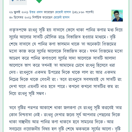
26 জুলাই 2021
উত্তর প্রদান
করেছেন
মেহেদী হাসান
(
141,860
পয়েন্ট)
30 ডিসেম্বর 2021
নির্বাচিত
করেছেন
মেহেদী হাসান
প্রকৃতপক্ষে রংধনু সৃষ্টি হয় বাতাসে ভেসে থাকা পানির কণার মধ্য দিয়ে
সূর্যের আলোর সাতটি মৌলিক রঙে বিভাজিত হওয়ার মাধ্যমে। বৃষ্টি
শেষে বাতাসে যে পানির কণা ভাসমান থাকে তা অনেকটা প্রিজমের
মতো কাজ করে সূর্যের আলোকে বিভাজিত করে। যখন প্রিজমের মতো
আচরণ করে পানির কণাগুলো সূর্যের সাদা আলোকে সাতটি আলাদা
আলোতে ভাগ করে তখনই তা আমাদের চোখে রংধনু হিসেবে ধরা
দেয়। রংধনুতে একদম উপরের দিকে থাকে লাল রং আর একদম
নিচের দিকে থাকে বেগুনী রং। তবে রংধনুতে সবসময়ই যে সাতটি রং
দেখা যাবে এমনটি নাও হতে পারে। কখনো কখনো সাতটির কম রং
নিয়ে রংধনু সৃষ্টি সম্ভব।
তবে বৃষ্টির পরপর আকাশে থাকা জলকণা যে রংধনু সৃষ্টি করবেই তার
কোন নিশ্চয়তা নেই। রংধনু দেখার জন্যে সূর্য আপনার পেছনের দিকে
থাকা বাঞ্ছনীয় আর পানির কণা থাকতে হবে সামনের দিকে। আর
সবচেয়ে প্রয়োজনীয় বিষয় হল বৃষ্টি শেষে ঝকঝকে সূর্যের আলো। বৃষ্টি