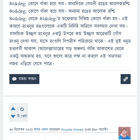
৪২&deg; কোণে বাঁকা হয়ে যায়। অন্যদিকে বেগুনী রঙের আলোকরশ্মি
৪০&deg; কোণে বাঁকা হয়ে যায়। অন্যান্য রঙের আলোক রশ্মি
৪০&deg; থেকে ৪২&deg;'র মধ্যেকার বিভিন্ন কোণে বাঁকা হয়। এই
কারণে রংধনুর রঙগুলোকে একটি নির্দিষ্ট সারিতে সবসময় দেখা যায়।
প্রাথমিক উজ্জ্বল রংধনুর একটু উপরে কম উজ্জ্বল আরেকটি গৌণ
রংধনু দেখা যায়, যাতে রংগুলি বিপরীত পরিক্রমে থাকে। এই দুই ধনুর
মধ্যবর্তী আকাশ (আলেক্সান্ডারের গাঢ় অঞ্চল) বাকি আকাশের থেকে
একটু অন্ধকার হয়, তবে ভালো করে লক্ষ না করলে এই তারতম্য
নজর এড়িয়ে যেতে পারে।
0
টি ভোট
30 ডিসেম্বর 2021
উত্তর প্রদান
করেছেন
Hojayfa Ahmed
(
135,490
পয়েন্ট)