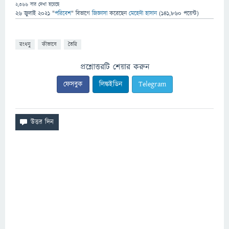
2,366
বার দেখা হয়েছে
26 জুলাই 2021
"
পরিবেশ
" বিভাগে
জিজ্ঞাসা
করেছেন
মেহেদী হাসান
(
141,860
পয়েন্ট)
রংধনু
কীভাবে
তৈরি
প্রশ্নোত্তরটি শেয়ার করুন
ফেসবুক
লিঙ্কইডিন
Telegram