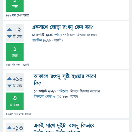
1
উত্তর
456
বার দেখা হয়েছে
একসাথে জোড়া রংধনু কেন হয়?
+2
12 অগাস্ট 2021
"
পরিবেশ
" বিভাগে
জিজ্ঞাসা
করেছেন
টি ভোট
প্যারাফিন
(
2,760
পয়েন্ট)
1
উত্তর
616
বার দেখা হয়েছে
আকাশে রংধনু সৃষ্টি হওয়ার কারণ
+14
কি?
টি ভোট
10 অগাস্ট 2020
"
পরিবেশ
" বিভাগে
জিজ্ঞাসা
করেছেন
3
বিজ্ঞানের পোকা ৩
(
25,810
পয়েন্ট)
টি উত্তর
3,195
বার দেখা হয়েছে
একই সাথে দুইটা রংধনু কিভাবে
+13