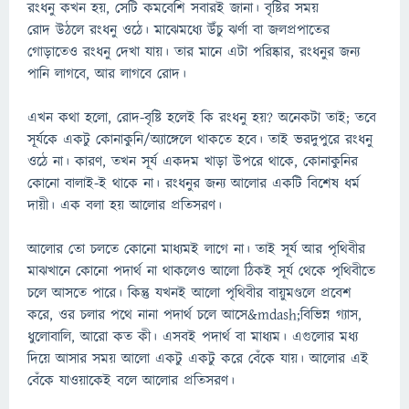
রংধনু কখন হয়, সেটি কমবেশি সবারই জানা। বৃষ্টির সময়
রোদ উঠলে রংধনু ওঠে। মাঝেমধ্যে উঁচু ঝর্ণা বা জলপ্রপাতের
গোড়াতেও রংধনু দেখা যায়। তার মানে এটা পরিষ্কার, রংধনুর জন্য
পানি লাগবে, আর লাগবে রোদ।
এখন কথা হলো, রোদ-বৃষ্টি হলেই কি রংধনু হয়? অনেকটা তাই; তবে
সূর্যকে একটু কোনাকুনি/অ্যাঙ্গেলে থাকতে হবে। তাই ভরদুপুরে রংধনু
ওঠে না। কারণ, তখন সূর্য একদম খাড়া উপরে থাকে, কোনাকুনির
কোনো বালাই-ই থাকে না। রংধনুর জন্য আলোর একটি বিশেষ ধর্ম
দায়ী। এক বলা হয় আলোর প্রতিসরণ।
আলোর তো চলতে কোনো মাধ্যমই লাগে না। তাই সূর্য আর পৃথিবীর
মাঝখানে কোনো পদার্থ না থাকলেও আলো ঠিকই সূর্য থেকে পৃথিবীতে
চলে আসতে পারে। কিন্তু যখনই আলো পৃথিবীর বায়ুমণ্ডলে প্রবেশ
করে, ওর চলার পথে নানা পদার্থ চলে আসে&mdash;বিভিন্ন গ্যাস,
ধুলোবালি, আরো কত কী। এসবই পদার্থ বা মাধ্যম। এগুলোর মধ্য
দিয়ে আসার সময় আলো একটু একটু করে বেঁকে যায়। আলোর এই
বেঁকে যাওয়াকেই বলে আলোর প্রতিসরণ।