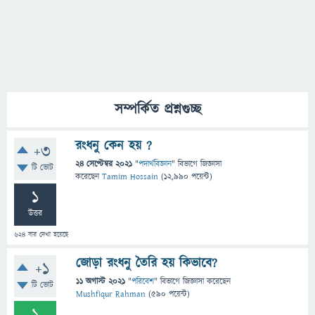
সম্পর্কিত প্রশ্নগুচ্ছ
রংধনু কেন হয় ?
+3
24 সেপ্টেম্বর 2021
"
পদার্থবিজ্ঞান
" বিভাগে
জিজ্ঞাসা
টি ভোট
করেছেন
Tamim Hossain
(
12,990
পয়েন্ট)
1
উত্তর
624
বার দেখা হয়েছে
জোড়া রংধনু তৈরি হয় কিভাবে?
+1
11 অগাস্ট 2021
"
পরিবেশ
" বিভাগে
জিজ্ঞাসা
করেছেন
টি ভোট
Mushfiqur Rahman
(
590
পয়েন্ট)