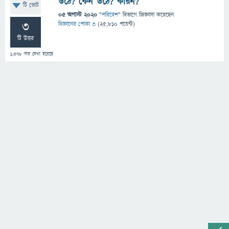
উঠে? কেন উঠে? কারন?
টি ভোট
05 অগাস্ট 2020
"
পরিবেশ
" বিভাগে
জিজ্ঞাসা
করেছেন
3
বিজ্ঞানের পোকা ৩
(
25,810
পয়েন্ট)
টি উত্তর
1,378
বার দেখা হয়েছে