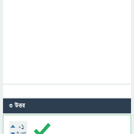
3
উত্তর
+1
টি ভোট