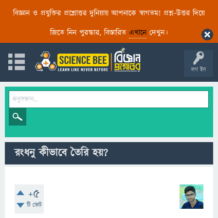
বিজ্ঞান ও প্রযুক্তির প্রশ্নোত্তর দুনিয়ায় আপনাকে স্বাগতম! প্রশ্ন-উত্তর দিয়ে
জিতে নিন পুরস্কার, বিস্তারিত
এখানে
দেখুন।
লগ ইন
রংধনু কীভাবে তৈরি হয়?
+5
টি ভোট