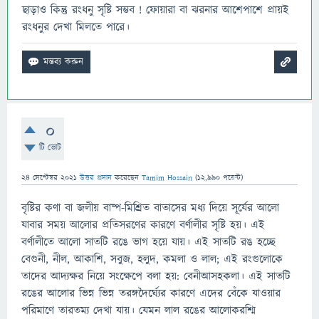
ছাড়াও কিন্তু রংধনু সৃষ্টি সম্ভব ! ফোয়ারা বা ঝরনার আশেপাশে প্রায়ই
রংধনুর দেখা মিলতে পারে।
0
টি ভোট
24 সেপ্টেম্বর 2021
উত্তর প্রদান
করেছেন
Tamim Hossain
(
12,990
পয়েন্ট)
বৃষ্টির কণা বা জলীয় বাষ্প-মিশ্রিত বাতাসের মধ্য দিয়ে সূর্যের আলো
যাবার সময় আলোর প্রতিসরণের কারণে বর্ণালীর সৃষ্টি হয়। এই
বর্ণালীতে আলো সাতটি রঙে ভাগ হয়ে যায়। এই সাতটি রঙ হচ্ছে
বেগুনী, নীল, আকাশি, সবুজ, হলুদ, কমলা ও লাল; এই রংগুলোকে
তাদের আদ্যক্ষর নিয়ে সংক্ষেপে বলা হয়: বেনীআসহকলা। এই সাতটি
রঙের আলোর ভিন্ন ভিন্ন তরঙ্গদৈর্ঘ্যের কারণে এদের বেঁকে যাওয়ার
পরিমাণে তারতম্য দেখা যায়। যেমন লাল রঙের আলোকরশ্মি