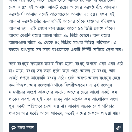
এখন প্রশ্ন হলো, আলো বেঁকে গেলে সাতটি রং আলাদা করে কেন
দেখা যায়? এই আলাদা সাতটি রঙের আলোর তরঙ্গদৈর্ঘ্যও আলাদা।
তরঙ্গদৈর্ঘ্য আলাদা বলেই আলোগুলোর আলাদা রং হয়। এখন এই
আলাদা তরঙ্গদৈর্ঘ্যের জন্য প্রতিটি আলোর বেঁকে যাওয়ার পরিমাণও
আলাদা হয়। এই যেমন লাল রঙের আলো ৪২ ডিগ্রি কোণে বাঁকে।
আবার বেগুনি রঙের আলো বাঁকে ৪০ ডিগ্রি কোণে। অন্য রঙের
আলোগুলো বাঁকে ৪০ থেকে ৪২ ডিগ্রির মধ্যের বিভিন্ন পরিমাণে। এ
কারণে রংধনুতে সব সময় রংগুলোকে একটি নির্দিষ্ট সারিতে দেখা যায়।
তবে রংধনুর সবচেয়ে মজার বিষয় হলো, রংধনু কখনো একা একা ওঠে
না। মানে, রংধনু সব সময় দুটো করে ওঠে! আসল যে রংধনু, তার
একটু ওপরে আরেকটি রংধনু ওঠে। সেটা অবশ্য আসল রংধনুর চেয়ে
কম উজ্জ্বল, আর রংগুলোও থাকে বিপরীতক্রমে। এ দুই রংধনুর
মাঝখানের অংশে আকাশের অন্যান্য অংশের চেয়ে আলো একটু কম
থাকে। অবশ্য এ দুই নম্বর রংধনু আর মাঝের কম আলোকিত অংশ
খুব একটা স্পষ্টভাবে দেখা যায় না। আকাশ অনেক বেশি পরিষ্কার
থাকলে আর যথেষ্ট আলো থাকলে, তবেই এদের দেখতে পাওয়া যায়।