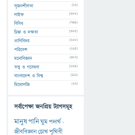
(81)
সৃজনশীলতা
(388)
লাইফ
(749)
বিবিধ
(385)
চিন্তা ও দক্ষতা
(620)
প্রাণিবিদ্যা
(225)
পরিবেশ
(487)
মনোবিজ্ঞান
(669)
তত্ত্ব ও গবেষণা
(112)
বাংলাদেশ ও বিশ্ব
(62)
মিথোলজি
সর্বাপেক্ষা জনপ্রিয় ট্যাগসমূহ
মানুষ
পানি
ঘুম
পদার্থ
-
জীববিজ্ঞান
চোখ
পৃথিবী