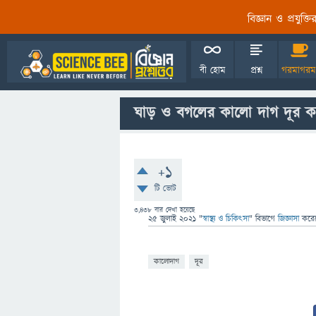
বিজ্ঞান ও প্রযুক্
বী হোম
প্রশ্ন
গরমাগরম
ঘাড় ও বগলের কালো দাগ দূর ক
+1
টি ভোট
3,438
বার দেখা হয়েছে
25 জুলাই 2021
"
স্বাস্থ্য ও চিকিৎসা
" বিভাগে
জিজ্ঞাসা
করে
কালোদাগ
দূর