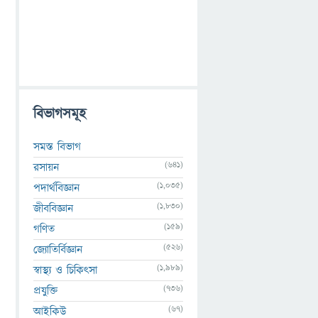
বিভাগসমূহ
সমস্ত বিভাগ
(641)
রসায়ন
(1,035)
পদার্থবিজ্ঞান
(1,830)
জীববিজ্ঞান
(159)
গণিত
(526)
জ্যোতির্বিজ্ঞান
(1,989)
স্বাস্থ্য ও চিকিৎসা
(736)
প্রযুক্তি
(67)
আইকিউ