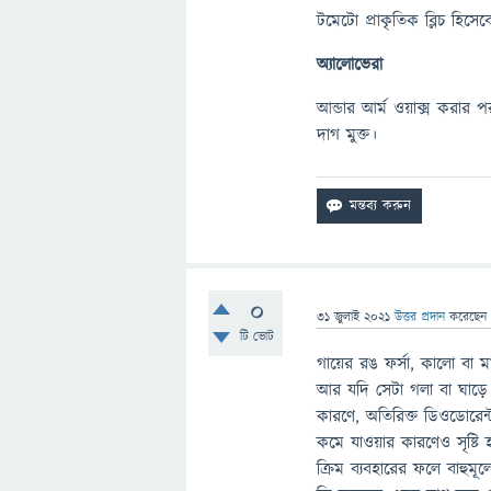
টমেটো প্রাকৃতিক ব্লিচ হি
অ্যালোভেরা
আন্ডার আর্ম ওয়াক্স করার
দাগ মুক্ত।
0
31 জুলাই 2021
উত্তর প্রদান
করেছে
টি ভোট
গায়ের রঙ ফর্সা, কালো বা ম
আর যদি সেটা গলা বা ঘাড়ে
কারণে, অতিরিক্ত ডিওডোরেন্
কমে যাওয়ার কারণেও সৃষ্টি 
ক্রিম ব্যবহারের ফলে বাহু