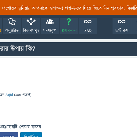
তির প্রশ্নোত্তর দুনিয়ায় আপনাকে স্বাগতম! প্রশ্ন-উত্তর দিয়ে জিতে নিন পুরস্কার, বিস্ত
!
অনুত্তরিত
বিভাগসমূহ
সদস্যবৃন্দ
প্রশ্ন করুন
FAQ
চ্যাট রুম
রার উপায় কি?
ছেন
Sajid
(
130
পয়েন্ট)
প্রশ্নোত্তরটি শেয়ার করুন