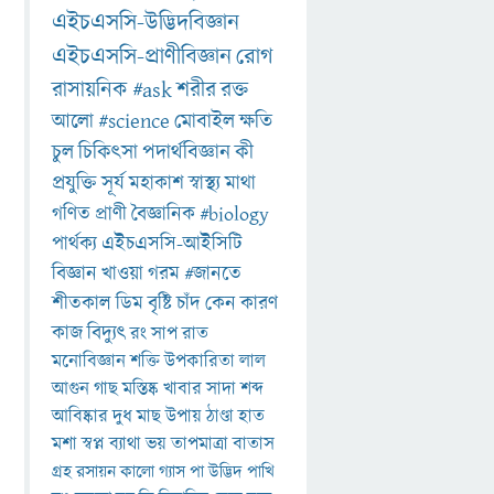
এইচএসসি-উদ্ভিদবিজ্ঞান
এইচএসসি-প্রাণীবিজ্ঞান
রোগ
রাসায়নিক
#ask
শরীর
রক্ত
আলো
#science
মোবাইল
ক্ষতি
চুল
চিকিৎসা
পদার্থবিজ্ঞান
কী
প্রযুক্তি
সূর্য
মহাকাশ
স্বাস্থ্য
মাথা
গণিত
প্রাণী
বৈজ্ঞানিক
#biology
পার্থক্য
এইচএসসি-আইসিটি
বিজ্ঞান
খাওয়া
গরম
#জানতে
শীতকাল
ডিম
বৃষ্টি
চাঁদ
কেন
কারণ
কাজ
বিদ্যুৎ
রং
সাপ
রাত
মনোবিজ্ঞান
শক্তি
উপকারিতা
লাল
আগুন
গাছ
মস্তিষ্ক
খাবার
সাদা
শব্দ
আবিষ্কার
দুধ
মাছ
উপায়
ঠাণ্ডা
হাত
মশা
স্বপ্ন
ব্যাথা
ভয়
তাপমাত্রা
বাতাস
গ্রহ
রসায়ন
কালো
গ্যাস
পা
উদ্ভিদ
পাখি