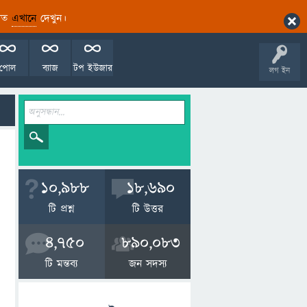
ারিত
এখানে
দেখুন।
পোল
ব্যাজ
টপ ইউজার
লগ ইন
10,988
18,690
টি প্রশ্ন
টি উত্তর
4,750
890,083
টি মন্তব্য
জন সদস্য