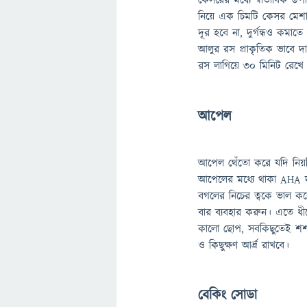
কেসরের মধ্যে স্বাভাবিক 
নিয়ে এক চিমটি কেসর মেশা
দূর হবে না, দুর্গন্ধও কম
আলুর রস প্রাকৃতিক ভাবে দ
রস লাগিয়ে ৩০ মিনিট রেখে
আপেল
আপেল থেঁতো করে যদি নিয়ম
আপেলের মধ্যে থাকা AHA দূ
বগলের নিচের ত্বকে ভাল কর
বার ব্যবহার করুন। এতে ধ
কালো ছোপ, সবকিছুতেই শশা 
ও কিছুক্ষণ আর্দ্র রাখবে।
বেকিং সোডা