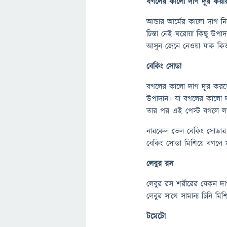
বগলের
কালো
দাগ
দূর
করা
আন্ডার আর্মের কালো দাগ নিয
চিন্তা নেই ঘরোয়া কিছু উপ
আসুন জেনে নেওয়া যাক কি
বেকিং
সোডা
বগলের কালো দাগ দূর করতে
উপাদান। যা বগলের কালো দা
তার পর এই পেস্ট বগলে লাগ
নারকেল তেল বেকিং সোডার
বেকিং সোডা মিশিয়ে বগলে 
লেবুর
রস
লেবুর রস শরীরের যেকন দাগ
লেবুর সাথে সামান্য চিনি মি
টমেটো