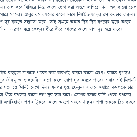
উপায়ে ত্বকের রঙ হালকা করার গুণ রয়েছে। যেকোনও হালকা লোশন ২ টেবিল চামচ
ন। ভাল করে মিশিয়ে নিয়ে কালো ছোপ ধরা অংশে লাগিয়ে নিন। শুধু কালো ছোপ
াতে পারে কেসর। আলুর রস বগলের কালো দাগে নিয়মিত আলুর রস ব্যবহার করুন।
াগ দূর করতে সহায়তা করে। তাই সপ্তাহে অন্তত দিন দিন বগলের ত্বকে আলুর
 দিন। এরপর ধুয়ে ফেলুন। ধীরে ধীরে বগলের কালো দাগ দূর হয়ে যাবে।
িত বাহুমূলে লাগাতে পারেন তবে অবশ্যই কমবে কালো ছোপ। কমবে দুর্গন্ধও।
র জীবানু ও ব্যাকটেরিয়া রুখে কালো ছোপ দূর করতে পারে। এবার এই মিশ্রনটি
ে ঘষে ১৫ মিনিট রেখে দিন। এরপর ধুয়ে ফেলুন। এভাবে সপ্তাহে কমপক্ষে চার
ীরে ধীরে বগলের কালো দাগ দূর হয়ে যাবে। চোখের তলার কালি থেকে বগলের
অপরিহার্য্য। শশার টুকরো কালো অংশে ঘষতে থাকুন। শশা ত্বককে ব্লিচ করবে