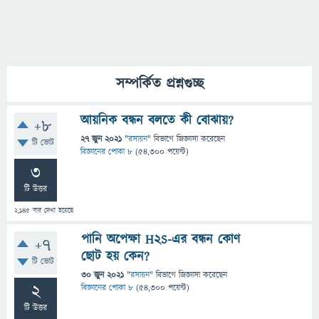
সম্পর্কিত প্রশ্নগুচ্ছ
আয়নিক বন্ধন বলতে কী বোঝায়?
+8
27 জুন 2021
"
রসায়ন
" বিভাগে
জিজ্ঞাসা
করেছেন
টি ভোট
বিজ্ঞানের পোকা ৮
(
54,300
পয়েন্ট)
3
টি উত্তর
2,145
বার দেখা হয়েছে
পানি অপেক্ষা H2S-এর বন্ধন কোণ
+7
ছোট হয় কেন?
টি ভোট
30 জুন 2021
"
রসায়ন
" বিভাগে
জিজ্ঞাসা
করেছেন
2
বিজ্ঞানের পোকা ৮
(
54,300
পয়েন্ট)
টি উত্তর