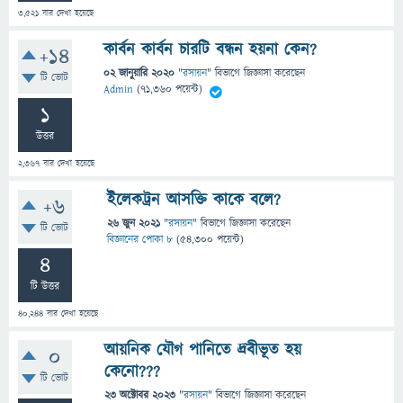
3,521
বার দেখা হয়েছে
কার্বন কার্বন চারটি বন্ধন হয়না কেন?
+14
02 জানুয়ারি 2020
"
রসায়ন
" বিভাগে
জিজ্ঞাসা
করেছেন
টি ভোট
Admin
(
71,360
পয়েন্ট)
1
উত্তর
2,367
বার দেখা হয়েছে
ইলেকট্রন আসক্তি কাকে বলে?
+6
26 জুন 2021
"
রসায়ন
" বিভাগে
জিজ্ঞাসা
করেছেন
টি ভোট
বিজ্ঞানের পোকা ৮
(
54,300
পয়েন্ট)
4
টি উত্তর
40,244
বার দেখা হয়েছে
আয়নিক যৌগ পানিতে দ্রবীভূত হয়
0
কেনো???
টি ভোট
23 অক্টোবর 2023
"
রসায়ন
" বিভাগে
জিজ্ঞাসা
করেছেন