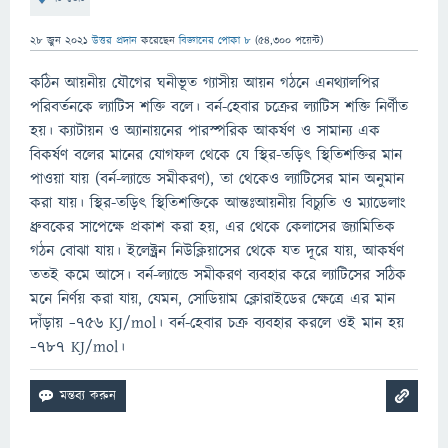
28 জুন 2021
উত্তর প্রদান
করেছেন
বিজ্ঞানের পোকা ৮
(
54,300
পয়েন্ট)
কঠিন আয়নীয় যৌগের ঘনীভূত গ্যাসীয় আয়ন গঠনে এনথ্যালপির
পরিবর্তনকে ল্যাটিস শক্তি বলে। বর্ন-হেবার চক্রের ল্যাটিস শক্তি নির্ণীত
হয়। ক্যাটায়ন ও অ্যানায়নের পারস্পরিক আকর্ষণ ও সামান্য এক
বিকর্ষণ বলের মানের যোগফল থেকে যে স্থির-তড়িৎ স্থিতিশক্তির মান
পাওয়া যায় (বর্ন-ল্যান্ডে সমীকরণ), তা থেকেও ল্যাটিসের মান অনুমান
করা যায়। স্থির-তড়িৎ স্থিতিশক্তিকে আন্তঃআয়নীয় বিচ্যুতি ও ম্যাডেলাং
ধ্রুবকের সাপেক্ষে প্রকাশ করা হয়, এর থেকে কেলাসের জ্যামিতিক
গঠন বোঝা যায়। ইলেক্ট্রন নিউক্লিয়াসের থেকে যত দূরে যায়, আকর্ষণ
ততই কমে আসে। বর্ন-ল্যান্ডে সমীকরণ ব্যবহার করে ল্যাটিসের সঠিক
মনে নির্ণয় করা যায়, যেমন, সোডিয়াম ক্লোরাইডের ক্ষেত্রে এর মান
দাঁড়ায় −৭৫৬ KJ/mol। বর্ন-হেবার চক্র ব্যবহার করলে ওই মান হয়
−৭৮৭ KJ/mol।