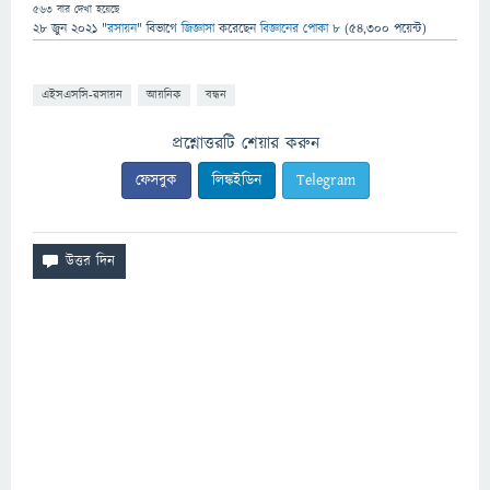
563
বার দেখা হয়েছে
28 জুন 2021
"
রসায়ন
" বিভাগে
জিজ্ঞাসা
করেছেন
বিজ্ঞানের পোকা ৮
(
54,300
পয়েন্ট)
এইসএসসি-রসায়ন
আয়নিক
বন্ধন
প্রশ্নোত্তরটি শেয়ার করুন
ফেসবুক
লিঙ্কইডিন
Telegram