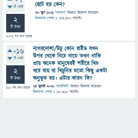
+7
ছোট হয় কেন?
টি ভোট
30 জুন 2021
"
রসায়ন
" বিভাগে
জিজ্ঞাসা
করেছেন
2
বিজ্ঞানের পোকা ৮
(
54,300
পয়েন্ট)
টি উত্তর
3,521
বার দেখা হয়েছে
নাগরদোলা/উচু কোন রাইড যখন
+16
উপর থেকে নিচে নামে তখন নাকি
টি ভোট
প্রায় অনেক মানুষেরই শরীরে খিচ
2
ধরে যায় বা খিচুনির মতো কিছু একটা
অনুভূত হয়। এটার কারন কি?
টি উত্তর
25 জুলাই 2020
"
আইকিউ
" বিভাগে
জিজ্ঞাসা
করেছেন
916
বার দেখা হয়েছে
বিজ্ঞানের পোকা 2
(
10,910
পয়েন্ট)