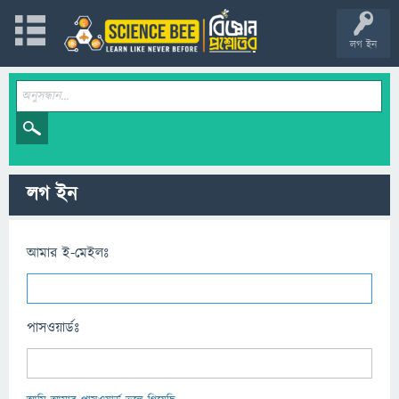
লগ ইন
লগ ইন
আমার ই-মেইলঃ
পাসওয়ার্ডঃ