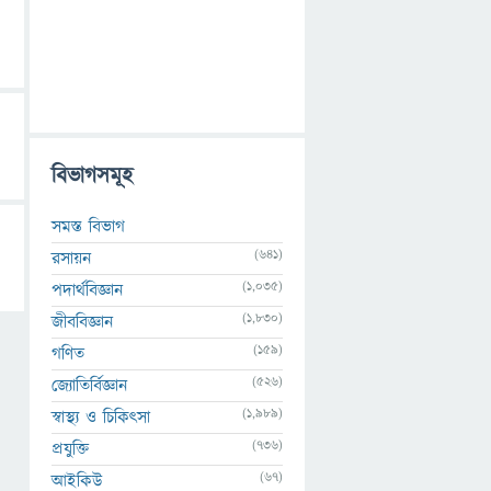
বিভাগসমূহ
সমস্ত বিভাগ
(641)
রসায়ন
(1,035)
পদার্থবিজ্ঞান
(1,830)
জীববিজ্ঞান
(159)
গণিত
(526)
জ্যোতির্বিজ্ঞান
(1,989)
স্বাস্থ্য ও চিকিৎসা
(736)
প্রযুক্তি
(67)
আইকিউ