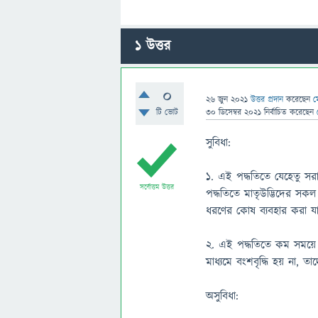
1
উত্তর
0
26 জুন 2021
উত্তর প্রদান
করেছেন
ম
টি ভোট
30 ডিসেম্বর 2021
নির্বাচিত
করেছেন
সুবিধা:
১. এই পদ্ধতিতে যেহেতু সরা
সর্বোত্তম উত্তর
পদ্ধতিতে মাতৃউদ্ভিদের সকল 
ধরণের কোষ ব্যবহার করা য
২. এই পদ্ধতিতে কম সময়ে
মাধ্যমে বংশবৃদ্ধি হয় না, তা
অসুবিধা: