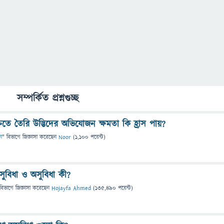
সম্পর্কিত প্রশ্নগুচ্ছ
ুক্তিতে তৈরি উদ্ভিদের অভিযোজন ক্ষমতা কি হ্রাস পায়?
ন
" বিভাগে
জিজ্ঞাসা
করেছেন
Noor
(
1,100
পয়েন্ট)
সুবিধা ও অসুবিধা কী?
বিভাগে
জিজ্ঞাসা
করেছেন
Hojayfa Ahmed
(
135,490
পয়েন্ট)