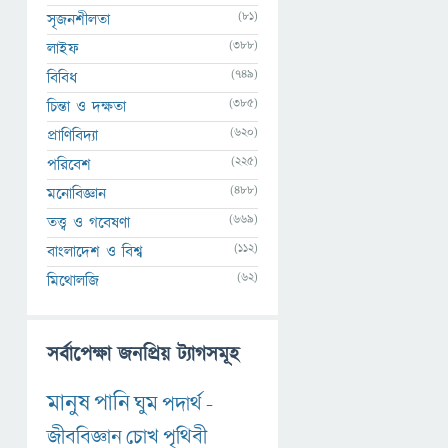
(81)
সৃজনশীলতা
(388)
লাইফ
(749)
বিবিধ
(385)
চিন্তা ও দক্ষতা
(620)
প্রাণিবিদ্যা
(225)
পরিবেশ
(488)
মনোবিজ্ঞান
(669)
তত্ত্ব ও গবেষণা
(112)
বাংলাদেশ ও বিশ্ব
(62)
মিথোলজি
সর্বাপেক্ষা জনপ্রিয় ট্যাগসমূহ
মানুষ
পানি
ঘুম
পদার্থ
-
জীববিজ্ঞান
চোখ
পৃথিবী