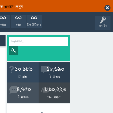
ারিত
এখানে
দেখুন।
পোল
ব্যাজ
টপ ইউজার
লগ ইন
10,989
18,690
টি প্রশ্ন
টি উত্তর
4,750
890,226
টি মন্তব্য
জন সদস্য