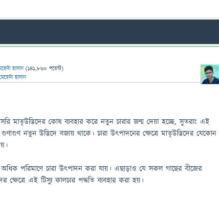
েহেদী হাসান
(
141,860
পয়েন্ট)
মেহেদী হাসান
সরি মাতৃউদ্ভিদের কোষ ব্যবহার করে নতুন চারার জন্ম দেয়া হচ্ছে, সুতরাং এই
গুণাগুণ নতুন উদ্ভিদে বজায় থাকে। চারা উৎপাদনের ক্ষেত্রে মাতৃউদ্ভিদের যেকোন
ায়।
 অধিক পরিমাণে চারা উৎপাদন করা যায়। এছাড়াও যে সকল গাছের বীজের
দের ক্ষেত্রে এই টিস্যু কালচার পদ্ধতি ব্যবহার করা হয়।