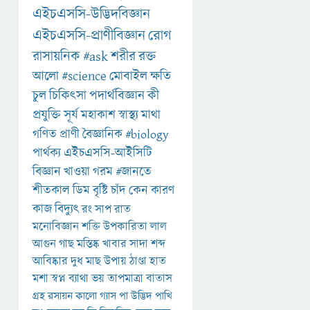
এইচএসসি-উদ্ভিদবিজ্ঞান
এইচএসসি-প্রাণীবিজ্ঞান
রোগ
রাসায়নিক
#ask
শরীর
রক্ত
আলো
#science
মোবাইল
ক্ষতি
চুল
চিকিৎসা
পদার্থবিজ্ঞান
কী
প্রযুক্তি
সূর্য
মহাকাশ
স্বাস্থ্য
মাথা
গণিত
প্রাণী
বৈজ্ঞানিক
#biology
পার্থক্য
এইচএসসি-আইসিটি
বিজ্ঞান
খাওয়া
গরম
#জানতে
শীতকাল
ডিম
বৃষ্টি
চাঁদ
কেন
কারণ
কাজ
বিদ্যুৎ
রং
সাপ
রাত
মনোবিজ্ঞান
শক্তি
উপকারিতা
লাল
আগুন
গাছ
মস্তিষ্ক
খাবার
সাদা
শব্দ
আবিষ্কার
দুধ
মাছ
উপায়
ঠাণ্ডা
হাত
মশা
স্বপ্ন
ব্যাথা
ভয়
তাপমাত্রা
বাতাস
গ্রহ
রসায়ন
কালো
গ্যাস
পা
উদ্ভিদ
পাখি