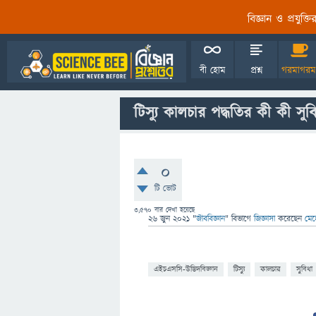
বিজ্ঞান ও প্রযুক্
বী হোম
প্রশ্ন
গরমাগরম
টিস্যু কালচার পদ্ধতির কী কী স
0
টি ভোট
3,570
বার দেখা হয়েছে
26 জুন 2021
"
জীববিজ্ঞান
" বিভাগে
জিজ্ঞাসা
করেছেন
মেহ
এইচএসসি-উদ্ভিদবিজ্ঞান
টিস্যু
কালচার
সুবিধা