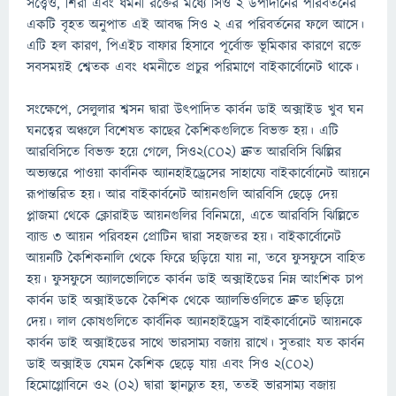
সত্ত্বেও, শিরা এবং ধমনী রক্তের মধ্যে সিও ২ উপাদানের পরিবর্তনের
একটি বৃহত অনুপাত এই আবদ্ধ সিও ২ এর পরিবর্তনের ফলে আসে।
এটি হল কারণ, পিএইচ বাফার হিসাবে পূর্বোক্ত ভূমিকার কারণে রক্তে
সবসময়ই শ্বেতক এবং ধমনীতে প্রচুর পরিমাণে বাইকার্বোনেট থাকে।
সংক্ষেপে, সেলুলার শ্বসন দ্বারা উৎপাদিত কার্বন ডাই অক্সাইড খুব ঘন
ঘনত্বের অঞ্চলে বিশেষত কাছের কৈশিকগুলিতে বিভক্ত হয়। এটি
আরবিসিতে বিভক্ত হয়ে গেলে, সিও২(CO2) দ্রুত আরবিসি ঝিল্লির
অভ্যন্তরে পাওয়া কার্বনিক অ্যানহাইড্রেসের সাহায্যে বাইকার্বোনেট আয়নে
রূপান্তরিত হয়। আর বাইকার্বনেট আয়নগুলি আরবিসি ছেড়ে দেয়
প্লাজমা থেকে ক্লোরাইড আয়নগুলির বিনিময়ে, এতে আরবিসি ঝিল্লিতে
ব্যান্ড ৩ আয়ন পরিবহন প্রোটিন দ্বারা সহজতর হয়। বাইকার্বোনেট
আয়নটি কৈশিকনালি থেকে ফিরে ছড়িয়ে যায় না, তবে ফুসফুসে বাহিত
হয়। ফুসফুসে অ্যালভোলিতে কার্বন ডাই অক্সাইডের নিম্ন আংশিক চাপ
কার্বন ডাই অক্সাইডকে কৈশিক থেকে অ্যালভিওলিতে দ্রুত ছড়িয়ে
দেয়। লাল কোষগুলিতে কার্বনিক অ্যানহাইড্রেস বাইকার্বোনেট আয়নকে
কার্বন ডাই অক্সাইডের সাথে ভারসাম্য বজায় রাখে। সুতরাং যত কার্বন
ডাই অক্সাইড যেমন কৈশিক ছেড়ে যায় এবং সিও ২(CO2)
হিমোগ্লোবিনে ও২ (O2) দ্বারা স্থানচ্যুত হয়, ততই ভারসাম্য বজায়