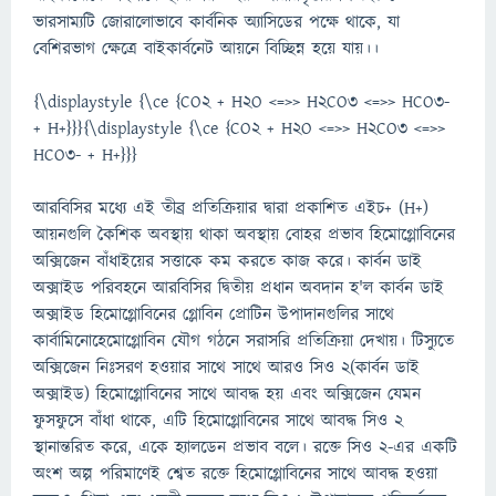
ভারসাম্যটি জোরালোভাবে কার্বনিক অ্যাসিডের পক্ষে থাকে, যা
বেশিরভাগ ক্ষেত্রে বাইকার্বনেট আয়নে বিচ্ছিন্ন হয়ে যায়।।
{\displaystyle {\ce {CO2 + H2O <=>> H2CO3 <=>> HCO3-
+ H+}}}{\displaystyle {\ce {CO2 + H2O <=>> H2CO3 <=>>
HCO3- + H+}}}
আরবিসির মধ্যে এই তীব্র প্রতিক্রিয়ার দ্বারা প্রকাশিত এইচ+ (H+)
আয়নগুলি কৈশিক অবস্থায় থাকা অবস্থায় বোহর প্রভাব হিমোগ্লোবিনের
অক্সিজেন বাঁধাইয়ের সত্তাকে কম করতে কাজ করে। কার্বন ডাই
অক্সাইড পরিবহনে আরবিসির দ্বিতীয় প্রধান অবদান হ'ল কার্বন ডাই
অক্সাইড হিমোগ্লোবিনের গ্লোবিন প্রোটিন উপাদানগুলির সাথে
কার্বামিনোহেমোগ্লোবিন যৌগ গঠনে সরাসরি প্রতিক্রিয়া দেখায়। টিস্যুতে
অক্সিজেন নিঃসরণ হওয়ার সাথে সাথে আরও সিও ২(কার্বন ডাই
অক্সাইড) হিমোগ্লোবিনের সাথে আবদ্ধ হয় এবং অক্সিজেন যেমন
ফুসফুসে বাঁধা থাকে, এটি হিমোগ্লোবিনের সাথে আবদ্ধ সিও ২
স্থানান্তরিত করে, একে হ্যালডেন প্রভাব বলে। রক্তে সিও ২-এর একটি
অংশ অল্প পরিমাণেই শ্বেত রক্তে হিমোগ্লোবিনের সাথে আবদ্ধ হওয়া