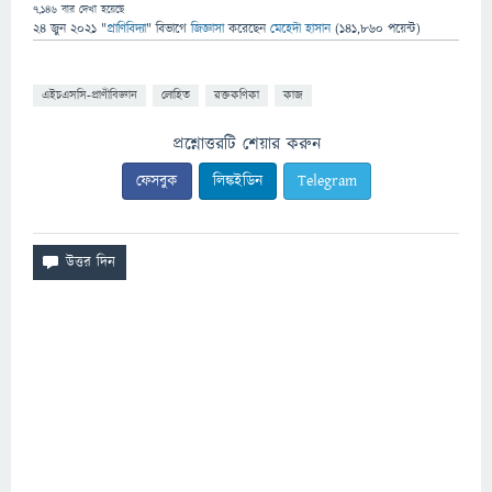
7,146
বার দেখা হয়েছে
24 জুন 2021
"
প্রাণিবিদ্যা
" বিভাগে
জিজ্ঞাসা
করেছেন
মেহেদী হাসান
(
141,860
পয়েন্ট)
এইচএসসি-প্রাণীবিজ্ঞান
লোহিত
রক্তকণিকা
কাজ
প্রশ্নোত্তরটি শেয়ার করুন
ফেসবুক
লিঙ্কইডিন
Telegram