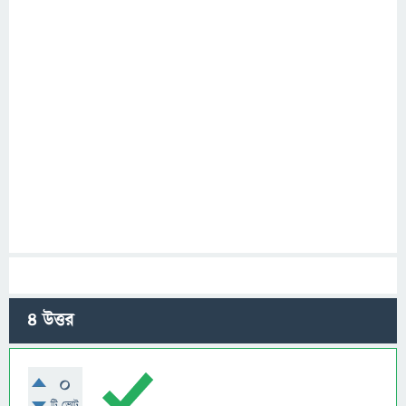
4
উত্তর
0
টি ভোট