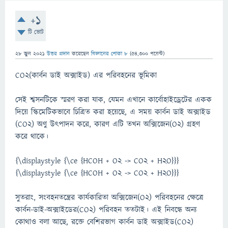
+1
টি ভোট
28 জুন 2021
উত্তর প্রদান
করেছেন
বিজ্ঞানের পোকা ৮
(
54,300
পয়েন্ট)
CO2(কার্বন ডাই অক্সাইড) এর পরিবহনের ভূমিকা
সেই শ্বসনটিকে স্মরণ করা যাক, যেমন এখানে কার্বোহাইড্রেটের একক
দিয়ে স্কিমেটিকভাবে চিত্রিত করা হয়েছে, এ সময় কার্বন ডাই অক্সাইড
(CO2) অণু উৎপাদন করে, কারণ এটি তখন অক্সিজেন(O2) গ্রহণ
করে থাকে।
{\displaystyle {\ce {HCOH + O2 -> CO2 + H2O}}}
{\displaystyle {\ce {HCOH + O2 -> CO2 + H2O}}}
সুতরাং, সংবহনতন্ত্রের কার্যকারিতা অক্সিজেন(O2) পরিবহনের ক্ষেত্রে
কার্বন-ডাই-অক্সাইডের(CO2) পরিবহন ততটাই। এই নিবন্ধে অন্য
কোথাও বলা আছে, রক্তে বেশিরভাগ কার্বন ডাই অক্সাইড(CO2)