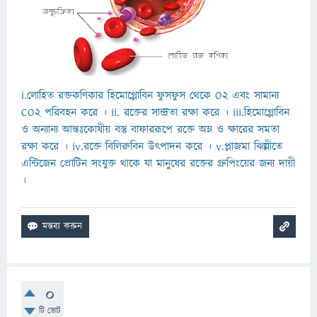
i.লোহিত রক্তকণিকার হিমোগ্লোবিন ফুসফুস থেকে O2 এবং সামান্য
CO2 পরিবহন করে । ii. রক্তের সান্দ্রতা রক্ষা করে । iii.হিমোগ্লোবিন
ও অন্যান্য আন্তঃকোষীয় বস্তু বাফাররূপে রক্তে অম্ল ও ক্ষারের সমতা
রক্ষা করে । iv.রক্তে বিলিরুবিন উৎপাদন করে । v.প্লাজমা ঝিল্লীতে
এন্টিজেন প্রোটিন সংযুক্ত থাকে যা মানুষের রক্তের গ্রুপিংয়ের জন্য দায়ী
।
0
টি ভোট