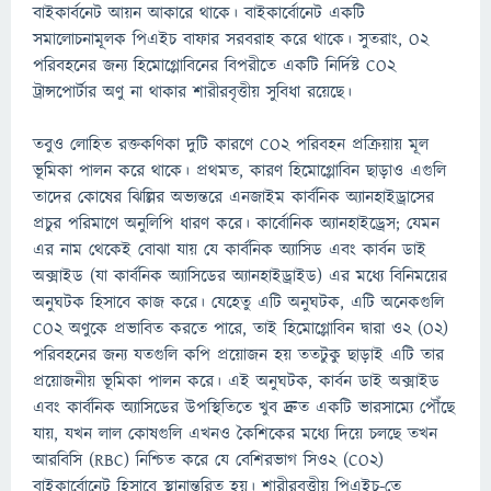
বাইকার্বনেট আয়ন আকারে থাকে। বাইকার্বোনেট একটি
সমালোচনামূলক পিএইচ বাফার সরবরাহ করে থাকে। সুতরাং, O2
পরিবহনের জন্য হিমোগ্লোবিনের বিপরীতে একটি নির্দিষ্ট CO2
ট্রান্সপোর্টার অণু না থাকার শারীরবৃত্তীয় সুবিধা রয়েছে।
তবুও লোহিত রক্তকণিকা দুটি কারণে CO2 পরিবহন প্রক্রিয়ায় মূল
ভূমিকা পালন করে থাকে। প্রথমত, কারণ হিমোগ্লোবিন ছাড়াও এগুলি
তাদের কোষের ঝিল্লির অভ্যন্তরে এনজাইম কার্বনিক অ্যানহাইড্রাসের
প্রচুর পরিমাণে অনুলিপি ধারণ করে। কার্বোনিক অ্যানহাইড্রেস; যেমন
এর নাম থেকেই বোঝা যায় যে কার্বনিক অ্যাসিড এবং কার্বন ডাই
অক্সাইড (যা কার্বনিক অ্যাসিডের অ্যানহাইড্রাইড) এর মধ্যে বিনিময়ের
অনুঘটক হিসাবে কাজ করে। যেহেতু এটি অনুঘটক, এটি অনেকগুলি
CO2 অণুকে প্রভাবিত করতে পারে, তাই হিমোগ্লোবিন দ্বারা ও২ (O2)
পরিবহনের জন্য যতগুলি কপি প্রয়োজন হয় ততটুকু ছাড়াই এটি তার
প্রয়োজনীয় ভূমিকা পালন করে। এই অনুঘটক, কার্বন ডাই অক্সাইড
এবং কার্বনিক অ্যাসিডের উপস্থিতিতে খুব দ্রুত একটি ভারসাম্যে পৌঁছে
যায়, যখন লাল কোষগুলি এখনও কৈশিকের মধ্যে দিয়ে চলছে তখন
আরবিসি (RBC) নিশ্চিত করে যে বেশিরভাগ সিও২ (CO2)
বাইকার্বোনেট হিসাবে স্থানান্তরিত হয়। শারীরবৃত্তীয় পিএইচ-তে