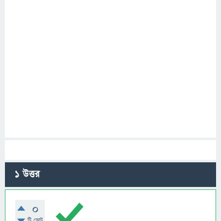
1
উত্তর
0
টি ভোট