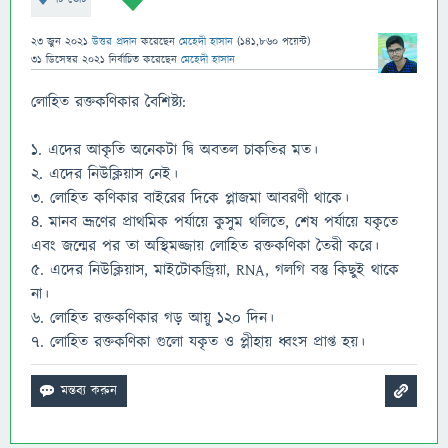
23 জুন 2021
উত্তর প্রদান
করেছেন
মেহেদী হাসান
(
141,860
পয়েন্ট)
31 ডিসেম্বর 2021
নির্বাচিত
করেছেন
মেহেদী হাসান
লোহিত রক্তকণিকার বৈশিষ্ট্য:
১. এদের আকৃতি অনেকটা দ্বি অবতল চাকতির মত।
২. এদের নিউক্লিয়াস নেই।
৩. লোহিত কণিকার বাইরের দিকে প্লাজমা আবরণী থাকে।
৪. মানব ভ্রূণের প্রাথমিক পর্যায়ে কুসুম থলিতে, শেষ পর্যায়ে যকৃতে
এবং জন্মের পর তা অস্থিমজ্জায় লোহিত রক্তকণিকা তৈরী করে।
৫. এদের নিউক্লিয়াস, মাইটোকন্ড্রিয়া, RNA, গলগি বস্তু কিছুই থাকে
না।
৬. লোহিত রক্তকণিকার গড় আয়ু ১২০ দিন।
৭. লোহিত রক্তকণিকা গুলো যকৃত ও প্লীহায় ধ্বংস প্রাপ্ত হয়।