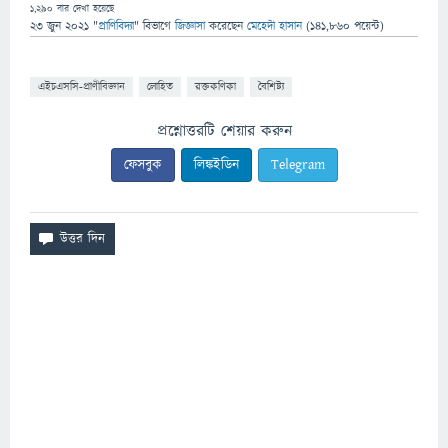
1,290
বার দেখা হয়েছে
23 জুন 2021
"
প্রাণিবিদ্যা
" বিভাগে
জিজ্ঞাসা
করেছেন
মেহেদী হাসান
(
141,860
পয়েন্ট)
এইচএসসি-প্রাণীবিজ্ঞান
লোহিত
রক্তকণিকা
বৈশিষ্ট্য
প্রশ্নোত্তরটি শেয়ার করুন
ফেসবুক
লিঙ্কইডিন
Telegram