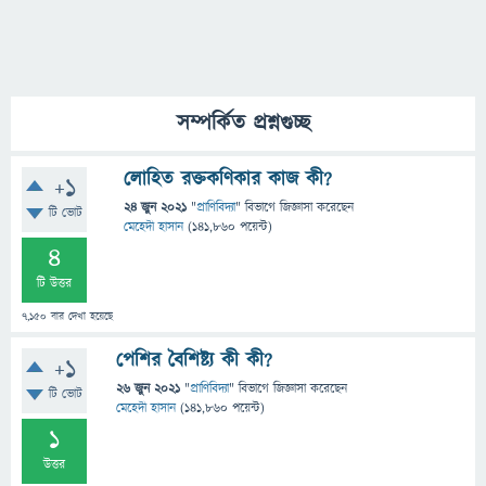
সম্পর্কিত প্রশ্নগুচ্ছ
লোহিত রক্তকণিকার কাজ কী?
+1
24 জুন 2021
"
প্রাণিবিদ্যা
" বিভাগে
জিজ্ঞাসা
করেছেন
টি ভোট
মেহেদী হাসান
(
141,860
পয়েন্ট)
4
টি উত্তর
7,150
বার দেখা হয়েছে
পেশির বৈশিষ্ট্য কী কী?
+1
26 জুন 2021
"
প্রাণিবিদ্যা
" বিভাগে
জিজ্ঞাসা
করেছেন
টি ভোট
মেহেদী হাসান
(
141,860
পয়েন্ট)
1
উত্তর