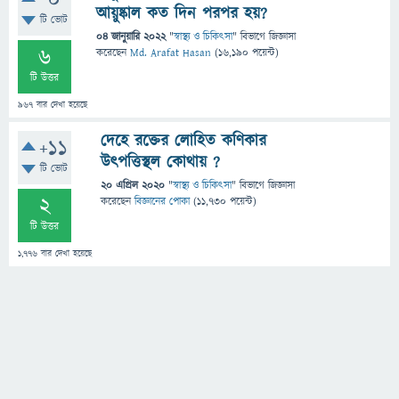
0
আয়ুষ্কাল কত দিন পরপর হয়?
টি ভোট
04 জানুয়ারি 2022
"
স্বাস্থ্য ও চিকিৎসা
" বিভাগে
জিজ্ঞাসা
6
করেছেন
Md. Arafat Hasan
(
16,190
পয়েন্ট)
টি উত্তর
967
বার দেখা হয়েছে
দেহে রক্তের লোহিত কণিকার
+11
উৎপত্তিস্থল কোথায় ?
টি ভোট
20 এপ্রিল 2020
"
স্বাস্থ্য ও চিকিৎসা
" বিভাগে
জিজ্ঞাসা
2
করেছেন
বিজ্ঞানের পোকা
(
11,730
পয়েন্ট)
টি উত্তর
1,776
বার দেখা হয়েছে