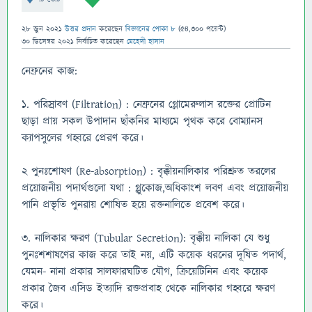
28 জুন 2021
উত্তর প্রদান
করেছেন
বিজ্ঞানের পোকা ৮
(
54,300
পয়েন্ট)
30 ডিসেম্বর 2021
নির্বাচিত
করেছেন
মেহেদী হাসান
নেফ্রনের কাজ:
১. পরিস্রাবণ (Filtration) : নেফ্রনের গ্লোমেরুলাস রক্তের প্রােটিন
ছাড়া প্রায় সকল উপাদান ছাঁকনির মাধ্যমে পৃথক করে বােম্যানস
ক্যাপসুলের গহ্বরে প্রেরণ করে।
২ পুনঃশােষণ (Re-absorption) : বৃক্কীয়নালিকার পরিশ্রুত তরলের
প্রয়ােজনীয় পদার্থগুলাে যথা : গ্লুকোজ,অধিকাংশ লবণ এবং প্রয়ােজনীয়
পানি প্রভৃতি পুনরায় শােষিত হয়ে রক্তনালিতে প্রবেশ করে।
৩. নালিকার ক্ষরণ (Tubular Secretion): বৃক্কীয় নালিকা যে শুধু
পুনঃশশাষণের কাজ করে তাই নয়, এটি কয়েক ধরনের দূষিত পদার্থ,
যেমন- নানা প্রকার সালফারঘটিত যৌগ, ক্রিয়েটিনিন এবং কয়েক
প্রকার জৈব এসিড ইত্যাদি রক্তপ্রবাহ থেকে নালিকার গহ্বরে ক্ষরণ
করে।