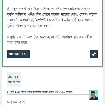
৪. নতুন পদার্থ সৃষ্টি (Manufacture of New Substrances) :
বৃক্কীয় নালিকার এপিথেলিয় কোষে কয়েক ধরনের যৌগ, যেমন- অজৈব
ফসফেট, অ্যামােনিয়া, হিপপিউরিক এসিড ইত্যাদি সৃষ্টি হয়। এগুলো
বৃক্কীয় নালিকার গহবরে যুক্ত হয়।
৫।ph মাত্রা নিয়ন্ত্রণ (Balancing of pl): দেহস্থিত ph এর সঠিক
মাত্রা রক্ষা করে।
0
টি ভোট
26 জুন 2021
উত্তর প্রদান
করেছেন
মেহেদী হাসান
(
141,860
পয়েন্ট)
নেফ্রনের কাজ: