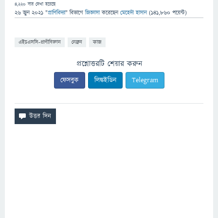
4,220
বার দেখা হয়েছে
26 জুন 2021
"
প্রাণিবিদ্যা
" বিভাগে
জিজ্ঞাসা
করেছেন
মেহেদী হাসান
(
141,860
পয়েন্ট)
এইচএসসি-প্রাণীবিজ্ঞান
নেফ্রন
কাজ
প্রশ্নোত্তরটি শেয়ার করুন
ফেসবুক
লিঙ্কইডিন
Telegram