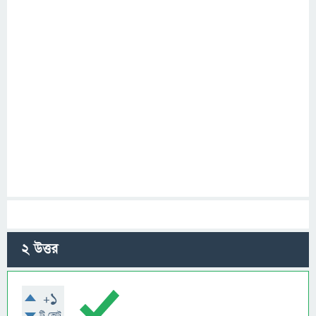
2
উত্তর
+1
টি ভোট