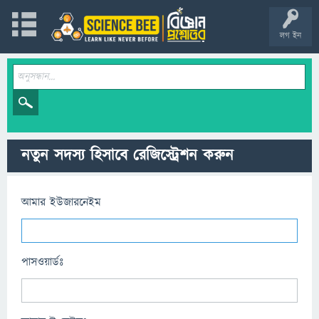
লগ ইন
নতুন সদস্য হিসাবে রেজিস্ট্রেশন করুন
আমার ইউজারনেইম
পাসওয়ার্ডঃ