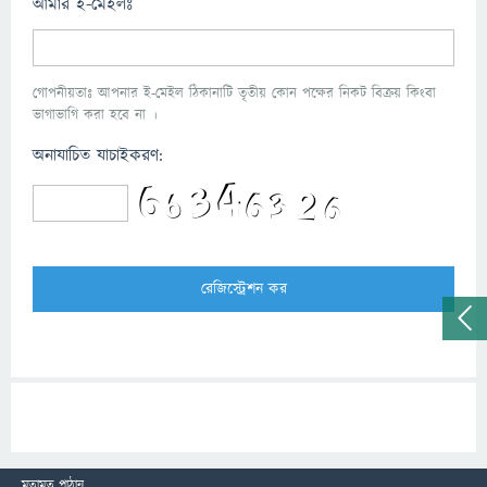
আমার ই-মেইলঃ
গোপনীয়তাঃ আপনার ই-মেইল ঠিকানাটি তৃতীয় কোন পক্ষের নিকট বিক্রয় কিংবা
ভাগাভাগি করা হবে না ।
অনাযাচিত যাচাইকরণ:
মতামত পাঠান